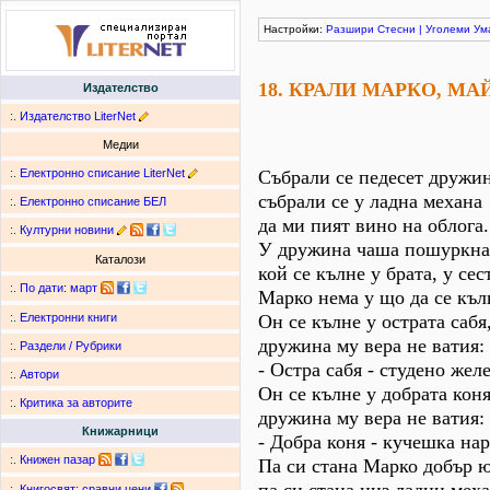
Настройки:
Разшири
Стесни
|
Уголеми
Ум
18. КРАЛИ МАРКО, МА
Издателство
:.
Издателство LiterNet
Медии
:.
Електронно списание LiterNet
Събрали се педесет дружин
събрали се у ладна механа
:.
Електронно списание БЕЛ
да ми пият вино на облога.
:.
Културни новини
У дружина чаша пошуркна
Каталози
кой се кълне у брата, у сес
:.
По дати
:
март
Марко нема у що да се къл
Он се кълне у острата сабя
:.
Електронни книги
дружина му вера не ватия:
:.
Раздели / Рубрики
- Остра сабя - студено желе
:.
Автори
Он се кълне у добрата коня
:.
Критика за авторите
дружина му вера не ватия:
Книжарници
- Добра коня - кучешка нар
:.
Книжен пазар
Па си стана Марко добър 
:.
Книгосвят: сравни цени