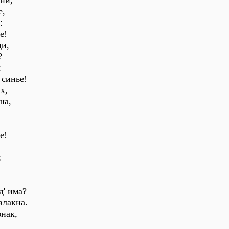
ани,
е,
:
е!
ди,
?
:
 синье!
х,
ша,
е!
:
д' има?
влакна.
юнак,