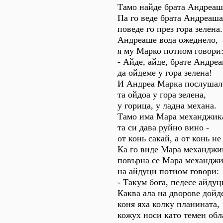
Тамо найде брата Андреаш
Па го веде брата Андреаша
поведе го през гора зелена.
Андреаше вода ожеднело,
я му Марко потиом говори
- Айде, айде, брате Андре
да ойдеме у гора зелена!
И Андреа Марка послушал
та ойдоа у гора зелена,
у горица, у ладна механа.
Тамо има Мара механджик
та си дава руйно вино -
от конь сакай, а от конь не
Ка го виде Мара механджи
повърна се Мара механджи
на айдуци потиом говори:
- Такум бога, педесе айдуц
Каква ала на дворове дойд
коня яха колку планината,
кожух носи като темен обл