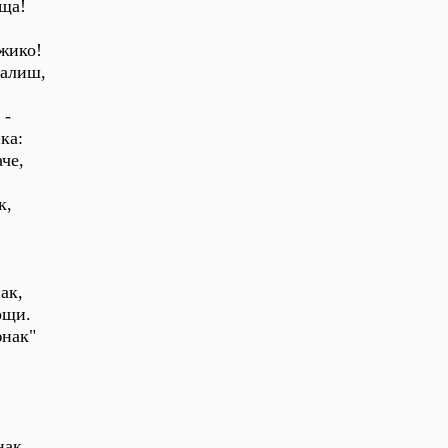
ища!
жико!
валиш,
 -
ка:
че,
к,
ак,
ощи.
юнак"
нак,