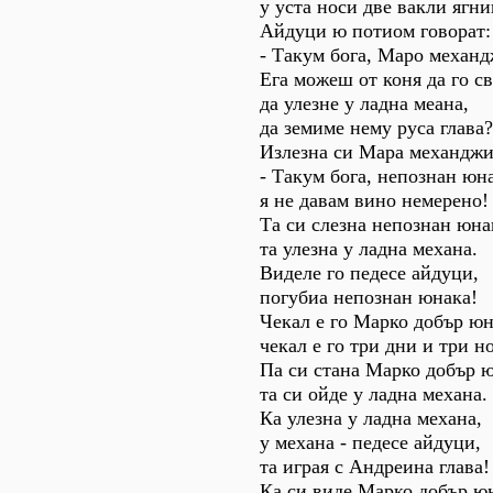
у уста носи две вакли ягн
Айдуци ю потиом говорат:
- Такум бога, Маро механд
Ега можеш от коня да го с
да улезне у ладна меана,
да земиме нему руса глава?
Излезна си Мара механджи
- Такум бога, непознан юна
я не давам вино немерено!
Та си слезна непознан юна
та улезна у ладна механа.
Виделе го педесе айдуци,
погубиа непознан юнака!
Чекал е го Марко добър юн
чекал е го три дни и три н
Па си стана Марко добър 
та си ойде у ладна механа.
Ка улезна у ладна механа,
у механа - педесе айдуци,
та играя с Андреина глава!
Ка си виде Марко добър ю