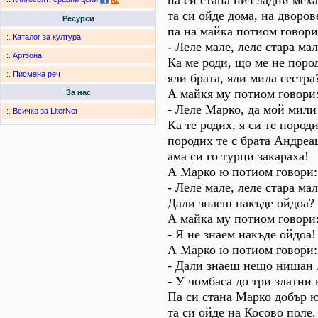
па си стана низ ладни мех
та си ойде дома, на дворов
Ресурси
па на майка потиом говори
:.
Каталог за култура
- Леле мале, леле стара мал
:.
Артзона
Ка ме роди, що ме не поро
:.
Писмена реч
яли брата, яли мила сестра
А майкя му потиом говори
За нас
- Леле Марко, да мой мили
:.
Всичко за LiterNet
Ка те родих, я си те породи
породих те с брата Андреа
ама си го турци закараха!
А Марко ю потиом говори:
- Леле мале, леле стара мал
Дали знаеш накъде ойдоа?
А майка му потиом говори
- Я не знаем накъде ойдоа!
А Марко ю потиом говори:
- Дали знаеш нещо нишан 
- У чомбаса до три златни 
Па си стана Марко добър 
та си ойде на Косово поле.