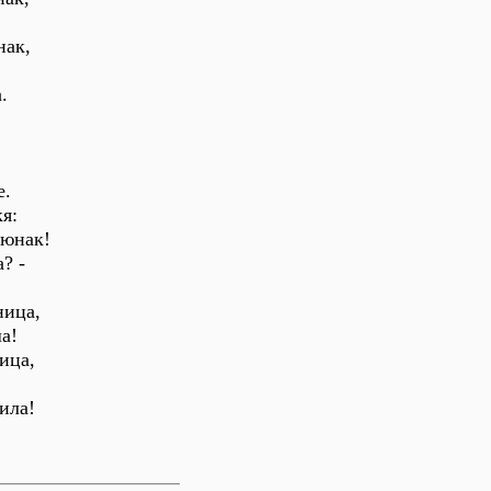
нак,
.
,
е.
я:
 юнак!
? -
ница,
а!
ица,
ила!