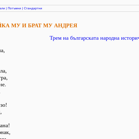
али
|
Потъмни
|
Стандартни
ЙКА МУ И БРАТ МУ АНДРЕЯ
Трем на българската народна истори
а,
ла,
тра,
не.
,
зо!
,
ана!
юнак,