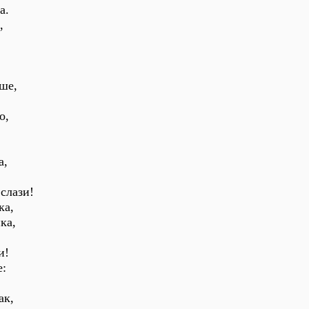
а.
,
:
аше,
о,
а,
 слази!
ка,
ка,
и!
е:
ак,