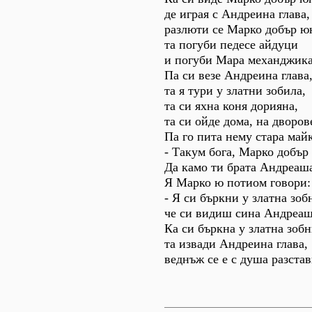
де играя с Андреина глава,
разлюти се Марко добър ю
та погуби педесе айдуци
и погуби Мара механджика
Па си везе Андреина глава
та я тури у златни зобила,
та си яхна коня дорияна,
та си ойде дома, на дворов
Па го пита нему стара майк
- Такум бога, Марко добър
Да камо ти брата Андреаша
Я Марко ю потиом говори:
- Я си бъркни у златна зоб
че си видиш сина Андреаш
Ка си бъркна у златна зобн
та извади Андреина глава,
веднъж се е с душа разстав