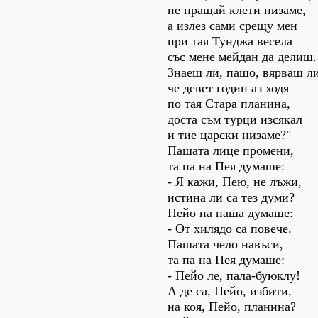
не пращай клети низаме,
а излез сами срещу мен
при тая Тунджа весела
със мене мейдан да делиш.
Знаеш ли, пашо, вярваш ли
че девет годин аз ходя
по тая Стара планина,
доста съм турци изсякал
и тие царски низаме?"
Пашата лице промени,
та па на Пея думаше:
- Я кажи, Пею, не лъжи,
истина ли са тез думи?
Пейо на паша думаше:
- От хилядо са повече.
Пашата чело навъси,
та па на Пея думаше:
- Пейо ле, пала-буюклу!
А де са, Пейо, избити,
на коя, Пейо, планина?