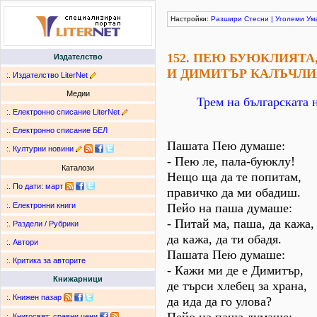
Настройки:
Разшири
Стесни
|
Уголеми
Ум
152. ПЕЮ БУЮКЛИЯТА
Издателство
И ДИМИТЪР КАЛЪЧЛИ
:.
Издателство LiterNet
Медии
Трем на българската 
:.
Електронно списание LiterNet
:.
Електронно списание БЕЛ
Пашата Пею думаше:
:.
Културни новини
- Пею ле, пала-буюклу!
Каталози
Нещо ща да те попитам,
:.
По дати
:
март
правичко да ми обадиш.
Пейо на паша думаше:
:.
Електронни книги
- Питай ма, паша, да кажа,
:.
Раздели / Рубрики
да кажа, да ти обадя.
:.
Автори
Пашата Пею думаше:
:.
Критика за авторите
- Кажи ми де е Димитър,
Книжарници
де търси хлебец за храна,
:.
Книжен пазар
да ида да го улова?
:.
Книгосвят: сравни цени