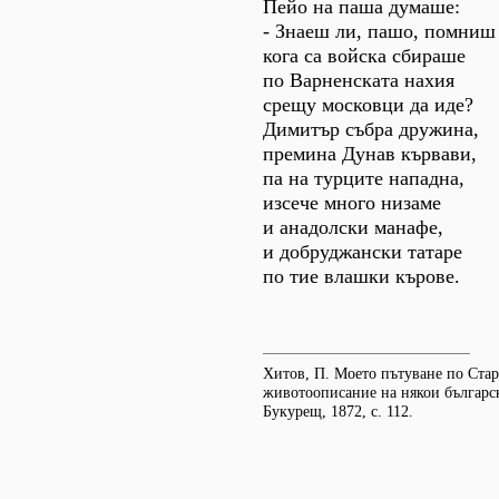
Пейо на паша думаше:
- Знаеш ли, пашо, помниш
кога са войска сбираше
по Варненската нахия
срещу московци да иде?
Димитър събра дружина,
премина Дунав кървави,
па на турците нападна,
изсече много низаме
и анадолски манафе,
и добруджански татаре
по тие влашки кърове.
Хитов, П. Моето пътуване по Ста
животоописание на някои българск
Букурещ, 1872, с. 112.