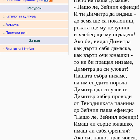
Пейо на паша думаше:
- Пашо ле, Зейнил ефенди!
Ресурси
И ти Димитра да видиш -
:.
Каталог за култура
до земя ще са поклониш,
:.
Артзона
ръката ще му целуниш
:.
Писмена реч
и хлебец ще му подадеш!
Ако би, видял Димитра
За нас
как дърти сабя дамаска,
:.
Всичко за LiterNet
как върти очи юнашки -
то не би пращал низаме,
Димитра да си уловат!
Пашата събра низаме,
па им сърдито поръча
Димитра да си уловат.
Димитър хабер проводи
от Твърдишката планина
до Зейнил паша ефенди:
"Пашо ле, Зейнил ефенди!
Имаш ли сърце юнашко,
имаш ли сабя френгия?
Ако си, пашо, прав човек,