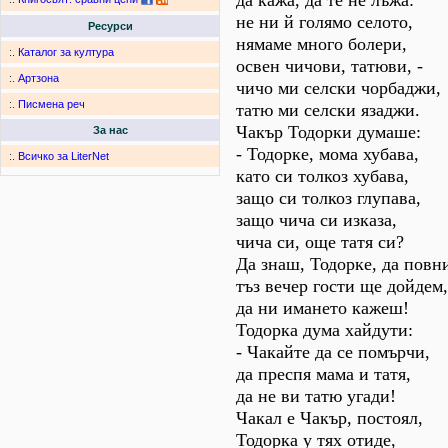
да кажа, да те не лъжа:
не ни й голямо селото,
Ресурси
нямаме много болери,
:.
Каталог за култура
освен чичови, татюви, -
:.
Артзона
чичо ми селски чорбаджи,
:.
Писмена реч
татю ми селски язаджи.
Чакър Тодорки думаше:
За нас
- Тодорке, мома хубава,
:.
Всичко за LiterNet
като си толкоз хубава,
защо си толкоз глупава,
защо чича си изказа,
чича си, още татя си?
Да знаш, Тодорке, да повн
тъз вечер гости ще дойдем,
да ни имането кажеш!
Тодорка дума хайдути:
- Чакайте да се помърчи,
да преспя мама и татя,
да не ви татю угади!
Чакал е Чакър, постоял,
Тодорка у тях отиде,