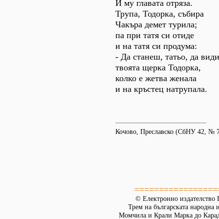
И му главата отряза.
Трупа, Тодорка, събира
Чакъра демет турила;
па при татя си отиде
и на татя си продума:
- Да станеш, татьо, да вид
твоята щерка Тодорка,
колко е жетва женала
и на кръстец натрупала.
Кочово, Преславско (СбНУ 42, № 7
=================
© Електронно издателство L
Трем на българската народна 
Момчила и Крали Марка до Кара