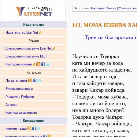
Настройки:
Разшири
Стесни
|
Уголеми
Ум
143. МОМА ИЗБИВА Х
Издателство
:.
Издателство LiterNet
Трем на българската 
Медии
:.
Електронно списание LiterNet
Научила се Тодорка
:.
Електронно списание БЕЛ
ката ми вечер за вода
:.
Културни новини
на хайдушкото кладенче.
Каталози
И тази вечер отиде,
:.
По дати
:
март
и там хайдути завари,
завари Чакър войвода.
:.
Електронни книги
- Тодорке, мома хубава,
:.
Раздели / Рубрики
голямо ли ви й селото,
:.
Автори
има ли много болери?
:.
Критика за авторите
Тодорка дума Чакъре:
Книжарници
- Чакъре, Чакър войводо,
:.
Книжен пазар
като ме питаш, да кажа,
:.
Книгосвят: сравни цени