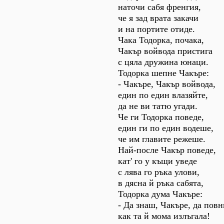
наточи сабя френгия,
че я зад врата закачи
и на портите отиде.
Чака Тодорка, почака,
Чакър войвода пристига
с цяла дружина юнаци.
Тодорка шепне Чакъре:
- Чакъре, Чакър войвода,
един по един влазяйте,
да не ви татю угади.
Че ги Тодорка поведе,
един ги по един водеше,
че им главите режеше.
Най-после Чакър поведе,
кат' го у къщи уведе
с лява го ръка улови,
в дясна й ръка сабята,
Тодорка дума Чакъре:
- Да знаш, Чакъре, да пов
как та й мома излъгала!