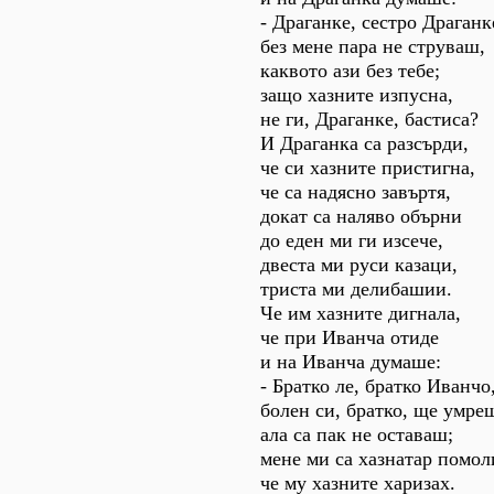
- Драганке, сестро Драганк
без мене пара не струваш,
каквото ази без тебе;
защо хазните изпусна,
не ги, Драганке, бастиса?
И Драганка са разсърди,
че си хазните пристигна,
че са надясно завъртя,
докат са наляво обърни
до еден ми ги изсече,
двеста ми руси казаци,
триста ми делибашии.
Че им хазните дигнала,
че при Иванча отиде
и на Иванча думаше:
- Братко ле, братко Иванчо
болен си, братко, ще умре
ала са пак не оставаш;
мене ми са хазнатар помол
че му хазните харизах.