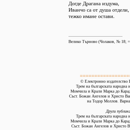
Догде Драгана издума,
Иванчо са от душа отдели,
тежко имане остави.
Велико Търново (Чолаков, № 18; =
=================
© Електронно издателство L
Трем на българската народна 
Момчила и Крали Марка до Кара
Съст. Божан Ангелов и Христо Ва
на Тодор Моллов. Варна:
Други публик
Трем на българската народна 
Момчила и Крали Марка до Кара
Съст. Божан Ангелов и Христо В