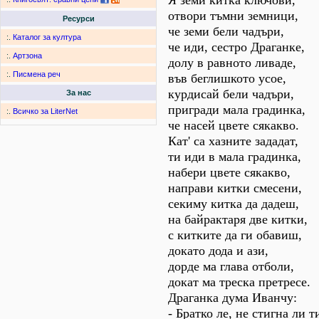
Я земи китка ключови,
отвори тъмни земници,
Ресурси
че земи бели чадъри,
:.
Каталог за култура
че иди, сестро Драганке,
:.
Артзона
долу в равното ливаде,
:.
Писмена реч
във беглишкото усое,
курдисай бели чадъри,
За нас
пригради мала градинка,
:.
Всичко за LiterNet
че насей цвете сякакво.
Кат' са хазните зададат,
ти иди в мала градинка,
набери цвете сякакво,
направи китки смесени,
секиму китка да дадеш,
на байрактаря две китки,
с китките да ги обавиш,
докато дода и ази,
дорде ма глава отболи,
докат ма треска претресе.
Драганка дума Иванчу:
- Братко ле, не стигна ли т