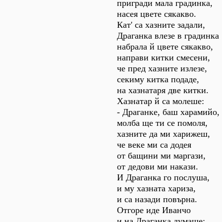
пригради мала градинка,
насея цвете сякакво.
Кат' са хазните задали,
Драганка влезе в градинка
набрала й цвете сякакво,
направи китки смесени,
че пред хазните излезе,
секиму китка подаде,
на хазнатаря две китки.
Хазнатар й са молеше:
- Драганке, баш харамийо,
молба ще ти се помоля,
хазните да ми харижеш,
че веке ми са додея
от бащини ми маргази,
от дедови ми накази.
И Драганка го послуша,
и му хазната хариза,
и са назади повърна.
Отгоре иде Иванчо
и на Драганка думаше: