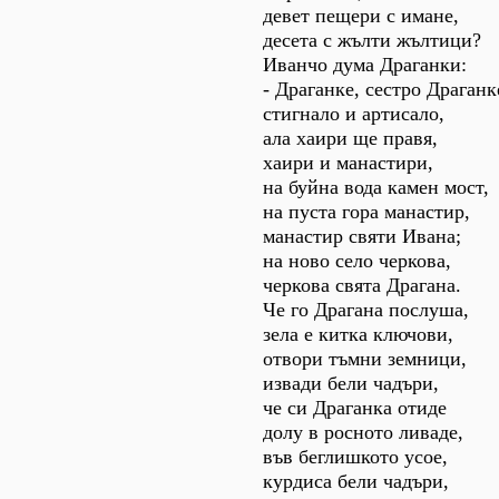
девет пещери с имане,
десета с жълти жълтици?
Иванчо дума Драганки:
- Драганке, сестро Драганк
стигнало и артисало,
ала хаири ще правя,
хаири и манастири,
на буйна вода камен мост,
на пуста гора манастир,
манастир святи Ивана;
на ново село черкова,
черкова свята Драгана.
Че го Драгана послуша,
зела е китка ключови,
отвори тъмни земници,
извади бели чадъри,
че си Драганка отиде
долу в росното ливаде,
във беглишкото усое,
курдиса бели чадъри,