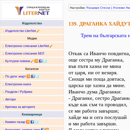
Настройки:
Разшири
Стесни
|
Уголеми
Ум
139. ДРАГАНКА ХАЙДУ
Издателство
:.
Издателство LiterNet
Трем на българската 
Медии
:.
Електронно списание LiterNet
Откак са Иванчо повдигна
:.
Електронно списание БЕЛ
още сестра му Драганка,
:.
Културни новини
във пътя хазна не мина
Каталози
от царя, ни от везиря.
:.
По дати
:
март
Снощи ми поща довтаса,
царска ще хазна да мине.
:.
Електронни книги
Иванчо дума Драганки:
:.
Раздели / Рубрики
- Драганке, сестро Драганк
:.
Автори
къде как съм та проводил,
:.
Критика за авторите
се ми работа завърши;
Книжарници
хайде ма и сега послушай
:.
Книжен пазар
и ми работа завърши.
:.
Книгосвят: сравни цени