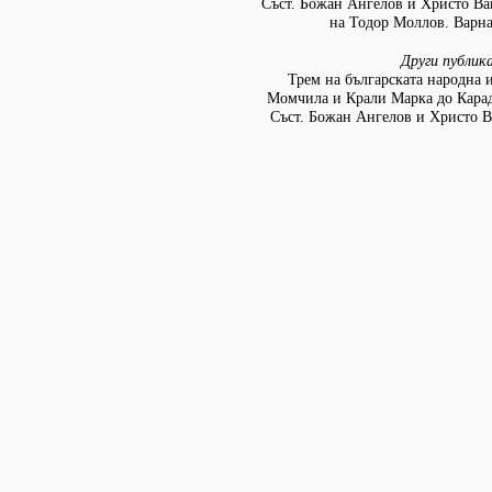
Съст. Божан Ангелов и Христо Ва
на Тодор Моллов. Варна:
Други публик
Трем на българската народна 
Момчила и Крали Марка до Кара
Съст. Божан Ангелов и Христо В