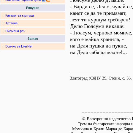
Гюлсуме Делю думаше:
- Варди се, Делю, чувай се
Ресурси
канят се да те примамят,
:.
Каталог за култура
леят ти куршум сребърен!
:.
Артзона
Делю Гюлсуми викаше:
:.
Писмена реч
- Гюлсум, черноко момиче,
кого е майка хранила, -
За нас
на Деля пушка да пукне,
:.
Всичко за LiterNet
на Деля сабя да махне!...
Златоград (СбНУ 39, Стоин, с. 56,
=================
© Електронно издателство L
Трем на българската народна 
Момчила и Крали Марка до Кара