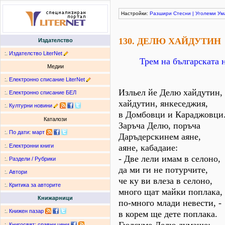
Настройки:
Разшири
Стесни
|
Уголеми
Ум
130. ДЕЛЮ ХАЙДУТИН
Издателство
:.
Издателство LiterNet
Трем на българската 
Медии
:.
Електронно списание LiterNet
Изльел йе Делю хайдутин,
:.
Електронно списание БЕЛ
хайдутин, янкеседжия,
:.
Културни новини
в Домбовци и Караджовци
Каталози
Заръча Делю, поръча
:.
По дати
:
март
Даръдерскинем аяне,
аяне, кабадаие:
:.
Електронни книги
- Две лели имам в селоно,
:.
Раздели / Рубрики
да ми ги не потурчите,
:.
Автори
че ку ви влеза в селоно,
:.
Критика за авторите
много щат майки поплака,
Книжарници
по-много млади невести, -
:.
Книжен пазар
в корем ще дете поплака.
:.
Книгосвят: сравни цени