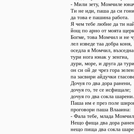
- Мили зету, Момчиле юна
Ти не иди, паша да си гон
да това е пашина работа.
Я чем тебе любне да ти на
йощ по арно от моята щерк
Богме, това Момчил и не чу
лел изведе таа добра коня,
оседла я Момчил, възседна
тури нога юнак у зенгиа,
дури, море, и друга да тури
он си ой де чрез гора зелен
па засвири айдучки гласове
Дочуя го два дора ранени,
дочуя го, те се исфищале;
дочуя го два сокла шарени
Паша им е през поле широ
проговори паша Влааина:
- Фала тебе, млада Момчи
Нещо фища два дора ранен
нещо пища два сокла шаре