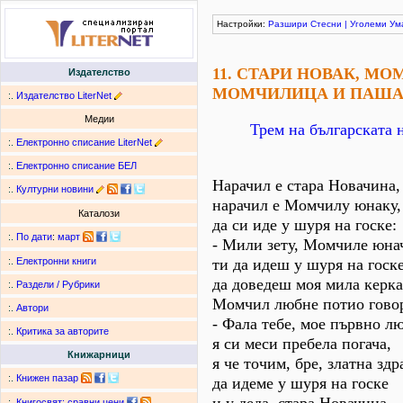
Настройки:
Разшири
Стесни
|
Уголеми
Ум
11. СТАРИ НОВАК, М
Издателство
МОМЧИЛИЦА И ПАША
:.
Издателство LiterNet
Медии
Трем на българската 
:.
Електронно списание LiterNet
:.
Електронно списание БЕЛ
Нарачил е стара Новачина,
:.
Културни новини
нарачил е Момчилу юнаку,
Каталози
да си иде у шуря на госке:
:.
По дати
:
март
- Мили зету, Момчиле юна
ти да идеш у шуря на госке
:.
Електронни книги
да доведеш моя мила керка
:.
Раздели / Рубрики
Момчил любне потио гово
:.
Автори
- Фала тебе, мое първно л
:.
Критика за авторите
я си меси пребела погача,
Книжарници
я че точим, бре, златна здр
:.
Книжен пазар
да идеме у шуря на госке
:.
Книгосвят: сравни цени