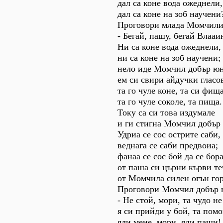
дал са коне вода ожеднели,
дал са коне на зоб научени
Проговори млада Момчили
- Бегай, пашу, бегай Влааи
Ни са коне вода ожеднели,
ни са коне на зоб научени;
нело иде Момчил добър юн
ем си свири айдучки гласо
та го чуле коне, та си фища
та го чуле соколе, та пища.
Току са си това издумале
и ги стигна Момчил добър
Удриа се сос острите саби,
веднага се саби предвоиа;
фанаа се сос бой да се бора
от паша си църни кърви те
от Момчила силен огън го
Проговори Момчил добър 
- Не стой, мори, та чудо не
я си прийди у бой, та помо
яли мене, мори, яли паши!