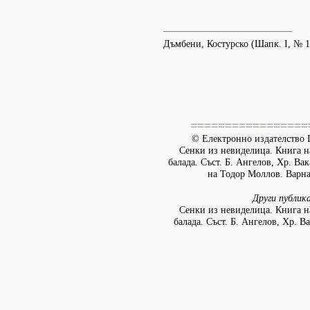
Дъмбени, Костурско (Шапк. І, № 1
=================
© Електронно издателство L
Сенки из невиделица. Книга н
балада. Съст. Б. Ангелов, Хр. Ва
на Тодор Моллов. Варна:
Други публик
Сенки из невиделица. Книга н
балада. Съст. Б. Ангелов, Хр. В