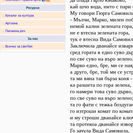
да олада гърло юнаково,
кай шчо вода, нито с пари
Ресурси
Му говори Гюрга Самовила
:.
Каталог за култура
- Мълчи, Марко, милен по
:.
Артзона
немой кални зелената гора
:.
Писмена реч
не е втесна зелената гора,
тук е втесна Вида Самовил
За нас
Заключила дванайсе извар
:.
Всичко за LiterNet
сред гората в едно суво дъ
по све суво на въро зелено
Марко едно, бре, ми се ная
а друго, бре, той ми се ус
та ми вяна тая бърза коня -
ка разшета по гора зелена,
го намери това суво дърво,
по све суво на въро зелено
та го фати с тежка боздуга
го изтроши комат по комат
и му строши дванайсе клю
та протекоа дванайсе изво
Го зачула Вида Самовила,