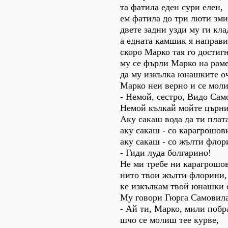
та фатила еден сури елен,
ем фатила до три люти зми
двете задни узди му ги кла
а едната камшик я направи
скоро Марко тая го достигн
му се фърли Марко на рам
да му изкълка юнашките о
Марко неи верно и се моли
- Немой, сестро, Видо Сам
Немой кълкай мойте църни
Аку сакаш вода да ти плата
аку сакаш - со карагрошов
аку сакаш - со жълти флор
- Гиди луда болгарино!
Не ми требе ни карагрошов
нито твои жълти флорини,
ке изкълкам твой юнашки 
Му говори Гюрга Самовила
- Ай ти, Марко, мили побр
шчо се молиш тее курве,