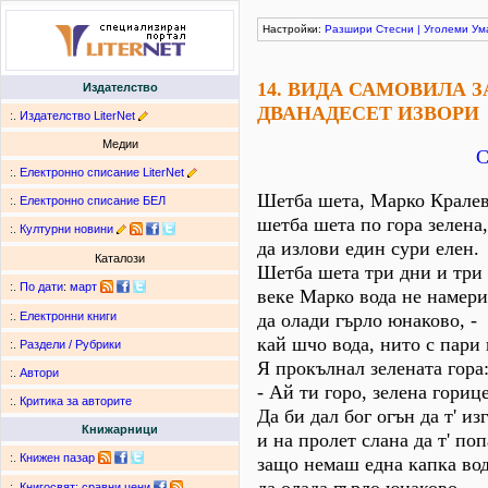
Настройки:
Разшири
Стесни
|
Уголеми
Ум
14. ВИДА САМОВИЛА 
Издателство
ДВАНАДЕСЕТ ИЗВОРИ
:.
Издателство LiterNet
Медии
С
:.
Електронно списание LiterNet
Шетба шета, Марко Крале
:.
Електронно списание БЕЛ
шетба шета по гора зелена,
:.
Културни новини
да излови един сури елен.
Каталози
Шетба шета три дни и три
:.
По дати
:
март
веке Марко вода не намери
да олади гърло юнаково, -
:.
Електронни книги
кай шчо вода, нито с пари
:.
Раздели / Рубрики
Я прокълнал зелената гора
:.
Автори
- Ай ти горо, зелена гориц
:.
Критика за авторите
Да би дал бог огън да т' из
Книжарници
и на пролет слана да т' поп
:.
Книжен пазар
защо немаш една капка вод
:.
Книгосвят: сравни цени