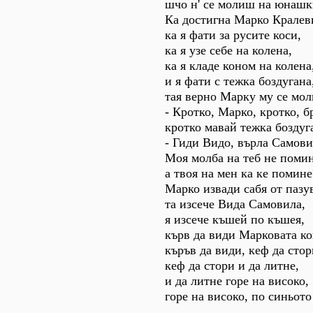
шчо н' се молиш на юнашк
Ка достигна Марко Кралев
ка я фати за русите коси,
ка я узе себе на колена,
ка я кладе коном на колена
и я фати с тежка боздугана
тая верно Марку му се мол
- Кротко, Марко, кротко, б
кротко мавай тежка боздуг
- Гиди Видо, върла Самови
Моя молба на теб не помин
а твоя на мен ка ке помине
Марко извади сабя от пазу
та изсече Вида Самовила,
я изсече къшей по къшея,
кърв да види Марковата ко
къръв да види, кеф да стор
кеф да стори и да литне,
и да литне горе на високо,
горе на високо, по синьото