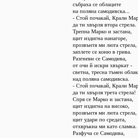
събраха се облаците
на поляна самодивска...
- Стой почакай, Крали Мар
да ти хвърля втора стрела.
Трепна Марко и застана,
щит издигна нанагоре,
прозвънтя ми люта стрела,
заплете се коню в грива.
Разгневи се Самодива,
от очи й искри хвъркат -
светна, тресна тъмен облак
над поляна самодивска.
- Стой почакай, Крали Мар
да ти хвърля трета стрела!
Спря се Марко и застана,
щит издигна на високо,
прозвънтя ми люта стрела,
щит удари по средата,
отхвръкна ми като сламка.
Разфуча се Самодива,