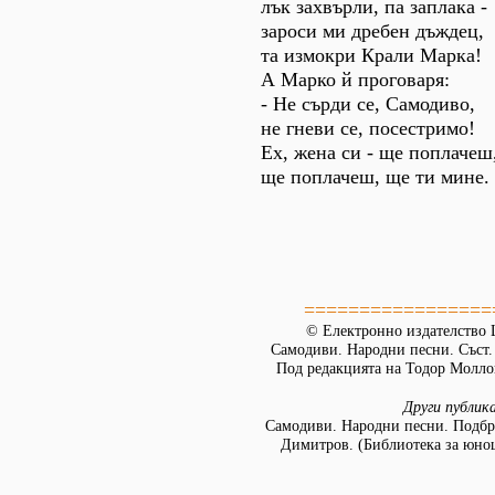
лък захвърли, па заплака -
зароси ми дребен дъждец,
та измокри Крали Марка!
А Марко й проговаря:
- Не сърди се, Самодиво,
не гневи се, посестримо!
Ех, жена си - ще поплачеш
ще поплачеш, ще ти мине.
=================
© Електронно издателство L
Самодиви. Народни песни. Съст
Под редакцията на Тодор Моллов
Други публик
Самодиви. Народни песни. Подбр
Димитров. (Библиотека за юно