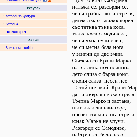
Щом го видя Самодива
натъжи се, разсърди се,
Ресурси
че си грабна люти стрели,
:.
Каталог за култура
дигна лък от жилав корен
:.
Артзона
със тетива тънка коса,
:.
Писмена реч
тънка коса самодивска,
че си яхна сури елен,
За нас
че си метна бяла нога
:.
Всичко за LiterNet
у зенгии до две змии.
Съгледа си Крали Марка
на рътлина под планина
дето слиза с бърза коня,
с коня слиза, песен пее.
- Стой почакай, Крали Мар
да ти хвърля първа стрела!
Трепна Марко и застана,
щит издигна нанагоре,
прозвънтя ми люта стрела,
юнак Марка не улучи.
Разсърди се Самодива,
набърчи си бяло чело