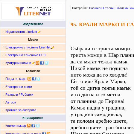
Настройки:
Разшири
Стесни
|
Уголеми
Ум
95. КРАЛИ МАРКО И 
Издателство
:.
Издателство LiterNet
Медии
:.
Електронно списание LiterNet
Събрали се триста момци,
триста момци в Шар план
:.
Електронно списание БЕЛ
да си мятат тежък камък.
:.
Културни новини
Никой камък не подигна
Каталози
нито можа да го хвърли!
:.
По дати
:
март
Ей го иде Крали Марко,
той си дигна тежък камък
:.
Електронни книги
и го дигна и го метна
:.
Раздели / Рубрики
от планина до Пирина!
:.
Автори
Камък падна у градина,
:.
Критика за авторите
у градина самодивска,
Книжарници
та поломи дребно цвете,
:.
Книжен пазар
дребно цвете - ран босилек
:.
Книгосвят: сравни цени