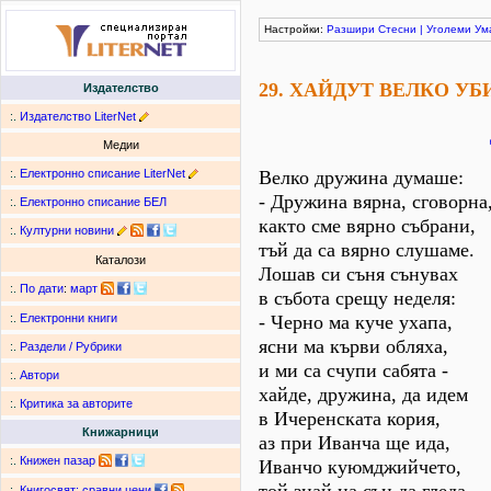
Настройки:
Разшири
Стесни
|
Уголеми
Ум
29. ХАЙДУТ ВЕЛКО УБ
Издателство
:.
Издателство LiterNet
Медии
:.
Електронно списание LiterNet
Велко дружина думаше:
- Дружина вярна, сговорна
:.
Електронно списание БЕЛ
както сме вярно събрани,
:.
Културни новини
тъй да са вярно слушаме.
Каталози
Лошав си съня сънувах
:.
По дати
:
март
в събота срещу неделя:
- Черно ма куче ухапа,
:.
Електронни книги
ясни ма кърви обляха,
:.
Раздели / Рубрики
и ми са счупи сабята -
:.
Автори
хайде, дружина, да идем
:.
Критика за авторите
в Ичеренската кория,
Книжарници
аз при Иванча ще ида,
:.
Книжен пазар
Иванчо куюмджийчето,
:.
Книгосвят: сравни цени