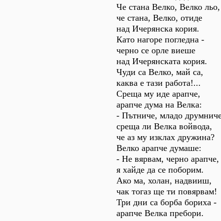
Че стана Велко, Велко льо,
че стана, Велко, отиде
над Ичерянска кория.
Като нагоре погледна -
черно се орле виеше
над Ичерянската кория.
Чуди са Велко, май са,
каква е тази работа!...
Среща му иде арапче,
арапче дума на Велка:
- Пътниче, младо друмниче
среща ли Велка войвода,
че аз му изклах дружина?
Велко арапче думаше:
- Не вярвам, черно арапче,
я хайде да се поборим.
Ако ма, холан, надвииш,
чак тогаз ще ти повярвам!
Три дни са борба бориха -
арапче Велка пребори.