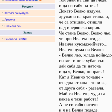
той знай на сън да гледа,
и да си сабя наточа!
Ресурси
Докато Велко издума,
:.
Каталог за култура
дружина на крак станали,
:.
Артзона
че са отишли, отишли
:.
Писмена реч
над ичерянска кория.
Че стана Велко, Велко льо,
За нас
че при Иванча отиде,
:.
Всичко за LiterNet
Иванча куюмджийчето...
Иванчо дума на Велко:
- Велко льо, млада войводо
сънят ти не е хубав сън -
дай сабя да ти наточа
и да я, Велко, поправя!
Кат я Иванчо точаше -
от една страна - точи са,
от друга сабя - разваля.
Май са Иванчо, чуди са
каква е тази работа!
А че си сабя наточи
и я на Велка подаде.