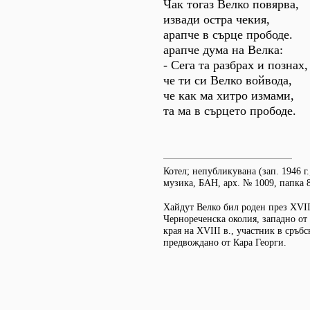
Чак тогаз Велко повярва,
извади остра чекия,
арапче в сърце прободе.
арапче дума на Велка:
- Сега та разбрах и познах,
че ти си Велко войвода,
че как ма хитро измами,
та ма в сърцето прободе.
Котел; непубликувана (зап. 1946 г
музика, БАН, арх. № 1009, папка 8
Хайдут Велко бил роден през XVIII
Чернореченска околия, западно от 
края на XVIII в., участник в сръбс
предвождано от Кара Георги.