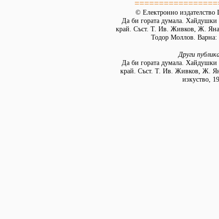
=================
© Електронно издателство L
Да би гората думала. Хайдушки
край. Съст. Т. Ив. Живков, Ж. Ян
Тодор Моллов. Варна: 
Други публик
Да би гората думала. Хайдушки
край. Съст. Т. Ив. Живков, Ж. Я
изкуство, 1