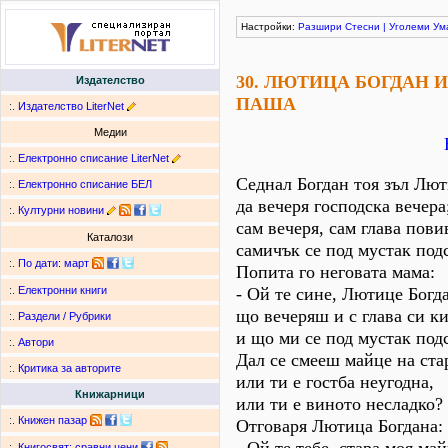
Настройки:
Разшири
Стесни
|
Уголеми
Ум
30. ЛЮТИЦА БОГДАН 
Издателство
ПАША
:.
Издателство LiterNet
Медии
:.
Електронно списание LiterNet
Седнал Богдан тоя зъл Лют
:.
Електронно списание БЕЛ
да вечеря господска вечера
:.
Културни новини
сам вечеря, сам глава пови
Каталози
самичък се под мустак под
:.
По дати
:
март
Попита го неговата мама:
- Ой те сине, Лютице Богд
:.
Електронни книги
що вечеряш и с глава си к
:.
Раздели / Рубрики
и що ми се под мустак по
:.
Автори
Дал се смееш майце на ста
:.
Критика за авторите
или ти е гостба неугодна,
Книжарници
или ти е виното несладко?
:.
Книжен пазар
Отговаря Лютица Богдана:
:.
Книгосвят: сравни цени