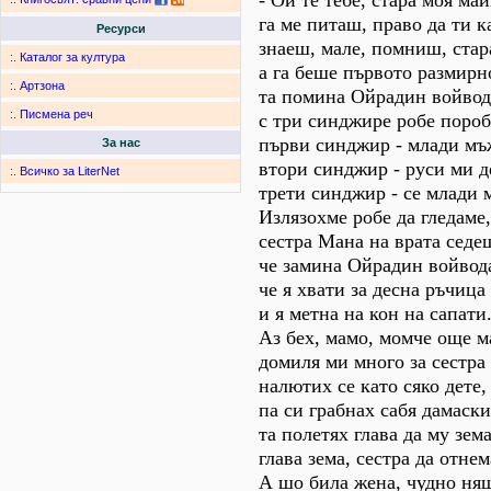
- Ой те тебе, стара моя май
га ме питаш, право да ти к
Ресурси
знаеш, мале, помниш, стар
:.
Каталог за култура
а га беше първото размирн
:.
Артзона
та помина Ойрадин войвод
:.
Писмена реч
с три синджире робе пороб
първи синджир - млади мъ
За нас
втори синджир - руси ми д
:.
Всичко за LiterNet
трети синджир - се млади 
Излязохме робе да гледаме,
сестра Мана на врата седе
че замина Ойрадин войвод
че я хвати за десна ръчица
и я метна на кон на сапати
Аз бех, мамо, момче още м
домиля ми много за сестра
налютих се като сяко дете,
па си грабнах сабя дамаски
та полетях глава да му зема
глава зема, сестра да отнем
А шо била жена, чудно ня