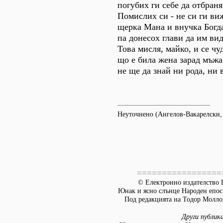
погубих ги себе да отбраня
Помислих си - не си ги ви
щерка Мана и внучка Богд
па донесох глави да им ви
Това мисля, майко, и се чу
що е била жена зарад мъжа
не ще да знай ни рода, ни 
Неуточнено (Ангелов-Вакарелски, 
=================
© Електронно издателство L
Юнак и ясно слънце Народен епос
Под редакцията на Тодор Моллов
Други публик