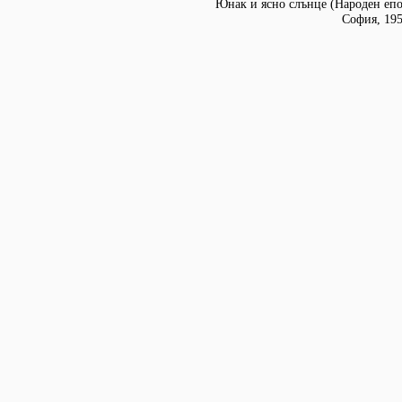
Юнак и ясно слънце (Народен епо
София, 195