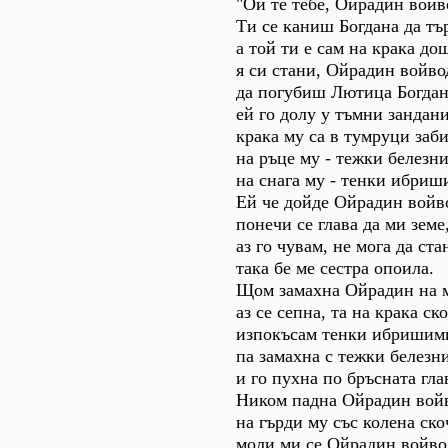
"Ой те тебе, Ойрадин войв
Ти се каниш Богдана да тъ
а той ти е сам на крака до
я си стани, Ойрадин войво
да погубиш Лютица Богдан
ей го долу у тъмни зандани
крака му са в тумруци заби
на ръце му - тежки белезн
на снага му - тенки ибриш
Ей че дойде Ойрадин войв
понечи се глава да ми земе
аз го чувам, не мога да ста
така бе ме сестра опоила.
Щом замахна Ойрадин на 
аз се сепна, та на крака ско
изпокъсам тенки ибришим
па замахна с тежки белезн
и го пухна по бръсната гла
Ником падна Ойрадин войв
на гърди му със колена ско
моли ми се Ойрадин войво