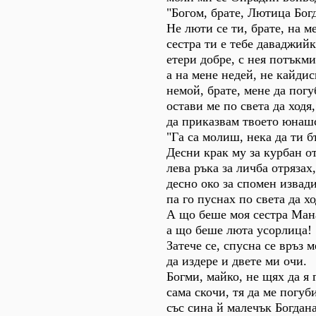
"Богом, брате, Лютица Бог
Не люти се ти, брате, на м
сестра ти е тебе даваджийк
етери добре, с нея потъкми
а на мене недей, не кайдис
немой, брате, мене да пог
остави ме по света да ходя,
да приказвам твоето юнаш
"Га са молиш, нека да ти б
Десни крак му за курбан от
лева ръка за личба отрязах,
десно око за спомен извади
па го пуснах по света да хо
А що беше моя сестра Ман
а що беше люта усорлица!
Затече се, спусна се връз 
да издере и двете ми очи.
Богми, майко, не щях да я 
сама скочи, тя да ме погуб
със сина й малечък Богдана