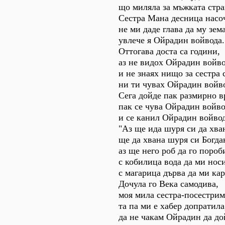
що миляла за мъжката стра
Сестра Мана десница насо
не ми даде глава да му зема
увлече я Ойрадин войвода.
Оттогава доста са години,
аз не видох Ойрадин войв
и не знаях нищо за сестра 
ни ти чувах Ойрадин войв
Сега дойде пак размирно в
пак се чува Ойрадин войв
и се канил Ойрадин войвод
"Аз ще ида шуря си да хва
ще да хвана шуря си Богда
аз ще него роб да го пороб
с кобилица вода да ми носи
с магарица дърва да ми кар
Дочула го Века самодива,
моя мила сестра-посестрим
та па ми е хабер допратила
да не чакам Ойрадин да до