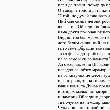
плен да плени, пожар да п
Отговарят триста ратайкин
"Стой, не думай такивата 
Ний сме синца негови роб
юнак ти е Ойрадин войвод
няма други по-юнак от нег
Видиш тоя бял мраморен к
дето белим сички ний на н
га го земе Ойрадин войвод
та го фърга до трийсет ар
па го земе и си го наместя.
Аз отседнах коня Шарколи
наведох се, обзех мрамор 
па го хвърлих петдесет ар
и го върнах, та па го намес
качих коня, та Дунав прец
и отидох малко по-нагоре
и намерих Ойрадину дворе
та почуках на чемшир капи
Чуках, виках - никой не из