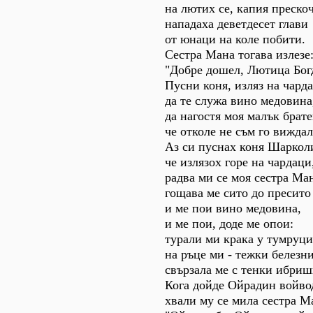
на лютих се, капия преско
нападаха деветдесет глави
от юнаци на коле побити.
Сестра Мана тогава излезе
"Добре дошел, Лютица Бог
Пусни коня, изляз на чард
да те служа вино медовина
да нагостя моя малък брате
че отколе не съм го виждал
Аз си пуснах коня Шаркол
че излязох горе на чардаци
радва ми се моя сестра Ма
гощава ме сито до пресито
и ме пои вино медовина,
и ме пои, доде ме опои:
турали ми крака у тумруци
на ръце ми - тежки белезн
свързала ме с тенки ибри
Кога дойде Ойрадин войво
хвали му се мила сестра М