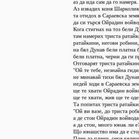
аз да ида сам да го намеря.
Аз извадих коня Шарколия
та отидох в Сараевска земя
да си търся Ойрадин войво
Кога стигнах на тоз бели Д
там намерих триста ратайк
ратайкини, негови робини,
на бял Дунав бели платна б
бели платна, черни да ги п
Отговарят триста ратайкин
"Ой те тебе, незнайна гиди
не минавай тихи бял Дунав
недей ходи в Сараевска зем
ще те хвати Ойрадин войв
ще те хвати, жив ще те оде
Та попитах триста ратайки
"Ой ви вазе, до триста роб
а де стои Ойрадин войвода
а да стои, много юнак ли е
Що юнашство има да е сто
Плен да плени, секи келеш