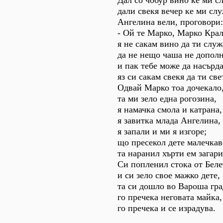
Дал со чобур вино ке ми 
дали свекя вечер ке ми сл
Ангелина вели, проговори:
- Ой те Марко, Марко Крал
я не сакам вино да ти служ
да не нещо чаша не допол
и пак тебе може да насърд
яз си сакам свекя да ти све
Одвай Марко тоа дочекало
та ми зело една рогозина,
я намачка смола и катрана,
я завитка млада Ангелина,
я запали и ми я изгоре;
що пресекол дете малечкав
та наранил хърти ем загари
Си попленил стока от Беле
и си зело свое мажко дете,
та си дошло во Вароша гра
го пречека неговата майка,
го пречека и се израдува.