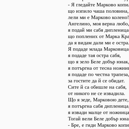
- Я гледайте Марково копи
що изпило чаша половина,
лели ми е Марково колено!
Ангелино, моя верна любо
я подай ми сабя дипленица
що поплених от Марка Кра
да я видам дали ми е остра
Я подаде млада Марковица
я подаде тая остра сабя,
що я зело Беле добър юнак
я потъргна от тесна ножни
я подаде по честна трапеза
за гостите да й се обидат.
Сите й са обишле на сабя,
от никого не се извадила.
Що я зеде, Марковою дете,
я потъргна сабя днпленица
я извади малце от ножница
Тогай вели Беле добър юна
- Бре, е гиди Марково копи