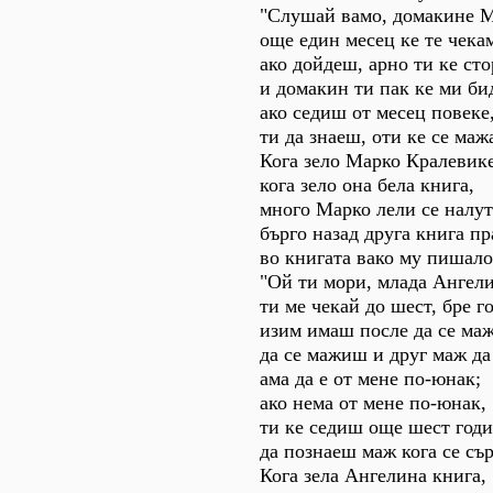
"Слушай вамо, домакине М
още един месец ке те чека
ако дойдеш, арно ти ке ст
и домакин ти пак ке ми б
ако седиш от месец повеке
ти да знаеш, оти ке се маж
Кога зело Марко Кралевике
кога зело она бела книга,
много Марко лели се налут
бърго назад друга книга пр
во книгата вако му пишало
"Ой ти мори, млада Ангел
ти ме чекай до шест, бре г
изим имаш после да се ма
да се мажиш и друг маж да
ама да е от мене по-юнак;
ако нема от мене по-юнак,
ти ке седиш още шест годи
да познаеш маж кога се съ
Кога зела Ангелина книга,