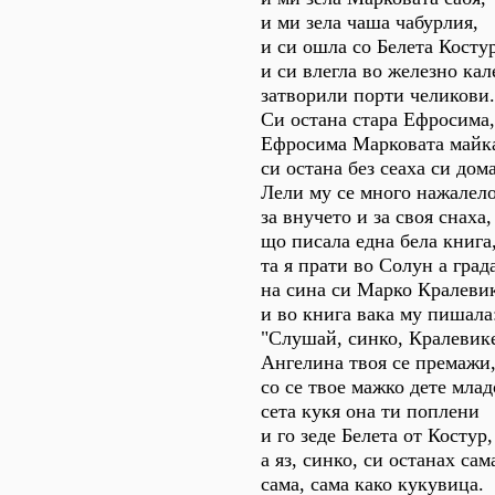
и ми зела чаша чабурлия,
и си ошла со Белета Косту
и си влегла во железно кал
затворили порти челикови.
Си остана стара Ефросима,
Ефросима Марковата майк
си остана без сеаха си дома
Лели му се много нажалел
за внучето и за своя снаха,
що писала една бела книга
та я прати во Солун а град
на сина си Марко Кралеви
и во книга вака му пишала
"Слушай, синко, Кралевик
Ангелина твоя се премажи
со се твое мажко дете млад
сета кукя она ти поплени
и го зеде Белета от Костур,
а яз, синко, си останах сам
сама, сама како кукувица.