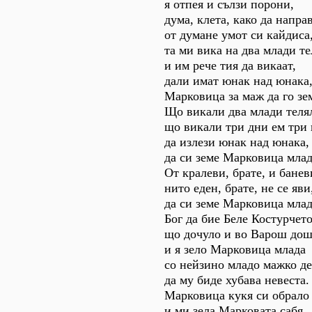
я отпея и сълзи порони,
дума, клета, како да напра
от думане умот си кайдиса
та ми вика на два млади те
и им рече тия да викаат,
дали имат юнак над юнака
Марковица за маж да го зе
Що викали два млади теля
що викали три дни ем три 
да излези юнак над юнака,
да си земе Марковица млад
От кралеви, брате, и банев
нито еден, брате, не се яви
да си земе Марковица млад
Бог да бие Беле Костурчето
що дочуло и во Варош до
и я зело Марковица млада
со нейзино младо мажко де
да му биде хубава невеста.
Марковица кукя си обрало
и ми зела Марковата сабя,