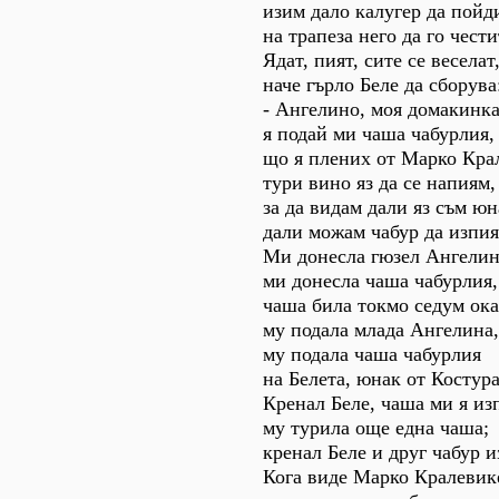
изим дало калугер да пойд
на трапеза него да го чести
Ядат, пият, сите се веселат
наче гърло Беле да сборува
- Ангелино, моя домакинка
я подай ми чаша чабурлия,
що я плених от Марко Кра
тури вино яз да се напиям,
за да видам дали яз съм юн
дали можам чабур да изпия
Ми донесла гюзел Ангелин
ми донесла чаша чабурлия,
чаша била токмо седум ока
му подала млада Ангелина,
му подала чаша чабурлия
на Белета, юнак от Костура
Кренал Беле, чаша ми я из
му турила още една чаша;
кренал Беле и друг чабур и
Кога виде Марко Кралевик