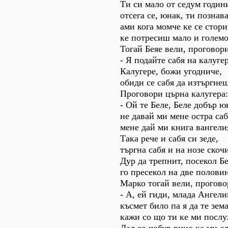
Ти си мало от седум годин
отсега се, юнак, ти познав
ами кога момче ке се стор
ке потресиш мало и големо
Тогай Беяе вели, проговори
- Я подайте сабя на калуге
Калугере, божи угодниче,
обиди се сабя да изтъргнеш
Проговори църна калугера:
- Ой те Беле, Беле добър ю
не давай ми мене остра саб
мене дай ми книга вангели
Така рече и сабя си зеде,
търгна сабя и на нозе скоч
Дур да трепнит, посекол Бе
го пресекол на две полови
Марко тогай вели, прогово
- А, ей гиди, млада Ангели
късмет било па я да те зем
кажи со що ти ке ми посл