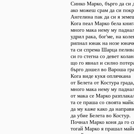
Синко Марко, бърго да си
ако можеш срам да си пок
Ангелина пак да си я земе
Кога пеал Марко бела книг
много мака нему му паднал
удрил рака, бог'ме, на коле
рипнал юнак на нозе юнач
та си спрема Шарца пелив
си го стегна со девет колан
що го явнал и силно потер
бърго дошел во Вароша гра
Кога виде кукя оплячкана
от Белета от Костура града
много мака нему му паднал
от мака се Марко разплака
та се праша со своята майк
да му каже како да направи
да убие Белета во Костур.
Почнал Марко коня да го с
тогай Марко я прашал майк