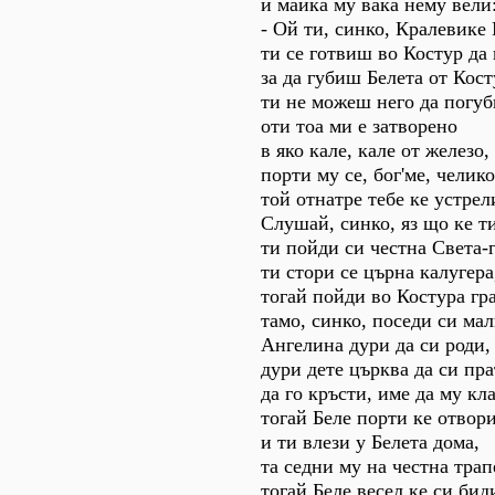
и майка му вака нему вели
- Ой ти, синко, Кралевике
ти се готвиш во Костур да
за да губиш Белета от Кост
ти не можеш него да погу
оти тоа ми е затворено
в яко кале, кале от железо,
порти му се, бог'ме, челик
той отнатре тебе ке устрел
Слушай, синко, яз що ке т
ти пойди си честна Света-г
ти стори се църна калугера
тогай пойди во Костура гра
тамо, синко, поседи си мал
Ангелина дури да си роди,
дури дете църква да си пра
да го кръсти, име да му кл
тогай Беле порти ке отвори
и ти влези у Белета дома,
та седни му на честна трап
тогай Беле весел ке си бид