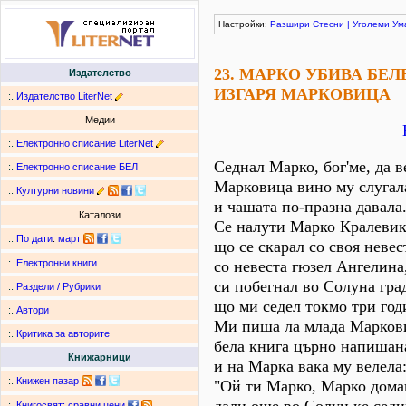
Настройки:
Разшири
Стесни
|
Уголеми
Ум
23. МАРКО УБИВА БЕЛ
Издателство
ИЗГАРЯ МАРКОВИЦА
:.
Издателство LiterNet
Медии
:.
Електронно списание LiterNet
Седнал Марко, бог'ме, да в
:.
Електронно списание БЕЛ
Марковица вино му слугал
:.
Културни новини
и чашата по-празна давала
Каталози
Се налути Марко Кралевик
:.
По дати
:
март
що се скарал со своя невес
со невеста гюзел Ангелина
:.
Електронни книги
си побегнал во Солуна гра
:.
Раздели / Рубрики
що ми седел токмо три год
:.
Автори
Ми пиша ла млада Марков
:.
Критика за авторите
бела книга църно напишан
Книжарници
и на Марка вака му велела
:.
Книжен пазар
"Ой ти Марко, Марко дома
:.
Книгосвят: сравни цени