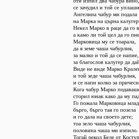
оти изпил два чабура вино
се зачудил и той се уплаши
Ангелина чабур ми подала
на Марка на църна калугер
Некел Марко в раце да го в
а камо ли той цел да го пие
Марковица му се тоарала,
да я земе чаша чабурлия,
за малко и той да се напие,
за благослов калугер да да
Виде не виде Марко Крале
и той зеде чаша чабурлия,
и се напи колко за причесн
Кога чабур Марко подаваш
сторил юнак како да му па
Го пожала Марковица млад
бърго, бърго тая го позела
и го дала на своето дете;
тоа зело чаша чабурлия,
половина чаша ми изпило.
Тогай рекол Беле от Костур