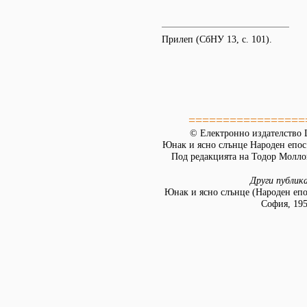
Прилеп (СбНУ 13, с. 101).
=================
© Електронно издателство L
Юнак и ясно слънце Народен епос
Под редакцията на Тодор Моллов
Други публик
Юнак и ясно слънце (Народен епо
София, 195