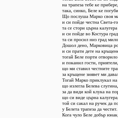
на трапеза тебе ке прибере
така, синко, Беле ке погуб
Що послуша Марко своя м
и си пойде честна Света-го
та се стори църна калугера
и си пойде во Костура град
та си просил низ град мил
Дошол дено, Марковица р
и си прати дете на кръщен
тогай Беле порти отворило
и поканил гости, приятели
що ми ставил честните тра
за кръщене зиявет ми дава
Тогай Марко приклукал на
що излегла Белева слугина
за да види кой клука на по
що си виде църна калугера
той си сакал на ручек да п
у Белета трапеза да честит.
Кога чуло Беле добър юнак