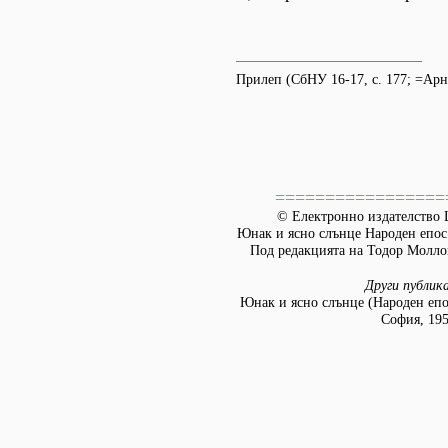
Прилеп (СбНУ 16-17, с. 177; =Арн
=================
© Електронно издателство L
Юнак и ясно слънце Народен епос
Под редакцията на Тодор Моллов
Други публик
Юнак и ясно слънце (Народен епо
София, 195