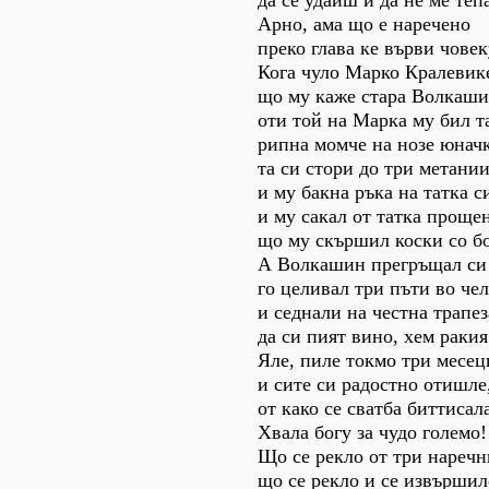
да се удаиш и да не ме теп
Арно, ама що е наречено
преко глава ке върви човек
Кога чуло Марко Кралевик
що му каже стара Волкаши
оти той на Марка му бил т
рипна момче на нозе юнач
та си стори до три метани
и му бакна ръка на татка с
и му сакал от татка прощен
що му скършил коски со бо
А Волкашин прегръщал си
го целивал три пъти во чел
и седнали на честна трапез
да си пият вино, хем ракия
Яле, пиле токмо три месец
и сите си радостно отишле
от како се сватба биттисал
Хвала богу за чудо големо!
Що се рекло от три наречн
що се рекло и се извършил