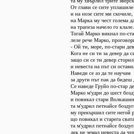
та му хвърлил трите зверск
От глави се сите уплашиле
и на нозе сите ми скочиле,
на Марка му чест голема д
на трапеза начело го клале.
Тогай Марко викнал по-ста
леле рече Марко, проговор
- Ой ти, море, по-стари де
Кога не си ти за девер да с
защо си се ти девер сторил
и невеста на път си остави
Наведи се аз да те научам
за други път пак да бидеш 
Се наведе Груйо по-стар де
Марко м'удри до шест бозд
и повикал стари Волкашин
та м'удрил петнайсе боздуг
му прекършил сите негой р
що повикал и старега свата
та м'удрил петнайсе боздуг
дек не земал невеста да чу