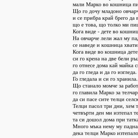
мали Марко во кошница пи
Що го дочу младоно овчар
и се прибра край брего да 
що е това, що толко ми пи
Кога виде - дете во кошниц
На овчарче лели жал му па
се наведе и кошница хвати
Кога виде во кошница дете
си го крена на две бели ръ
го отнесе дома кай майка с
да го гледа и да го изгледа.
Го гледала и си го хранила.
Що станало момче за работ
го главила Марко за телчар
да си пасе сите телци селс
Телци пасол три дни, хем 
четвърти ден ми изтепал т
та си дошол дома при татка
Много мъка нему му падна
дека телци Марко изтепало