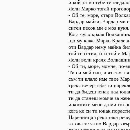
и кой татко тебе те гледало
Лели Марко тогай прогово
- Ой те, море, стари Волк
Вардар майка, Вардар ми е
ситен песок ми е моя кукя.
Кога чуло краля Волкашин
що му каже Марко Кралеви
оти Вардар нему майка бил
той се сетил, оти той е Ма
Лели вели краля Волкашин
- Ой ти, море, момче, по-м
Ти си мой син, а яз съм тв
съм ти клало име твое Мар
трекя вечер тебе ти нарекл
ти да бидеш юнак над юна
ти да станеш момче за жен
и коските мене да ми скъ
кога ке си ти юнак пораст
Наречница трекя така рече
затова те яз во Вардар хвъ