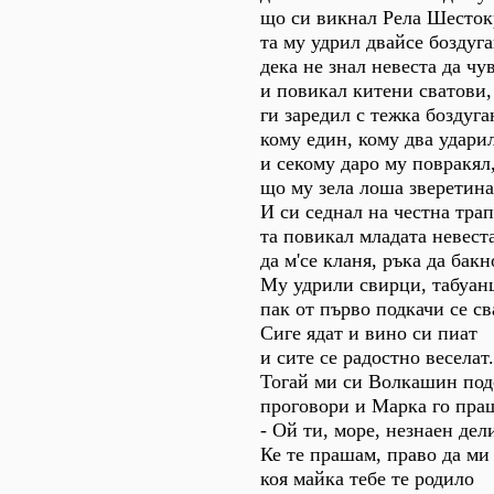
що си викнал Рела Шесток
та му удрил двайсе боздуга
дека не знал невеста да чув
и повикал китени сватови,
ги заредил с тежка боздуга
кому един, кому два ударил
и секому даро му повракял
що му зела лоша зверетина
И си седнал на честна трап
та повикал младата невеста
да м'се кланя, ръка да бакн
Му удрили свирци, табуан
пак от първо подкачи се св
Сиге ядат и вино си пиат
и сите се радостно веселат.
Тогай ми си Волкашин под
проговори и Марка го пра
- Ой ти, море, незнаен дел
Ке те прашам, право да ми
коя майка тебе те родило