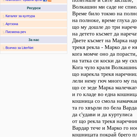
полегнале и сите заспале,
Волкашин ми саде не спие
Ресурси
Време било токмо на полн
:.
Каталог за култура
на полноке, време глуха до
:.
Артзона
що му дошле до три нареч
:.
Писмена реч
на детето късмет да нареча
Двете късмет на Марка нар
За нас
трекя рекла - Марко да е ю
:.
Всичко за LiterNet
кога момче оно да порасти,
на татка си коски да му ск
Кога чуло краля Волкашин
що нарекла трекя наречниц
лели нему гюч много му па
що се зеде Марка малечкаг
и го кладе во една кошниц
кошница со смола намачка
та го хвърли по бела Варда
да с'удави и да куртулиса
от що рекла трекя наречни
Вардар тече и Марко го но
кошницата покрай брего п