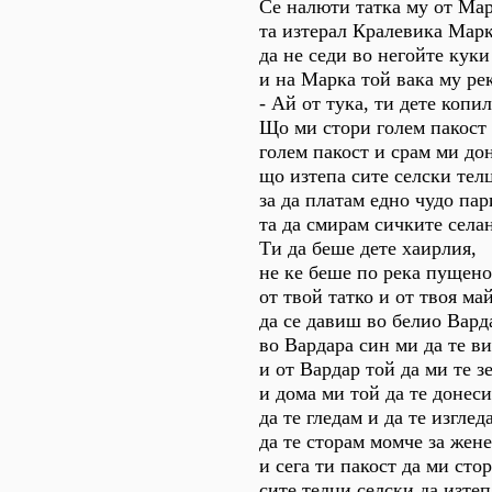
Се налюти татка му от Мар
та изтерал Кралевика Марк
да не седи во негойте куки
и на Марка той вака му ре
- Ай от тука, ти дете копил
Що ми стори голем пакост 
голем пакост и срам ми дон
що изтепа сите селски тел
за да платам едно чудо пар
та да смирам сичките села
Ти да беше дете хаирлия,
не ке беше по река пущено
от твой татко и от твоя ма
да се давиш во белио Вард
во Вардара син ми да те ви
и от Вардар той да ми те з
и дома ми той да те донеси
да те гледам и да те изглед
да те сторам момче за жене
и сега ти пакост да ми сто
сите телци селски да изте