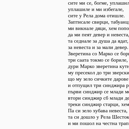
сите ми се, богме, уплашил
уплашиле и ми избегале,
сите у Рела дома отишле.
Заптисале свирци, табуанц
ми викнале дяци, хем попо
да ми пеят девер и невеста
та седнале за душа да ядат,
за невеста и за мали девер.
Зверетина со Марко се бор
три саата токмо се бориле,
дури Марко зверетина кутн
му пресекол до три зверски
що му зело сичките дарове
и отпущил три синджира р
първи синджир се млади м
втори синджир сб млади д
треки синджир старци, хем
Па си зело хубава невеста,
та си дошло у Рела Шесток
и ми пошол на честна трап