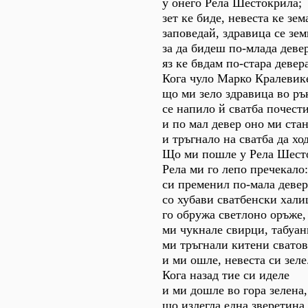
у онего Рела Шестокрила;
зет ке биде, невеста ке зем
заповедай, здравица се зем
за да бидеш по-млада девер
яз ке бвдам по-стара девер
Кога чуло Марко Кралевик
що ми зело здравица во ръ
се напило й сватба почест
и по мал девер оно ми стан
и тръгнало на сватба да хо
Що ми пошле у Рела Шест
Рела ми го лепо пречекало:
си пременил по-мала девер
со хубави сватбенски хали
го обружа светлоно оръже,
ми чукнале свирци, табуан
ми тръгнали китени свато
и ми ошле, невеста си зеле
Кога назад тие си иделе
и ми дошле во гора зелена,
що излегла една зверетина,