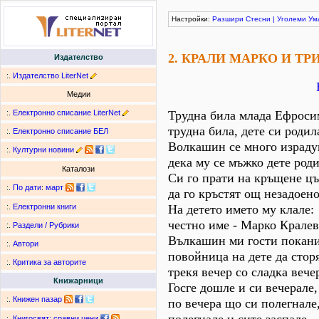
Настройки:
Разшири
Стесни
|
Уголеми
Ум
2. КРАЛИ МАРКО И Т
Издателство
:.
Издателство LiterNet
Медии
:.
Електронно списание LiterNet
Трудна била млада Ефроси
трудна била, дете си родил
:.
Електронно списание БЕЛ
Волкашин се много израду
:.
Културни новини
дека му се мъжко дете роди
Каталози
Си го прати на кръщене цъ
:.
По дати
:
март
да го кръстят ощ незадоено
На детето името му клале:
:.
Електронни книги
честно име - Марко Кралев
:.
Раздели / Рубрики
Вълкашин ми гости покани
:.
Автори
повойница на дете да сторя
:.
Критика за авторите
трекя вечер со сладка вече
Книжарници
Госге дошле и си вечерале,
:.
Книжен пазар
по вечера що си полегнале
:.
Книгосвят: сравни цени