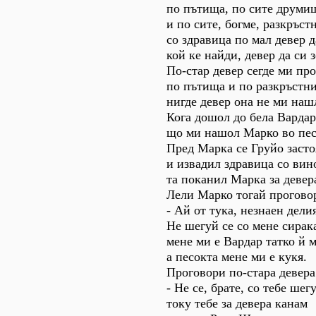
по пътища, по сите друми
и по сите, богме, разкръст
со здравица по мал девер д
кой ке найди, девер да си 
По-стар девер сегде ми пр
по пътища и по разкръстн
нигде девер она не ми наш
Кога дошол до бела Вардар
що ми нашол Марко во пес
Пред Марка се Груйо засто
и извадил здравица со вин
та поканил Марка за девер
Лели Марко тогай прогово
- Ай от тука, незнаен дели
Не шегуй се со мене сирак
мене ми е Вардар татко й 
а песокта мене ми е кукя.
Проговори по-стара девера
- Не се, брате, со тебе шег
току тебе за девера канам