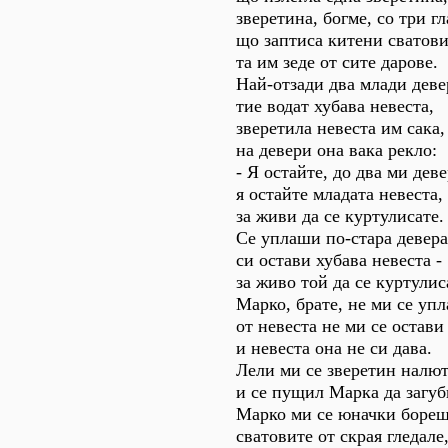
зверетина, богме, со три гл
що заптиса китени сватови
та им зеде от сите дарове.
Най-отзади два млади деве
тие водат хубава невеста,
зверетила невеста им сака,
на девери она вака рекло:
- Я остайте, до два ми деве
я остайте младата невеста,
за живи да се куртулисате.
Се уплаши по-стара девера
си остави хубава невеста -
за живо той да се куртулис
Марко, брате, не ми се уп
от невеста не ми се остави
и невеста она не си дава.
Лели ми се зверетин налю
и се пущил Марка да загуб
Марко ми се юначки бореш
сватовите от скрая гледале