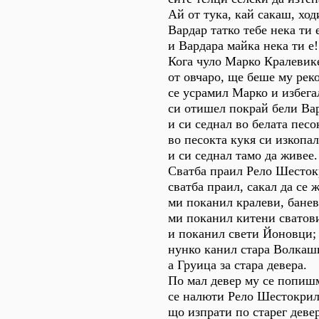
Ай от тука, кай сакаш, ход
Вардар татко тебе нека ти 
и Вардара майка нека ти е!
Кога чуло Марко Кралевик
от овчаро, ще беше му реко
се усрамил Марко и избега
си отишел покрай бели Ва
и си седнал во белата песо
во песокта кукя си изкопал
и си седнал тамо да живее.
Сватба праил Рело Шесток
сватба праил, сакал да се 
ми поканил кралеви, банев
ми поканил китени сватов
и поканил свети Йоновци;
нунко канил стара Волкаш
а Груица за стара девера.
По мал девер му се попиш
се налюти Рело Шестокрил
що изпрати по старег деве