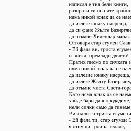
изписал е тия бели книги,
разпрати ги по сите крайн
няма никой юнак да се нае
да излезе юнаку насреща,
да си фане Жълта Базиргян
да отъмне Хилендар манас
Отговаря стар егумен Слав
- Ей фала ви, триста егуме
и виека, премлади дячета!
Пратих писмо по сичката з
няма никой юнак да се нае
да излезне юнаку насреща,
да излезе Жълту Базиргяну
да отъмне чиста Света-гора
Като няма юнак да се наем
хайде бари да я продадеме,
нели сички само да гинеме
Викнали са триста егумени
- Ей фала ти, стар егумен 
я отпущи троица телале,