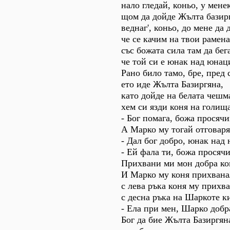
нало гледай, коньо, у мене
щом да дойде Жълта базир
веднаг', коньо, до мене да
че се качим на твои рамена
със божата сила там да бег
че той си е юнак над юнац
Рано било тамо, бре, пред 
ето иде Жълта Базиргяна,
като дойде на белата чешм
хем си язди коня на голища
- Бог помага, божа просячи
А Марко му тогай отговаря
- Дал бог добро, юнак над
- Ей фала ти, божа просяч
Прихвани ми мон добра ко
И Марко му коня прихвана
с лева ръка коня му прихва
с десна ръка на Шаркоте к
- Ела при мен, Шарко добр
Бог да бие Жълта Базиргян