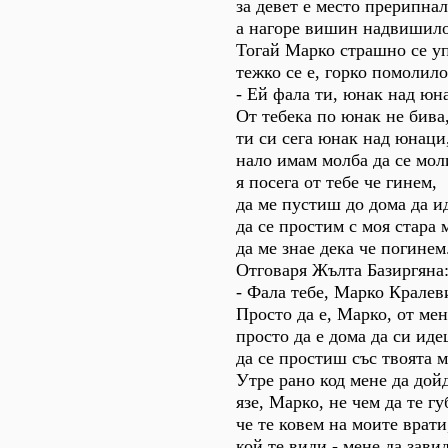
за девет е место прерипнал
а нагоре вишин надвишило
Тогай Марко страшно се у
тежко се е, горко помолило
- Ей фала ти, юнак над юн
От тебека по юнак не бива
ти си сега юнак над юнаци
нало имам молба да се мол
я посега от тебе че гинем,
да ме пустиш до дома да и
да се простим с моя стара 
да ме знае дека че погинем
Отговаря Жълта Базиргяна
- Фала тебе, Марко Кралев
Просто да е, Марко, от мен
просто да е дома да си иде
да се простиш със твоята м
Утре рано код мене да дой
язе, Марко, не чем да те гу
че те ковем на моите врати
кой те види - мене да зави