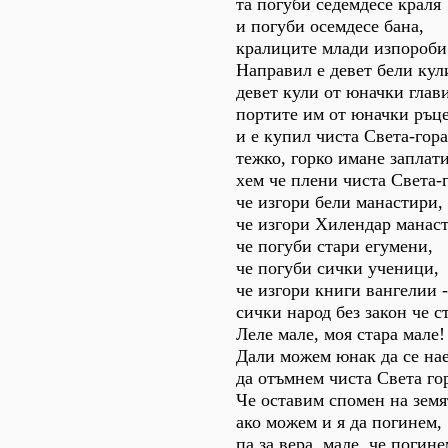
та погуби седемдесе краля
и погуби осемдесе бана,
кралиците млади изпороби
Направил е девет бели кул
девет кули от юначки глави
портите им от юначки ръце
и е купил чиста Света-гора
тежко, горко имане заплати
хем че плени чиста Света-г
че изгори бели манастири,
че изгори Хилендар манаст
че погуби стари егумени,
че погуби сички ученици,
че изгори книги вангелии -
сички народ без закон че с
Леле мале, моя стара мале!
Дали можем юнак да се на
да отъмнем чиста Света го
Че оставим спомен на земя
ако можем и я да погинем,
па за вера, мале, че погине