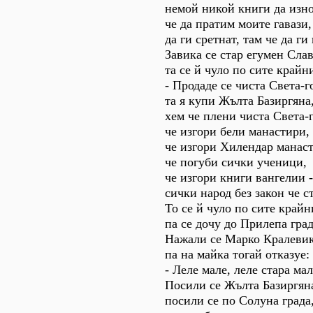
немой никой книги да изно
че да пратим моите гавази,
да ги сретнат, там че да ги 
Завика се стар егумен Слав
та се й чуло по сите крайн
- Продаде се чиста Света-г
та я купи Жълта Базиргяна
хем че плени чиста Света-г
че изгори бели манастири,
че изгори Хилендар манаст
че погуби сички ученици,
че изгори книги вангелии -
сички народ без закон че с
То се й чуло по сите крайн
па се дочу до Прилепа град
Нажали се Марко Кралевик
па на майка тогай отказуе:
- Леле мале, леле стара мал
Посили се Жълта Базиргян
посили се по Солуна града