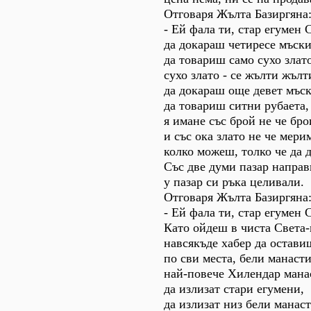
Отговаря Жълта Базиргяна
- Ей фала ти, стар егумен 
да докараш четиресе мъски
да товариш само сухо злато
сухо злато - се жълти жълт
да докараш още девет мъск
да товариш ситни рубаета,
я имане със брой не че бр
и със ока злато не че мерим
колко можеш, толко че да 
Със две думи пазар направ
у пазар си ръка целивали.
Отговаря Жълта Базиргяна
- Ей фала ти, стар егумен 
Като ойдеш в чиста Света-
навсякъде хабер да остави
по сви места, бели манаст
най-повече Хилендар мана
да излизат стари егумени,
да излизат низ бели манаст