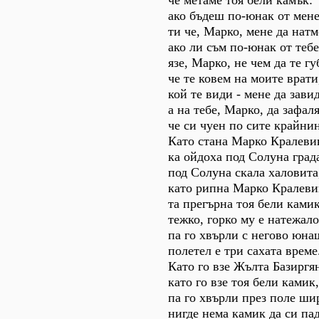
че метаме тоя бели камък:
ако бъдеш по-юнак от мене
ти че, Марко, мене да нат
ако ли съм по-юнак от тебе
язе, Марко, не чем да те гу
че те ковем на моите врати
кой те види - мене да зави
а на тебе, Марко, да зафаля
че си чуен по сите крайнин
Като стана Марко Кралеви
ка ойдоха под Солуна град
под Солуна скала халовита
като рипна Марко Кралеви
та прегърна тоя бели камик
тежко, горко му е натежало
па го хвърли с негово юна
полетел е три сахата време
Като го взе Жълта Базиргя
като го взе тоя бели камик,
па го хвърли през поле ши
нигде нема камик да си па