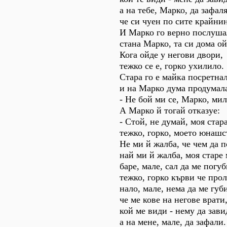
а на тебе, Марко, да зафаля
че си чуен по сите крайни
И Марко го верно послуша
стана Марко, та си дома ой
Кога ойде у негови двори,
тежко се е, горко ухилило.
Стара го е майка посретна
и на Марко дума продумал
- Не бой ми се, Марко, мил
А Марко й тогай отказуе:
- Стой, не думай, моя стар
тежко, горко, моето юнашс
Не ми й жалба, че чем да 
най ми й жалба, моя старе 
баре, мале, сал да ме погуб
тежко, горко кърви че прол
нало, мале, нема да ме губ
че ме кове на негове врати
кой ме види - нему да зави
а на мене, мале, да зафали.