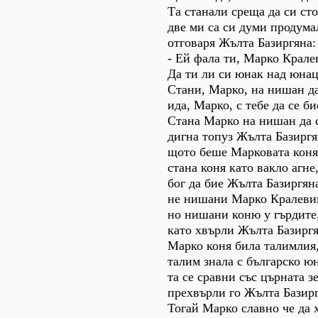
Та станали среща да си сто
две ми са си думи продума
отговаря Жълта Базиргяна:
- Ей фала ти, Марко Крале
Да ти ли си юнак над юна
Стани, Марко, на нишан д
ида, Марко, с тебе да се би
Стана Марко на нишан да 
дигна топуз Жълта Базиргя
щото беше Марковата коня
стана коня като вакло агне
бог да бие Жълта Базиргян
не нишани Марко Кралеви
но нишани коню у гърдите
като хвърли Жълта Базиргя
Марко коня била талимлия
талим знала с българско ю
та се сравни със църната зе
прехвърли го Жълта Базирг
Тогай Марко славно че да 