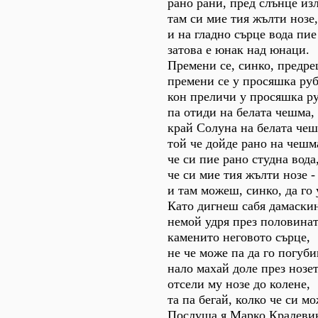
рано рани, пред слънце изл
там си мие тия жълти нозе,
и на гладно сърце вода пие
затова е юнак над юнаци.
Премени се, синко, предре
премени се у просяшка руб
кон преличи у просяшка ру
па отиди на белата чешма,
край Солуна на белата чеш
той че дойде рано на чешм
че си пие рано студна вода
че си мие тия жълти нозе -
и там можеш, синко, да го
Като дигнеш сабя дамаски
немой удря през половинат
каменито неговото сърце,
не че може па да го погуби
нало махай доле през нозет
отсели му нозе до колене,
та па бегай, колко че си м
Послуша я Марко Кралеви