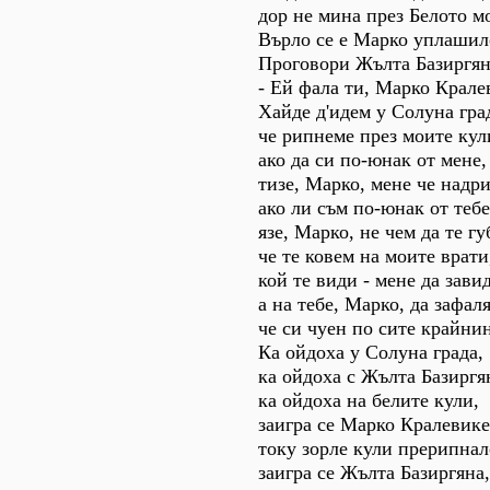
дор не мина през Белото м
Върло се е Марко уплашил
Проговори Жълта Базиргян
- Ей фала ти, Марко Крале
Хайде д'идем у Солуна гра
че рипнеме през моите кул
ако да си по-юнак от мене,
тизе, Марко, мене че надр
ако ли съм по-юнак от тебе
язе, Марко, не чем да те гу
че те ковем на моите врати
кой те види - мене да зави
а на тебе, Марко, да зафаля
че си чуен по сите крайни
Ка ойдоха у Солуна града,
ка ойдоха с Жълта Базиргя
ка ойдоха на белите кули,
заигра се Марко Кралевике
току зорле кули прерипнал
заигра се Жълта Базиргяна,