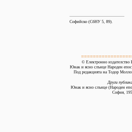
Софийско (СбНУ 5, 89).
=================
© Електронно издателство L
Юнак и ясно слънце Народен епос
Под редакцията на Тодор Моллов
Други публик
Юнак и ясно слънце (Народен епо
София, 195