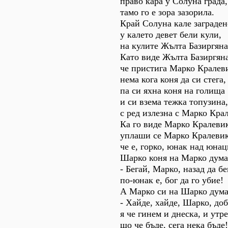
право кара у Солуна града,
тамо го е зора зазорила.
Край Солуна кале заграден
у калето девет бели кули,
на кулите Жълта Базиргяна
Като виде Жълта Базиргяна
че пристига Марко Кралев
нема кога коня да си стега,
па си яхна коня на голища
и си взема тежка топузина,
с ред излезна с Марко Кра
Ка го виде Марко Кралеви
уплаши се Марко Кралевик
че е, горко, юнак над юнац
Шарко коня на Марко дум
- Бегай, Марко, назад да бе
по-юнак е, бог да го убие!
А Марко си на Шарко дум
- Хайде, хайде, Шарко, доб
я че гинем и днеска, и утре
що че бъде, сега нека бъде!