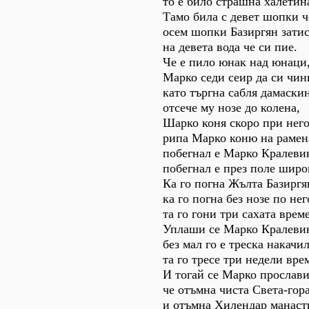
то е било страшна халетин
Тамо била с девет шопки 
осем шопки Базиргян затис
на девета вода че си пие.
Че е пило юнак над юнаци
Марко седи сеир да си чин
като търгна сабля дамаскин
отсече му нозе до колена,
Шарко коня скоро при него
рипа Марко коню на рамен
побегнал е Марко Кралеви
побегнал е през поле широ
Ка го погна Жълта Базиргя
ка го погна без нозе по нег
та го гони три сахата време
Уплаши се Марко Кралеви
без мал го е треска накачил
та го тресе три недели вре
И тогай се Марко прослави
че отъмна чиста Света-гора
и отъмна Хилендар манаст