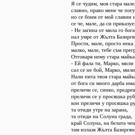
Я се чудим, моя стара мале
славно, право мене че погу
но се боим от мой славни 
се че, мале, да си приказуе
- Не загина от мила го бога
нал умре от Жълта Базиргя
Прости, мале, просто нека 
малко, мале, тебе съм пре
Отговаря нему стара майка
- Ей фала ти, Марко, мили
сал се не бой, Марко, мили
Нали пита твоя стара майк
от бога си много дарба им
преличи се, синко, предре
преличи се у просяшка руб
кон преличи у просяшка ру
та отиди утре на зарана,
та отиди на Солуна града,
край Солуна, на белата че
там излазя Жълта Базиргян