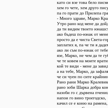
като си взе това бело писм
хем го чете, хем друго пис
па го прати до Прилепа гра
- Много здраве, Марко Кра
Утро рано код мене да дой
да ти видим твоето юнашс
ако бъдеш по-юнак от мене
просто да е чиста Света-го
заплатих я, па че ти я даде
ако ли съм по-юнак от тебе
язе, Марко, не чем да те гу
че те ковем на моите врати
кой те види - мене да зави
а на тебе, Марко, да зафаля
че си чуен по сите крайни
Рано рани Марко Кралевик
рано зоби Шарка добра кон
назоби го с дървена пчени
напои го вино троегодско,
качил се е коню на рамена,