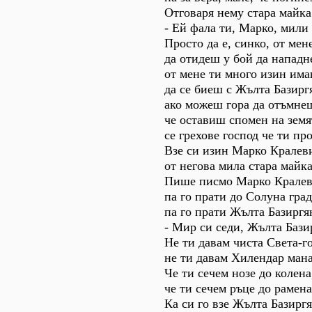
Отговаря нему стара майка
- Ей фала ти, Марко, мили
Просто да е, синко, от мен
да отидеш у бой да нападн
от мене ти много изин им
да се биеш с Жълта Базирг
ако можеш гора да отъмне
че оставиш спомен на земя
се грехове господ че ти пр
Взе си изин Марко Кралев
от негова мила стара майка
Пише писмо Марко Кралев
па го прати до Солуна град
па го прати Жълта Базиргя
- Мир си седи, Жълта Бази
Не ти давам чиста Света-го
не ти давам Хилендар мана
Че ти сечем нозе до колена
че ти сечем ръце до рамена
Ка си го взе Жълта Базиргя