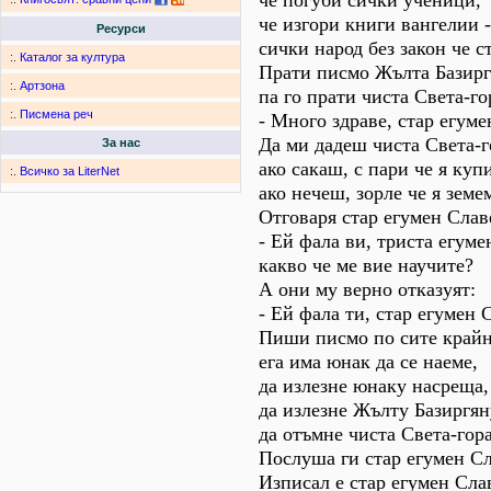
че погуби сички ученици,
че изгори книги вангелии -
Ресурси
сички народ без закон че с
:.
Каталог за култура
Прати писмо Жълта Базирг
:.
Артзона
па го прати чиста Света-го
:.
Писмена реч
- Много здраве, стар егуме
Да ми дадеш чиста Света-г
За нас
ако сакаш, с пари че я куп
:.
Всичко за LiterNet
ако нечеш, зорле че я земе
Отговаря стар егумен Слав
- Ей фала ви, триста егуме
какво че ме вие научите?
А они му верно отказуят:
- Ей фала ти, стар егумен 
Пиши писмо по сите край
ега има юнак да се наеме,
да излезне юнаку насреща,
да излезне Жълту Базиргян
да отъмне чиста Света-гора
Послуша ги стар егумен Сл
Изписал е стар егумен Сла