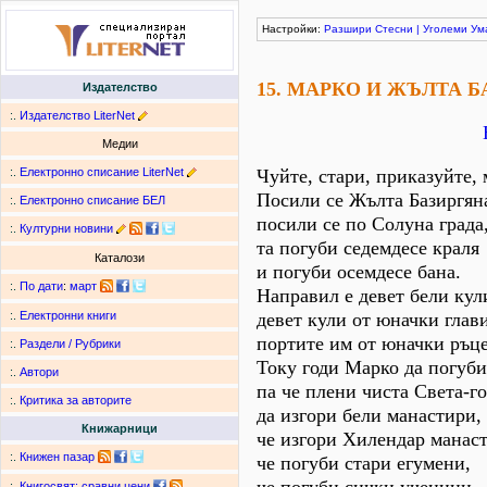
Настройки:
Разшири
Стесни
|
Уголеми
Ум
15. МАРКО И ЖЪЛТА 
Издателство
:.
Издателство LiterNet
Медии
:.
Електронно списание LiterNet
Чуйте, стари, приказуйте,
Посили се Жълта Базиргян
:.
Електронно списание БЕЛ
посили се по Солуна града
:.
Културни новини
та погуби седемдесе краля
Каталози
и погуби осемдесе бана.
:.
По дати
:
март
Направил е девет бели кул
девет кули от юначки глави
:.
Електронни книги
портите им от юначки ръце
:.
Раздели / Рубрики
Току годи Марко да погуби
:.
Автори
па че плени чиста Света-го
:.
Критика за авторите
да изгори бели манастири,
Книжарници
че изгори Хилендар манаст
:.
Книжен пазар
че погуби стари егумени,
:.
Книгосвят: сравни цени