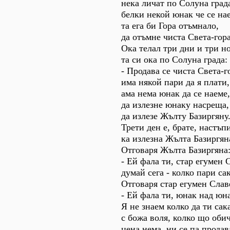
нека личат по Солуна град
белки некой юнак че се на
та ега би Гора отъмнало,
да отъмне чиста Света-гора
Ока телал три дни и три н
та си ока по Солуна града:
- Продава се чиста Света-г
има някой пари да я плати,
ама нема юнак да се наеме,
да излезне юнаку насреща,
да излезе Жълту Базиргяну
Трети ден е, брате, настъп
ка излезна Жълта Базиргян
Отговаря Жълта Базиргяна
- Ей фала ти, стар егумен 
думай сега - колко пари са
Отговаря стар егумен Слав
- Ей фала ти, юнак над юн
Я не знаем колко да ти сак
с божа воля, колко що оби
цена нема, ни се па продав