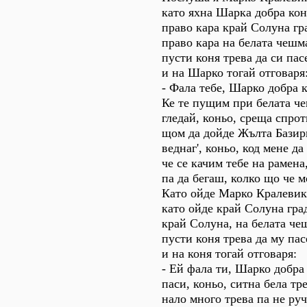
като яхна Шарка добра кон
право кара край Солуна гр
право кара на белата чешм
пусти коня трева да си пас
и на Шарко тогай отговаря
- Фала тебе, Шарко добра 
Ке те пущим при белата ч
гледай, коньо, среща спрот
щом да дойде Жълта Базир
веднаг', коньо, код мене д
че се качим тебе на рамена
па да бегаш, колко що че 
Като ойде Марко Кралевик
като ойде край Солуна гра
край Солуна, на белата че
пусти коня трева да му пас
и на коня тогай отговаря:
- Ей фала ти, Шарко добра
паси, коньо, ситна бела тре
нало много трева па не руч