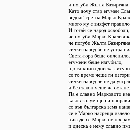
и погуби Жълта Базиргяна.
Като дочу стар егумен Сла
веднаг' сретна Марко Крал
много му е зияфет правило
И тогай се народ освободи,
че погуби Марко Кралевик
че погуби Жълта Базиргяна
сички народ беше устраши
Света-гора беше опленило,
егумени беше изгубило,
що са книги днеска литург
се то време чеше ги изгори
сички народ чеше да устра
и без закон чеше да остане
Па е славно Марковото им
каков золум що си направ
се във българска земя нана
се е Марко насреща излело
никъде се Марко не посра
и днеска е нему славно име