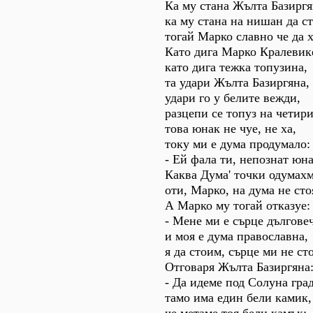
Ка му стана Жълта Базиргя
ка му стана на нишан да ст
тогай Марко славно че да 
Като дига Марко Кралевик
като дига тежка топузина,
та удари Жълта Базиргяна,
удари го у белите вежди,
разцепи се топуз на четири
това юнак не чуе, не ха,
току ми е дума продумало:
- Ей фала ти, непознат юна
Каква Дума' точки одумахм
оти, Марко, на дума не сто
А Марко му тогай отказуе:
- Мене ми е сърце дългове
и моя е дума православна,
я да стоим, сърце ми не ст
Отговаря Жълта Базиргяна
- Да идеме под Солуна град
тамо има един бели камик,