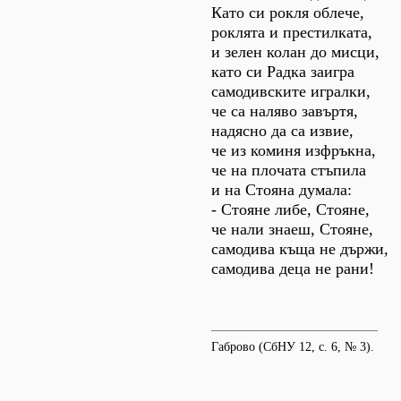
Като си рокля облече,
роклята и престилката,
и зелен колан до мисци,
като си Радка заигра
самодивските игралки,
че са наляво завъртя,
надясно да са извие,
че из коминя изфръкна,
че на плочата стъпила
и на Стояна думала:
- Стояне либе, Стояне,
че нали знаеш, Стояне,
самодива къща не държи,
самодива деца не рани!
Габрово (СбНУ 12, с. 6, № 3).