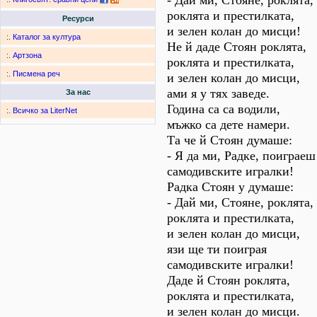
- Дай ми, Стояне, роклята,
роклята и престилката,
Ресурси
и зелен колан до мисци!
:.
Каталог за култура
Не й даде Стоян роклята,
:.
Артзона
роклята и престилката,
:.
Писмена реч
и зелен колан до мисци,
ами я у тях заведе.
За нас
Година са са водили,
:.
Всичко за LiterNet
мъжко са дете намери.
Та че й Стоян думаше:
- Я да ми, Радке, поиграеш
самодивските игралки!
Радка Стоян у думаше:
- Дай ми, Стояне, роклята,
роклята и престилката,
и зелен колан до мисци,
язи ще ти поиграя
самодивските игралки!
Даде й Стоян роклята,
роклята и престилката,
и зелен колан до мисци.