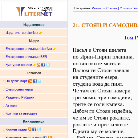
Настройки:
Разшири
Стесни
|
Уголеми
Ум
21. СТОЯН И САМОДИВ
Издателство
:.
Издателство LiterNet
Том І
Медии
:.
Електронно списание LiterNet
Пасъл е Стоян шилета
по Ирин-Пирин планина,
:.
Електронно списание БЕЛ
по високите могили.
:.
Културни новини
Валюм ги Стоян наваля
Каталози
на студените езера,
:.
По дати
:
март
студена вода да пият.
Че там си Стоян намери
:.
Електронни книги
три моми, три самодиви,
:.
Раздели / Рубрики
трите се голи къпеха.
:.
Автори
Дябом ги Стоян издебна,
:.
Критика за авторите
че им зе Стоян роклите,
Книжарници
роклите и престилките.
:.
Книжен пазар
Едната му се молеше:
:.
Книгосвят: сравни цени