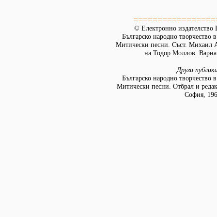
=================
© Електронно издателство L
Българско народно творчество в 
Митически песни. Съст. Михаил А
на Тодор Моллов. Варна:
Други публик
Българско народно творчество в 
Митически песни. Отбрал и реда
София, 19