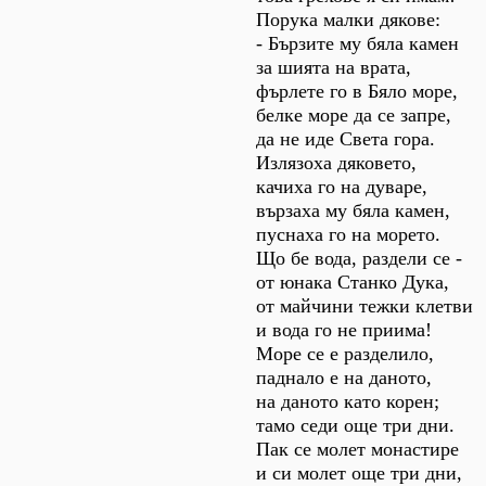
Порука малки дякове:
- Бързите му бяла камен
за шията на врата,
фърлете го в Бяло море,
белке море да се запре,
да не иде Света гора.
Излязоха дяковето,
качиха го на дуваре,
вързаха му бяла камен,
пуснаха го на морето.
Що бе вода, раздели се -
от юнака Станко Дука,
от майчини тежки клетви
и вода го не приима!
Море се е разделило,
паднало е на даното,
на даното като корен;
тамо седи още три дни.
Пак се молет монастире
и си молет още три дни,