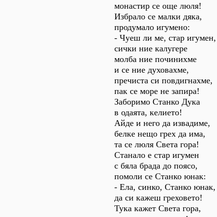
монастир се още люля!
Избрало се малки дяка,
продумало игумено:
- Чуеш ли ме, стар игумен,
сички ние калугере
молба ние починихме
и се ние духовахме,
пречиста си повдигнахме,
пак се море не запира!
Заборимо Станко Дука
в одаята, келието!
Айде и него да извадиме,
белке нещо грех да има,
та се люля Света гора!
Станало е стар игумен
с бяла брада до поясо,
помоли се Станко юнак:
- Ела, синко, Станко юнак,
да си кажеш греховето!
Тука кажет Света гора,