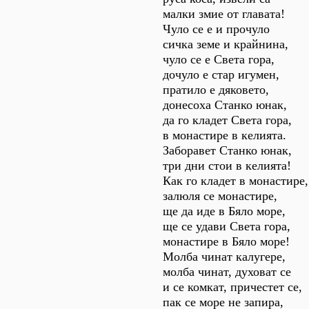
малки змие от главата!
Чуло се е и прочуло
сичка земе и крайнина,
чуло се е Света гора,
дочуло е стар игумен,
пратило е дяковето,
донесоха Станко юнак,
да го кладет Света гора,
в монастире в келията.
Заборавет Станко юнак,
три дни стои в келията!
Как го кладет в монастире,
залюля се монастире,
ще да иде в Бяло море,
ще се удави Света гора,
монастире в Бяло море!
Молба чинат калугере,
молба чинат, духоват се
и се комкат, причестет се,
пак се море не запира,