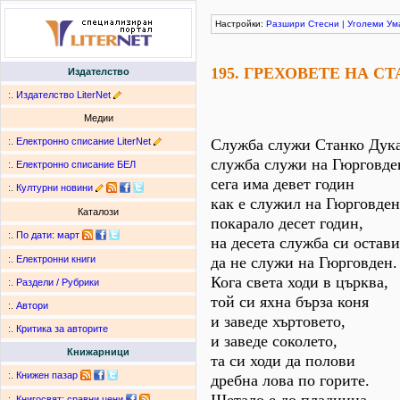
Настройки:
Разшири
Стесни
|
Уголеми
Ум
195. ГРЕХОВЕТЕ НА С
Издателство
:.
Издателство LiterNet
Медии
:.
Електронно списание LiterNet
Служба служи Станко Дука
служба служи на Гюрговде
:.
Електронно списание БЕЛ
сега има девет годин
:.
Културни новини
как е служил на Гюрговден
Каталози
покарало десет годин,
:.
По дати
:
март
на десета служба си остави
да не служи на Гюрговден.
:.
Електронни книги
Кога света ходи в църква,
:.
Раздели / Рубрики
той си яхна бърза коня
:.
Автори
и заведе хъртовето,
:.
Критика за авторите
и заведе соколето,
Книжарници
та си ходи да полови
:.
Книжен пазар
дребна лова по горите.
:.
Книгосвят: сравни цени