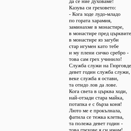
да се ние духоваме!
Казува си греховето:
- Кога ходе лудо-младо
по гората харамия,
заминахме в монастире,
в монастире пред църквите
в монастире яз загуби
стар игумен като тебе
и му плени сичко сребро -
това сам грех учинило!
Служба служи на Гюрговде
девет годин служба служи,
веке служба я остави,
та отидо лов да лове.
Кога света в църква ходи,
най-отзади стара майка,
потапка е с бърза коня!
Люто ме е прокълнала,
фатила се тежка клетва,
та полежа девет годин -
това грехове я си имам!