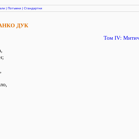
али
|
Потъмни
|
Стандартни
ТАНКО ДУК
Том ІV: Мити
,
н;
,
ло,