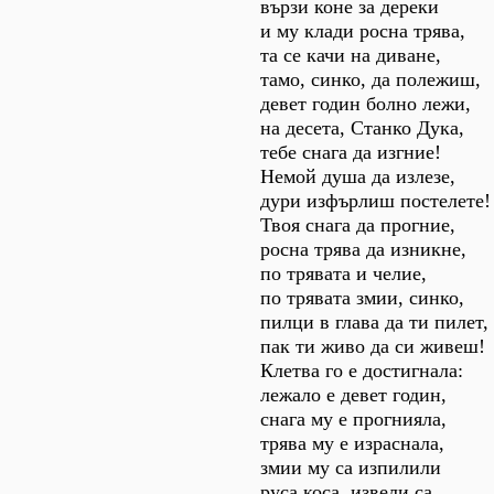
вързи коне за дереки
и му клади росна трява,
та се качи на диване,
тамо, синко, да полежиш,
девет годин болно лежи,
на десета, Станко Дука,
тебе снага да изгние!
Немой душа да излезе,
дури изфърлиш постелете!
Твоя снага да прогние,
росна трява да изникне,
по трявата и челие,
по трявата змии, синко,
пилци в глава да ти пилет,
пак ти живо да си живеш!
Клетва го е достигнала:
лежало е девет годин,
снага му е прогнияла,
трява му е израснала,
змии му са изпилили
руса коса, извели са