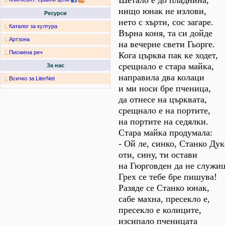
Шетало е до пладнина,
нищо юнак не излови,
Ресурси
нето с хърти, сос загаре.
:.
Каталог за култура
Върна коня, та си дойде
:.
Артзона
на вечерне свети Гьорге.
:.
Писмена реч
Кога църква пак ке ходет,
срещнало е стара майка,
За нас
направила два колаци
:.
Всичко за LiterNet
и ми носи бре пченица,
да отнесе на църквата,
срещнало е на портите,
на портите на седялки.
Стара майка продумала:
- Ой ле, синко, Станко Дук
оти, сину, ти остави
на Гюрговден да не служи
Грех се тебе бре пишува!
Разяде се Станко юнак,
сабе махна, пресекло е,
пресекло е колиците,
изсипало пченицата