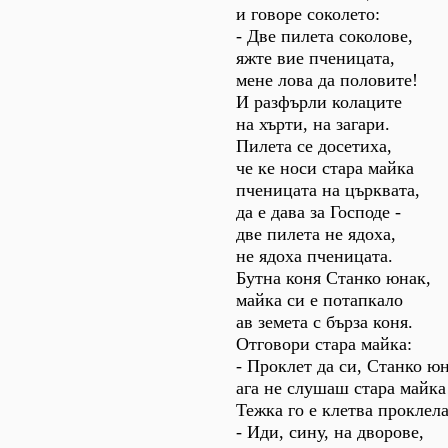
и говоре соколето:
- Две пилета соколове,
яжте вие пченицата,
мене лова да половите!
И разфърли колаците
на хърти, на загари.
Пилета се досетиха,
че ке носи стара майка
пченицата на църквата,
да е дава за Господе -
две пилета не ядоха,
не ядоха пченицата.
Бутна коня Станко юнак,
майка си е потапкало
ав земета с бърза коня.
Отговори стара майка:
- Проклет да си, Станко юн
ага не слушаш стара майка
Тежка го е клетва проклела
- Иди, сину, на дворове,