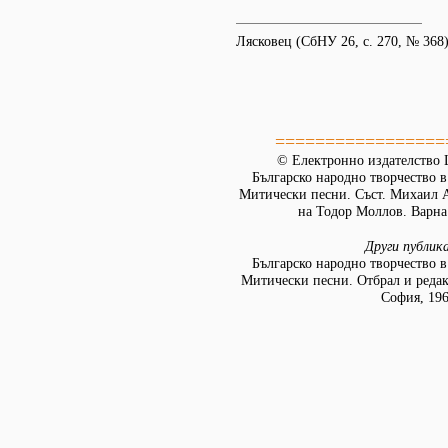
Лясковец (СбНУ 26, с. 270, № 368)
=================
© Електронно издателство L
Българско народно творчество в 
Митически песни. Съст. Михаил А
на Тодор Моллов. Варна:
Други публик
Българско народно творчество в 
Митически песни. Отбрал и реда
София, 19