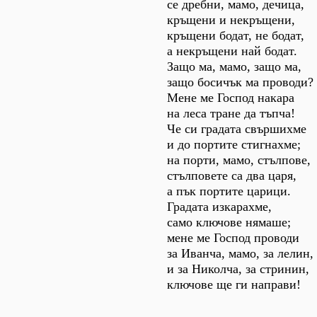
се дребни, мамо, дечица,
кръщени и некръщени,
кръщени бодат, не бодат,
а некръщени най бодат.
Защо ма, мамо, защо ма,
защо босичък ма проводи?
Мене ме Господ накара
на леса тране да тъпча!
Че си градата свършихме
и до портите стигнахме;
на порти, мамо, стълпове,
стълповете са два царя,
а пък портите царици.
Градата изкарахме,
само ключове нямаше;
мене ме Господ проводи
за Иванча, мамо, за лелин,
и за Николча, за стринин,
ключове ще ги направи!