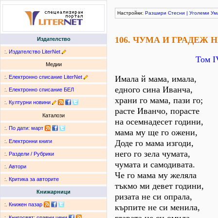
Настройки:
Разшири
Стесни
|
Уголеми
Ум
106. ЧУМА И ГРАДЕЖ 
Издателство
:.
Издателство LiterNet
Том І
Медии
:.
Електронно списание LiterNet
Имала й мама, имала,
едного сина Иванча,
:.
Електронно списание БЕЛ
храни го мама, пази го;
:.
Културни новини
расте Иванчо, порасте
Каталози
на осемнадесет години,
:.
По дати
:
март
мама му ще го ожени,
Доде го мама изгоди,
:.
Електронни книги
него го зела чумата,
:.
Раздели / Рубрики
чумата и самодивата.
:.
Автори
Че го мама му желяла
:.
Критика за авторите
тъкмо ми девет години,
Книжарници
ризата не си опрала,
:.
Книжен пазар
кърпите не си менила,
:.
Книгосвят: сравни цени