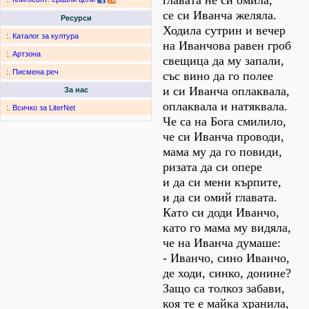
главата не си омила,
се си Иванча желяла.
Ресурси
Ходила сутрин и вечер
:.
Каталог за култура
на Иванчова равен гроб
:.
Артзона
свещица да му запали,
:.
Писмена реч
със вино да го полее
и си Иванча оплаквала,
За нас
оплаквала и натяквала.
:.
Всичко за LiterNet
Че са на Бога смилило,
че си Иванча проводи,
мама му да го повиди,
ризата да си опере
и да си мени кърпите,
и да си омий главата.
Като си доди Иванчо,
като го мама му видяла,
че на Иванча думаше:
- Иванчо, сино Иванчо,
де ходи, синко, донине?
Защо са толкоз забави,
коя те е майка хранила,