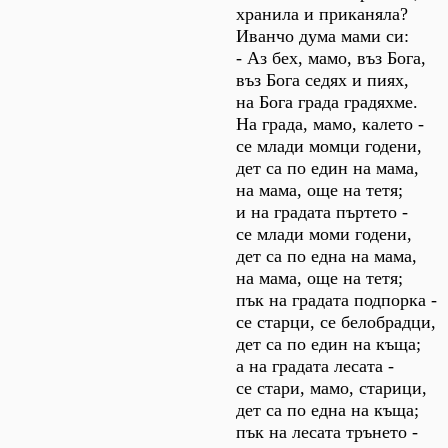
хранила и приканяла?
Иванчо дума мами си:
- Аз бех, мамо, въз Бога,
въз Бога седях и пиях,
на Бога града градяхме.
На града, мамо, калето -
се млади момци годени,
дет са по един на мама,
на мама, още на тетя;
и на градата пъртето -
се млади моми годени,
дет са по една на мама,
на мама, още на тетя;
пък на градата подпорка -
се старци, се белобрадци,
дет са по един на къща;
а на градата лесата -
се стари, мамо, старици,
дет са по една на къща;
пък на лесата трънето -