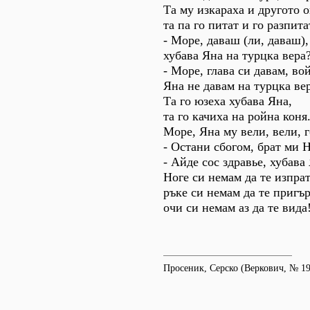
Та му изкараха и другото о
та па го питат и го разпита
- Море, даваш (ли, даваш),
хубава Яна на турцка вера
- Море, глава си давам, во
Яна не давам на турцка ве
Та го юзеха хубава Яна,
та го качиха на ройна коня
Море, Яна му вели, вели, 
- Остани сбогом, брат ми 
- Айде сос здравье, хубава 
Ноге си немам да те изпрат
ръке си немам да те пригър
очи си немам аз да те вида
Просеник, Серско (Веркович, № 19