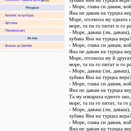
хубава Яна на турцка вера
- Море, глава си давам, во
Ресурси
Яна не давам на турцка ве
:.
Каталог за култура
Море, отсекоха му едната н
:.
Артзона
море, та па го питат и го р
:.
Писмена реч
- Море, даваш (ли, даваш),
хубава Яна на турцка вера
За нас
- Море, глава си давам, во
:.
Всичко за LiterNet
Яна не давам на турцка ве
Море, отсекоха му й другат
море, та па го питат и го р
- Море, даваш (ли, даваш),
хубава Яна на турцка вера
- Море, глава си давам, во
Яна не давам на турцка ве
Та му изкараха едното око,
море, та па го питат, та го 
- Море, даваш (ли, даваш),
хубава Яна на турцка вера
- Море, глава си давам, во
Яна не давам на турцка ве