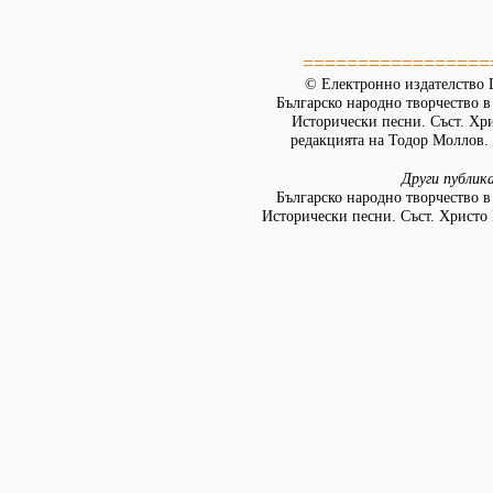
=================
© Електронно издателство L
Българско народно творчество в д
Исторически песни. Съст. Хр
редакцията на Тодор Моллов. 
Други публик
Българско народно творчество в д
Исторически песни. Съст. Христо 