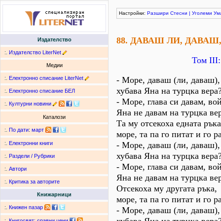
Настройки:
Разшири
Стесни
|
Уголеми
Ум
88. ДАВАШ ЛИ, ДАВАШ
Издателство
:.
Издателство LiterNet
Том ІІІ
Медии
:.
Електронно списание LiterNet
- Море, даваш (ли, даваш),
хубава Яна на турцка вера
:.
Електронно списание БЕЛ
- Море, глава си давам, во
:.
Културни новини
Яна не давам на турцка ве
Каталози
Та му отсекоха едната ръка
:.
По дати
:
март
море, та па го питат и го р
- Море, даваш (ли, даваш),
:.
Електронни книги
хубава Яна на турцка вера
:.
Раздели / Рубрики
- Море, глава си давам, во
:.
Автори
Яна не давам на турцка ве
:.
Критика за авторите
Отсекоха му другата ръка,
Книжарници
море, та па го питат и го р
:.
Книжен пазар
- Море, даваш (ли, даваш),
:.
Книгосвят: сравни цени