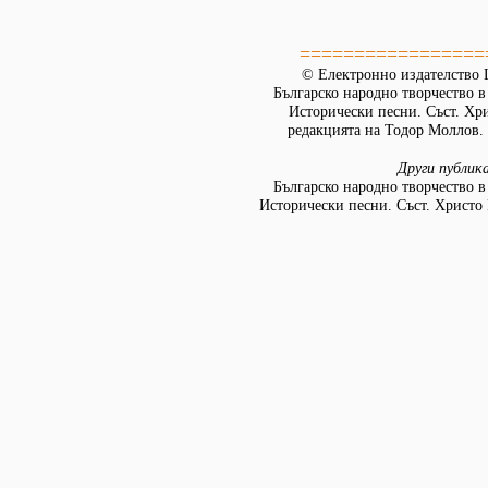
=================
© Електронно издателство L
Българско народно творчество в д
Исторически песни. Съст. Хр
редакцията на Тодор Моллов. 
Други публик
Българско народно творчество в д
Исторически песни. Съст. Христо 