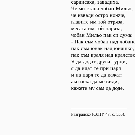
сардисаха, завадиха.
Че ми стана чобан Мильо,
че извади остро ножче,
главите им той отряза,
месата им той наряза,
чобан Мильо пак си дума:
- Пак съм чобан над чобанс
пак съм юнак над юнашко,
пак съм краля над кралство
Я да додат други турци,
я да идат те при царя
и на царя те да кажат:
ако иска да ме види,
кажете му сам да доде.
Разградско (СбНУ 47, с. 533).