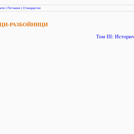
али
|
Потъмни
|
Стандартни
УРЦИ-РАЗБОЙНИЦИ
Том ІІІ: Истори