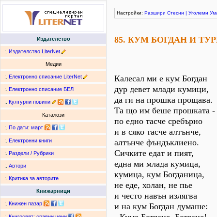
Настройки:
Разшири
Стесни
|
Уголеми
Ум
85. КУМ БОГДАН И Т
Издателство
:.
Издателство LiterNet
Медии
:.
Електронно списание LiterNet
Калесал ми е кум Богдан
дур девет млади кумици,
:.
Електронно списание БЕЛ
да ги на прошка прощава.
:.
Културни новини
Та що им беше прошката -
Каталози
по едно тасче сребърно
:.
По дати
:
март
и в сяко тасче алтънче,
алтънче фъндъклиено.
:.
Електронни книги
Сичките едат и пият,
:.
Раздели / Рубрики
една ми млада кумица,
:.
Автори
кумица, кум Богданица,
:.
Критика за авторите
не еде, холан, не пье
Книжарници
и често навън излягва
:.
Книжен пазар
и на кум Богдан думаше:
:.
Книгосвят: сравни цени