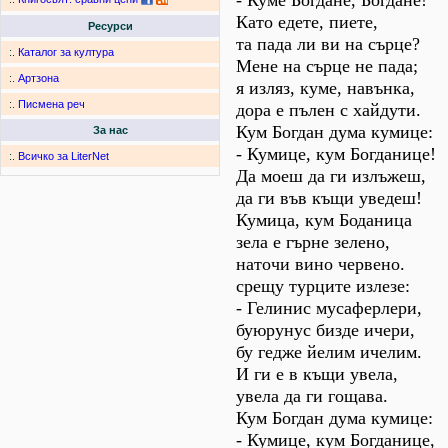
- Куме Богдане, Богдане!
Като едете, пиете,
Ресурси
та пада ли ви на сърце?
:.
Каталог за култура
Мене на сърце не пада;
:.
Артзона
я изляз, куме, навънка,
:.
Писмена реч
дора е пълен с хайдути.
Кум Богдан дума кумице:
За нас
- Кумице, кум Богданице!
:.
Всичко за LiterNet
Да моеш да ги излъжеш,
да ги във къщи уведеш!
Кумица, кум Боданица
зела е гърне зелено,
наточи вино червено.
срещу турците излезе:
- Гелинис мусаферлери,
буюрунус бизде ичери,
бу гедже йелим ичелим.
И ги е в къщи увела,
увела да ги гощава.
Кум Богдан дума кумице:
- Кумице, кум Богданице,