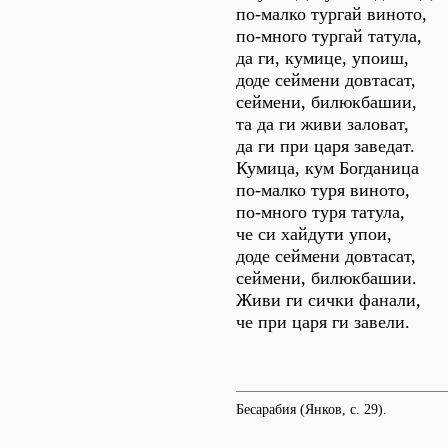
по-малко тургай виното,
по-много тургай татула,
да ги, кумице, упоиш,
доде сеймени довтасат,
сеймени, билюкбашии,
та да ги живи заловат,
да ги при царя заведат.
Кумица, кум Богданица
по-малко туря виното,
по-много туря татула,
че си хайдути упои,
доде сеймени довтасат,
сеймени, билюкбашии.
Живи ги сички фанали,
че при царя ги завели.
Бесарабия (Янков, с. 29).