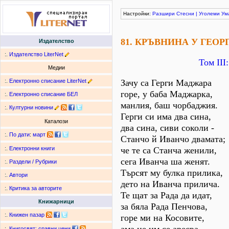
Настройки:
Разшири
Стесни
|
Уголеми
Ум
81. КРЪВНИНА У ГЕО
Издателство
:.
Издателство LiterNet
Том ІІІ
Медии
:.
Електронно списание LiterNet
Зачу са Герги Маджара
горе, у баба Маджарка,
:.
Електронно списание БЕЛ
манлия, баш чорбаджия.
:.
Културни новини
Герги си има два сина,
Каталози
два сина, сиви соколи -
:.
По дати
:
март
Станчо й Иванчо двамата;
че те са Станча женили,
:.
Електронни книги
сега Иванча ша женят.
:.
Раздели / Рубрики
Търсят му булка прилика,
:.
Автори
дето на Иванча прилича.
:.
Критика за авторите
Те щат за Рада да идат,
Книжарници
за бяла Рада Пенчова,
:.
Книжен пазар
горе ми на Косовите,
:.
Книгосвят: сравни цени