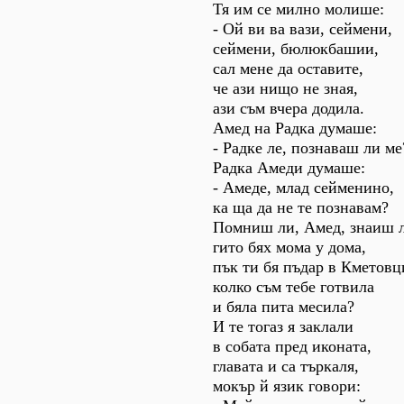
Тя им се милно молише:
- Ой ви ва вази, сеймени,
сеймени, бюлюкбашии,
сал мене да оставите,
че ази нищо не зная,
ази съм вчера додила.
Амед на Радка думаше:
- Радке ле, познаваш ли ме
Радка Амеди думаше:
- Амеде, млад сейменино,
ка ща да не те познавам?
Помниш ли, Амед, знаиш 
гито бях мома у дома,
пък ти бя пъдар в Кметовц
колко съм тебе готвила
и бяла пита месила?
И те тогаз я заклали
в собата пред иконата,
главата и са търкаля,
мокър й язик говори: