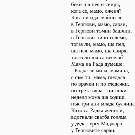
беки ша пея и свиря,
кога се, мамо, оженя?
Кога си ида, майно ле,
в Гергюви, мамо, сараи,
в Гергюви тъмни башчии,
в Гергюви ниви големи,
тогаз ли, мамо, ша пея,
ша пея, мамо, ша свиря,
тогаз ли ша са веселя?
Мама на Рада думаше:
- Радке ле мила, мамина,
я съм ти, мама, гледала
по врачки и по гледачки,
по трета вяра - циганки:
неделя мома ша ходиш,
пък три дни млада булчица
Като са Радка женили,
вдигнали сватба голяма
у дяда Гергя Маджара,
у Гергювите сараи,