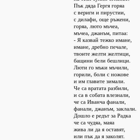
Пък дяда Гергя горяа
с вериги и пирустии,
с дилафи, още ръжени,
горяа, люто мъчеа,
мъчеа, джанъм, питаа:
- Я казвай тежко имане,
имане, дребно печале,
твоите желти желтици,
бащини бели бешлици.
Люти го мъки мъчили,
горили, боли с ножове
и им главите зимали.
Че са вратата разбили,
и са в собата влезнали,
че са Иванча фанали,
фанали, джанъм, заклали.
Дошло е редът за Радка
че са чудяа, маяа
жива ли да я оставят,
или пък да я заколят.