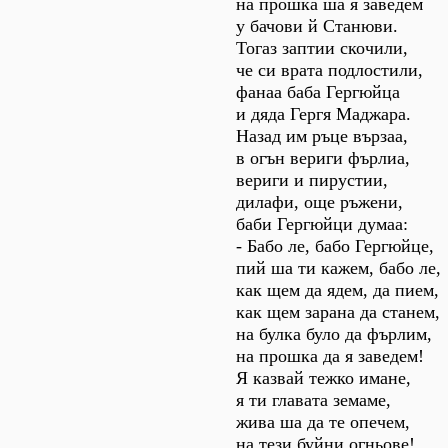
на прошка ша я заведем
у бачови й Станюви.
Тогаз заптии скочили,
че си врата подлостили,
фанаа баба Гергюйца
и дяда Гергя Маджара.
Назад им ръце вързаа,
в огън вериги фърлиа,
вериги и пирустии,
дилафи, още ръжени,
баби Гергюйци думаа:
- Бабо ле, бабо Гергюйце,
пий ша ти кажем, бабо ле,
как щем да ядем, да пием,
как щем зарана да станем,
на булка було да фърлим,
на прошка да я заведем!
Я казвай тежко имане,
я ти главата земаме,
жива ша да те опечем,
на тези буйни огньове!