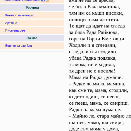
ама не им се аресва,
че била Рада мънинка,
Ресурси
тям им са къщи високи,
:.
Каталог за култура
полици няма да стига.
:.
Артзона
Те щат да идат на сгледа
:.
Писмена реч
за бяла Рада Райкюва,
горе на Горни Кметовци.
За нас
Ходили и я сгледали,
:.
Всичко за LiterNet
сгледали и я сгодили,
убава Радка подявка,
тя мома не е ходила,
тя дреи не е носила!
Мама на Радка думаше:
- Радке ле мила, мамина,
как сме те, мама, сгодили,
където одиш, се пееш,
се пееш, мама, се свириш.
Радка на мама думаше:
- Майно ле, стара майно ле
ша пея, мамо, ша свиря,
доде съм мома у дома,