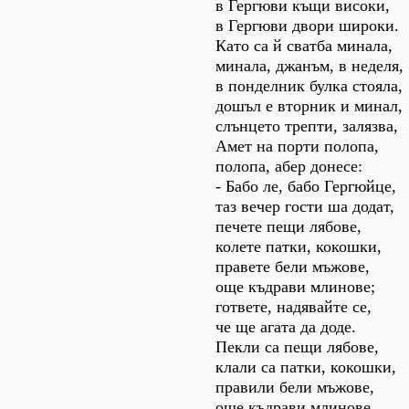
в Гергюви къщи високи,
в Гергюви двори широки.
Като са й сватба минала,
минала, джанъм, в неделя,
в понделник булка стояла,
дошъл е вторник и минал,
слънцето трепти, залязва,
Амет на порти полопа,
полопа, абер донесе:
- Бабо ле, бабо Гергюйце,
таз вечер гости ша додат,
печете пещи лябове,
колете патки, кокошки,
правете бели мъжове,
още къдрави млинове;
гответе, надявайте се,
че ще агата да доде.
Пекли са пещи лябове,
клали са патки, кокошки,
правили бели мъжове,
още къдрави млинове.