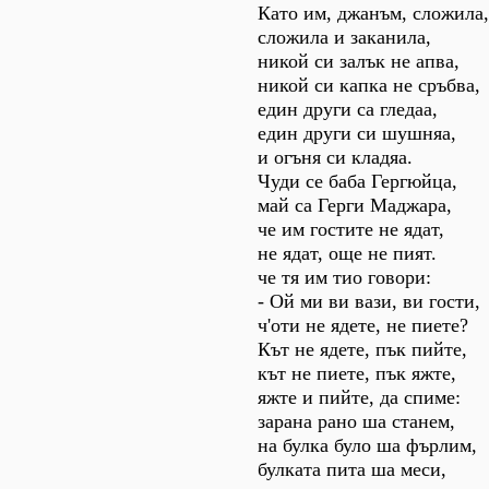
Като им, джанъм, сложила,
сложила и заканила,
никой си залък не апва,
никой си капка не сръбва,
един други са гледаа,
един други си шушняа,
и огъня си кладяа.
Чуди се баба Гергюйца,
май са Герги Маджара,
че им гостите не ядат,
не ядат, още не пият.
че тя им тио говори:
- Ой ми ви вази, ви гости,
ч'оти не ядете, не пиете?
Кът не ядете, пък пийте,
кът не пиете, пък яжте,
яжте и пийте, да спиме:
зарана рано ша станем,
на булка було ша фърлим,
булката пита ша меси,