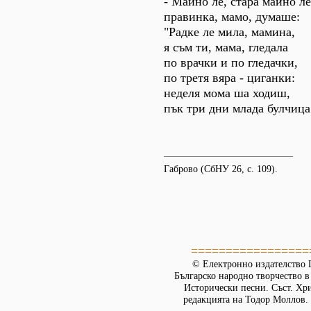
- Майно ле, стара майно ле
правинка, мамо, думаше:
"Радке ле мила, мамина,
я съм ти, мама, гледала
по врачки и по гледачки,
по третя вяра - циганки:
неделя мома ша ходиш,
пък три дни млада булчица
Габрово (СбНУ 26, с. 109).
=================
© Електронно издателство L
Българско народно творчество в д
Исторически песни. Съст. Хр
редакцията на Тодор Моллов. 