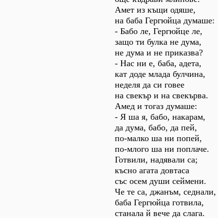
Амет из къщи одяше,
на баба Гергюйца думаше:
- Бабо ле, Гергюйце ле,
защо ти булка не дума,
не дума и не приказва?
- Нас ни е, баба, адета,
кат доде млада булчина,
неделя да си говее
на свекър и на свекърва.
Амед и тогаз думаше:
- Я ша я, бабо, накарам,
да дума, бабо, да пей,
по-малко ша ни попей,
по-млого ша ни поплаче.
Готвили, надявали са;
късно агата довтаса
със осем души сеймени.
Че те са, джанъм, седнали,
баба Гергюйца готвила,
станала й вече да слага.