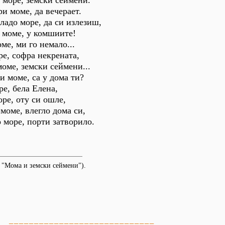
о море, земски сеймени.
и моме, да вечерает.
ладо море, да си излезиш,
 моме, у комшиите!
ме, ми го немало...
ре, софра некрената,
моме, земски сеймени...
и моме, са у дома ти?
ре, бела Елена,
оре, оту си ошле,
 моме, влегло дома си,
 море, порти затворило.
 "Мома и земски сеймени").
=============================