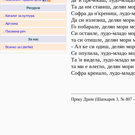
да 'и пречекаш, лудо-млад
Та да им ставиш, делян мор
Ресурси
Софра да н'крениш, лудо-м
:.
Каталог за култура
Да си излезиш, делян мори
:.
Артзона
Го побарале, делян мори мо
:.
Писмена реч
Си остаиле, лудо-младо мо
та си отишле, делян мори 
За нас
- Ал ке си одиш, делян мор
:.
Всичко за LiterNet
Се опулила, лудо-младо мо
Та 'и видела, лудо-младо м
та ми е влегло, делян мори
Софра кренало, лудо-младо
Преку Дрим (Шапкарев 3, № 807 -