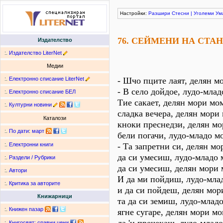
Настройки:
Разшири
Стесни
|
Уголеми
Ум
76. СЕЙМЕНИ НА СТАН
Издателство
:.
Издателство LiterNet
Медии
:.
Електронно списание LiterNet
- Шчо пците лаят, делян м
- В село дойдое, лудо-млад
:.
Електронно списание БЕЛ
Тие сакает, делян мори мом
:.
Културни новини
сладка вечера, делян мори
Каталози
кноки преснедзи, делян мо
:.
По дати
:
март
бели погачи, лудо-младо мо
- Та запретни си, делян мо
:.
Електронни книги
да си умесиш, лудо-младо 
:.
Раздели / Рубрики
да си умесиш, делян мори 
:.
Автори
И да ми пойдиш, лудо-млад
:.
Критика за авторите
и да си пойдеш, делян мор
Книжарници
та да си земиш, лудо-младо
:.
Книжен пазар
ягне сугаре, делян мори мо
:.
Книгосвят: сравни цени