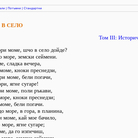
али
|
Потъмни
|
Стандартни
 В СЕЛО
Том ІІІ: Истори
ори моме, шчо в село дойде?
о море, земски сеймени.
е, сладка вечера,
 моме, кноки преснедзи,
ри моме, бели погачи,
ри, ягне сугаре!
ри моме, поли ръкави,
море, кноки преснедзи;
моме, бели погачи.
о море, в гора, в планина,
и моме, кай мое бачило,
 море, ягне сугаре;
ме, да го изпечиш,