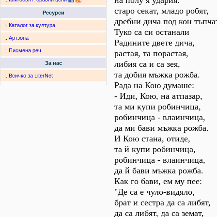
на полу я удария:
старо секат, младо робят,
Ресурси
дребни дича под кон тъпчат
:.
Каталог за култура
Туко са си останали
:.
Артзона
Радините двете дича,
:.
Писмена реч
растая, та порастая,
либия са и са зея,
За нас
та добия мъжка рожба.
:.
Всичко за LiterNet
Рада на Кою думаше:
- Иди, Кою, на атпазар,
та ми купи робинчица,
робинчица - влаинчица,
да ми бави мъжка рожба.
И Кою стана, отиде,
та й купи робинчица,
робинчица - влаинчица,
да й бави мъжка рожба.
Как го бави, ем му пее:
"Де са е чуло-видяло,
брат и сестра да са либят,
да са либят, да са земат,