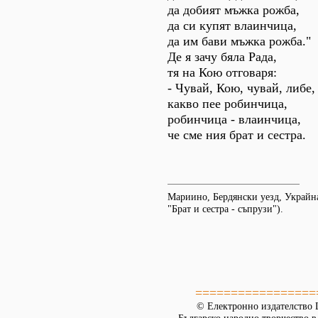
да добият мъжка рожба,
да си купят влаинчица,
да им бави мъжка рожба."
Де я зачу бяла Рада,
тя на Кою отговаря:
- Чувай, Кою, чувай, либе,
какво пее робинчица,
робинчица - влаинчица,
че сме ния брат и сестра.
Мариино, Бердянски уезд, Украйн
"Брат и сестра - съпрузи").
=================
© Електронно издателство L