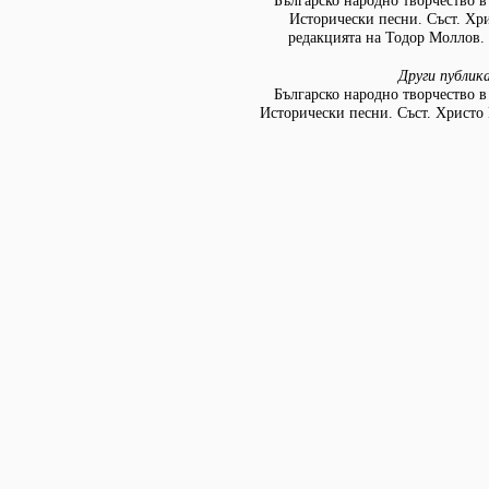
Българско народно творчество в д
Исторически песни. Съст. Хр
редакцията на Тодор Моллов. 
Други публик
Българско народно творчество в д
Исторически песни. Съст. Христо 