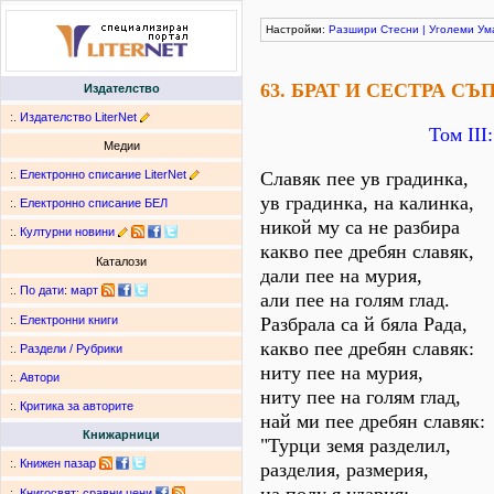
Настройки:
Разшири
Стесни
|
Уголеми
Ум
63. БРАТ И СЕСТРА СЪ
Издателство
:.
Издателство LiterNet
Том ІІІ
Медии
:.
Електронно списание LiterNet
Славяк пее ув градинка,
ув градинка, на калинка,
:.
Електронно списание БЕЛ
никой му са не разбира
:.
Културни новини
какво пее дребян славяк,
Каталози
дали пее на мурия,
:.
По дати
:
март
али пее на голям глад.
Разбрала са й бяла Рада,
:.
Електронни книги
какво пее дребян славяк:
:.
Раздели / Рубрики
ниту пее на мурия,
:.
Автори
ниту пее на голям глад,
:.
Критика за авторите
най ми пее дребян славяк:
Книжарници
"Турци земя разделил,
:.
Книжен пазар
разделия, размерия,
:.
Книгосвят: сравни цени