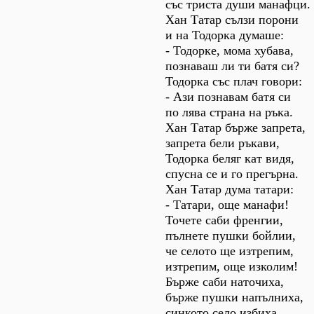
със триста души манафци.
Хан Татар сълзи порони
и на Тодорка думаше:
- Тодорке, мома хубава,
познаваш ли ти батя си?
Тодорка със плач говори:
- Ази познавам батя си
по лява страна на ръка.
Хан Татар бърже запрета,
запрета бели ръкави,
Тодорка беляг кат видя,
спусна се и го прегърна.
Хан Татар дума татари:
- Татари, още манафи!
Точете саби френгии,
пълнете пушки бойлии,
че селото ще изтрепим,
изтрепим, още изколим!
Бърже саби наточиха,
бърже пушки напълниха,
синкото село избиха,