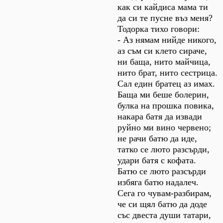
как си кайдиса мама ти
да си те пусне въз меня?
Тодорка тихо говори:
- Аз нямам нийде никого,
аз съм си клето сираче,
ни баща, нито майчица,
нито брат, нито сестрица.
Сал един братец аз имах.
Баща ми беше болерин,
булка на прошка повика,
накара батя да извади
руйно ми вино червено;
не рачи батю да иде,
татко се люто разсърди,
удари батя с кофата.
Батю се люто разсърди
избяга батю надалеч.
Сега го чувам-разбирам,
че си щял батю да доде
със двеста души татари,