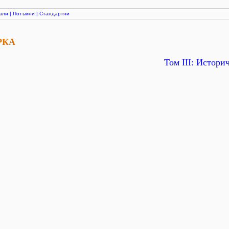
али
|
Потъмни
|
Стандартни
РКА
Том ІІІ: Истори