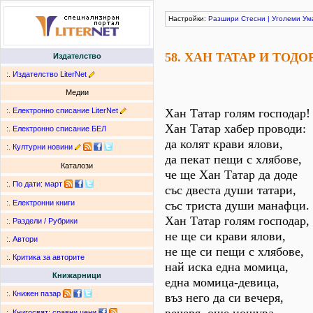
Настройки:
Разшири
Стесни
|
Уголеми
Ум
58. ХАН ТАТАР И ТОДО
Издателство
:.
Издателство LiterNet
Медии
:.
Електронно списание LiterNet
Хан Татар голям господар!
Хан Татар хабер проводи:
:.
Електронно списание БЕЛ
да колят крави ялови,
:.
Културни новини
да пекат пещи с хлябове,
Каталози
че ще Хан Татар да доде
:.
По дати
:
март
със двеста души татари,
със триста души манафци.
:.
Електронни книги
Хан Татар голям господар,
:.
Раздели / Рубрики
не ще си крави ялови,
:.
Автори
не ще си пещи с хлябове,
:.
Критика за авторите
най иска една момица,
Книжарници
една момица-девица,
:.
Книжен пазар
въз него да си вечеря,
:.
Книгосвят: сравни цени