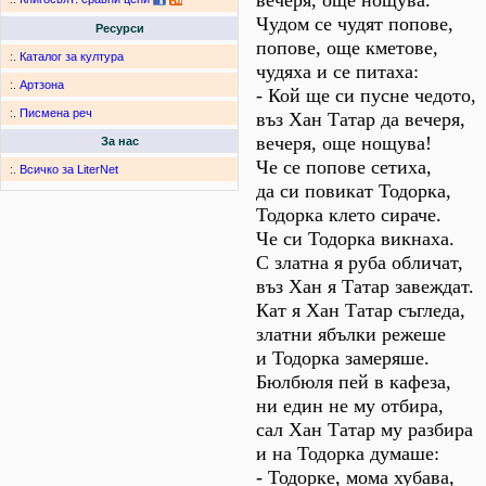
вечеря, още нощува.
Чудом се чудят попове,
Ресурси
попове, още кметове,
:.
Каталог за култура
чудяха и се питаха:
:.
Артзона
- Кой ще си пусне чедото,
:.
Писмена реч
въз Хан Татар да вечеря,
вечеря, още нощува!
За нас
Че се попове сетиха,
:.
Всичко за LiterNet
да си повикат Тодорка,
Тодорка клето сираче.
Че си Тодорка викнаха.
С златна я руба обличат,
въз Хан я Татар завеждат.
Кат я Хан Татар съгледа,
златни ябълки режеше
и Тодорка замеряше.
Бюлбюля пей в кафеза,
ни един не му отбира,
сал Хан Татар му разбира
и на Тодорка думаше:
- Тодорке, мома хубава,