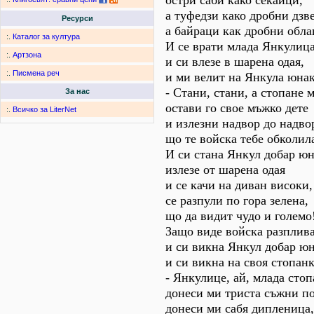
остри саби како секаици,
а туфедзи како дробни дзв
Ресурси
а байраци как дробни обла
:.
Каталог за култура
И се врати млада Янкулица
:.
Артзона
и си влезе в шарена одая,
:.
Писмена реч
и ми велит на Янкула юнак
- Стани, стани, а стопане 
За нас
остави го свое мъжко дете
:.
Всичко за LiterNet
и излезни надвор до надво
що те войска тебе обколил
И си стана Янкул добар юн
излезе от шарена одая
и се качи на диван високи,
се разпули по гора зелена,
що да видит чудо и големо
Защо виде войска разплива
и си викна Янкул добар юн
и си викна на своя стопанк
- Янкулице, ай, млада стоп
донеси ми триста съжни по
донеси ми сабя дипленица,