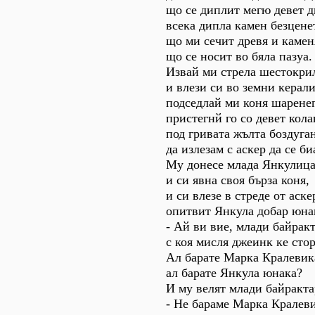
що се диплит мегю девет д
всека дипла камен безцене
що ми сечит древя и камен
що се носит во бяла пазуа.
Извай ми стрела шестокри
и влези си во земни керали
подседлай ми коня шаренег
пристегнй го со девет кола
под гривата жълта боздуган
да излезам с аскер да се би
Му донесе млада Янкулиц
и си явна своя бърза коня,
и си влезе в стреде от аске
опитвит Янкула добар юна
- Ай ви вие, млади байрак
с коя мисля джеинк ке сто
Ал барате Марка Кралевик
ал барате Янкула юнака?
И му велят млади байракта
- Не бараме Марка Кралеви