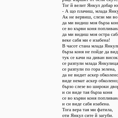
Тог й велит Янкул добар ю
- А що плачиш, млада Янк
Ак не вервиш, слези ми во
да ми видиш моя бърза кон
се во кърви коня попливан
да ми видиш моя остра саб
веке сабя ми е изабена!
В часот стана млада Янкул
бърза коня не пойде да вид
тук се качи на диван висок
се разпули млада Янкулица
се разпули по гора зелена,
да не видит аскер обколено
виде немат аскер обколено
бързо слезе во широки дво
и си виде тая бърза коня
се во кърви коня попливан
и си виде сабя изабена.
Тога вера тая ми фатила,
оти Янкул сите й загуби.