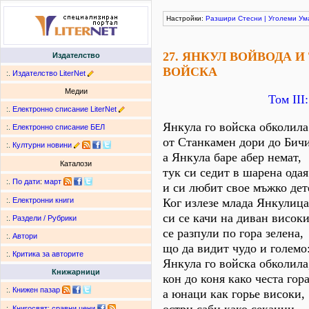
Настройки:
Разшири
Стесни
|
Уголеми
Ум
27. ЯНКУЛ ВОЙВОДА И
Издателство
ВОЙСКА
:.
Издателство LiterNet
Медии
Том ІІІ
:.
Електронно списание LiterNet
Янкула го войска обколила
:.
Електронно списание БЕЛ
от Станкамен дори до Бич
:.
Културни новини
а Янкула баре абер немат,
Каталози
тук си седит в шарена одая
:.
По дати
:
март
и си любит свое мъжко дет
Ког излезе млада Янкулица
:.
Електронни книги
си се качи на диван високи
:.
Раздели / Рубрики
се разпули по гора зелена,
:.
Автори
що да видит чудо и големо
:.
Критика за авторите
Янкула го войска обколила
Книжарници
кон до коня како честа гора
:.
Книжен пазар
а юнаци как горье високи,
:.
Книгосвят: сравни цени