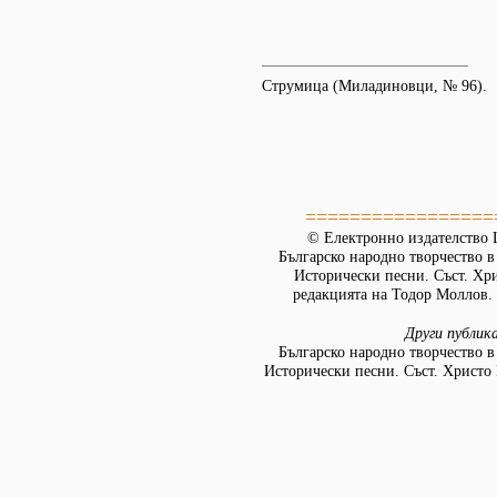
Струмица (Миладиновци, № 96).
=================
© Електронно издателство L
Българско народно творчество в д
Исторически песни. Съст. Хр
редакцията на Тодор Моллов. 
Други публик
Българско народно творчество в д
Исторически песни. Съст. Христо 