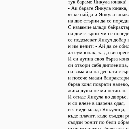
тук бараме Янкула юнака!
- Ак барате Янкула юнака,
яз ке найда и Янкула юнак
на две стърни да се пореди
С измамие млади байракта
на две стърни ми се пореди
се подсмеват Янкул добар
и им велит: - Ай да се оби
ал сум юнак, за да ви прес
И си дупна своя бърза коня
си отвори сабя дипленица,
си замавна на десната стър
и посече млади баирактари
бърза коня поврати налево
жива душа не ми остаило.
И отиде Янкула во дворье,
и си влезе в шарена одая,
и я виде млада Янкулица,
къде плачит, къде сълдзи р
сълдзи ронит по бели обра
ръце кършит от бели скуте