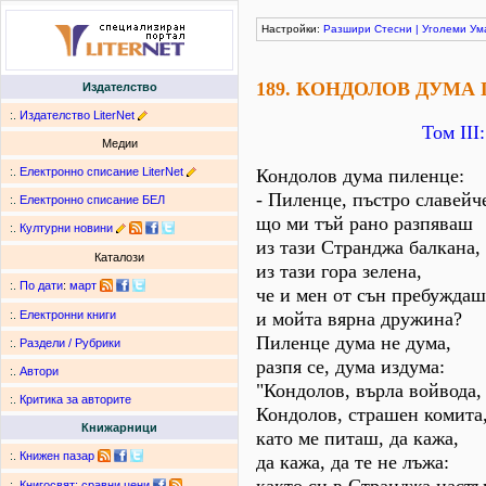
Настройки:
Разшири
Стесни
|
Уголеми
Ум
189. КОНДОЛОВ ДУМА
Издателство
:.
Издателство LiterNet
Том ІІІ
Медии
:.
Електронно списание LiterNet
Кондолов дума пиленце:
- Пиленце, пъстро славейч
:.
Електронно списание БЕЛ
що ми тъй рано разпяваш
:.
Културни новини
из тази Странджа балкана,
Каталози
из тази гора зелена,
:.
По дати
:
март
че и мен от сън пребуждаш
и мойта вярна дружина?
:.
Електронни книги
Пиленце дума не дума,
:.
Раздели / Рубрики
разпя се, дума издума:
:.
Автори
"Кондолов, върла войвода,
:.
Критика за авторите
Кондолов, страшен комита
Книжарници
като ме питаш, да кажа,
:.
Книжен пазар
да кажа, да те не лъжа:
:.
Книгосвят: сравни цени