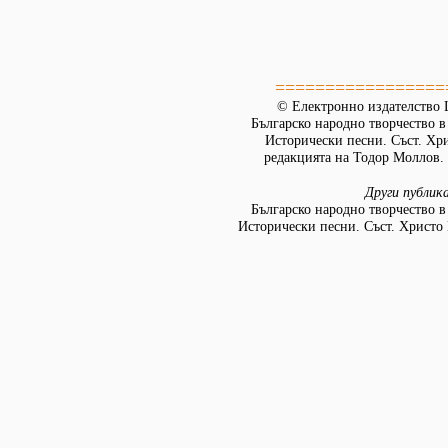
=================
© Електронно издателство L
Българско народно творчество в д
Исторически песни. Съст. Хр
редакцията на Тодор Моллов. 
Други публик
Българско народно творчество в д
Исторически песни. Съст. Христо 