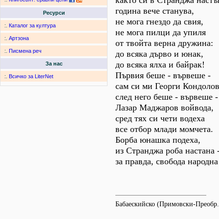
както си в Странджа настъ
година вече станува,
Ресурси
не мога гнездо да свия,
:.
Каталог за култура
не мога пилци да упиля
:.
Артзона
от твойта верна дружина:
:.
Писмена реч
до всяка дърво и юнак,
до всяка ялха и байрак!
За нас
Първия беше - вървеше -
:.
Всичко за LiterNet
сам си ми Георги Кондолов
след него беше - вървеше -
Лазар Маджаров войвода,
сред тях си чети водеха
все отбор млади момчета.
Борба юнашка подеха,
из Странджа роба настана 
за правда, свобода народна
Бабаескийско (Примовски-Преобр.,