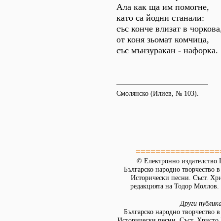
Ала как ща им помогне,
като са йодни станали:
със конче влизат в чоркова
от коня зьомат комчица,
със мънзуракан - нафорка.
Смолянско (Илиев, № 103).
=================
© Електронно издателство L
Българско народно творчество в д
Исторически песни. Съст. Хр
редакцията на Тодор Моллов. 
Други публик
Българско народно творчество в д
Исторически песни. Съст. Христо 