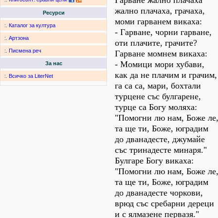
Гарване жално плачаха
жално плачаха, грачаха,
Ресурси
моми гарванем викаха:
:.
Каталог за култура
- Гарване, чорни гарване,
:.
Артзона
оти плачите, грачите?
:.
Писмена реч
Гарване момнем викаха:
- Момици мори хубави,
За нас
как да не плачим и грачим,
:.
Всичко за LiterNet
га са са, мари, бохтали
турцене със булгарене,
турце са Богу моляха:
"Помогни лю нам, Боже ле
та ще ти, Боже, юградим
до дванадесте, джумайе
със тринадесте минаря."
Булгаре Богу викаха:
"Помогни лю нам, Боже ле
та ще ти, Боже, юградим
до дванадесте чоркови,
врюд със сребарни дереци
и с ялмазене первазя."