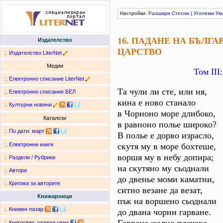
Настройки:
Разшири
Стесни
|
Уголеми
Ум
16. ПАДАНЕ НА БЪЛГ
Издателство
ЦАРСТВО
:.
Издателство LiterNet
Медии
Том ІІІ
:.
Електронно списание LiterNet
Та чули ли сте, или ня,
:.
Електронно списание БЕЛ
кина е ново станало
:.
Културни новини
в Чорноно море длибоко,
Каталози
в равноно полье широко?
:.
По дати
:
март
В полье е дорво израсло,
скутя му в море бохтеше,
:.
Електронни книги
воршя му в небу допира;
:.
Раздели / Рубрики
на скутяно му сьоднали
:.
Автори
до двенье моми каматни,
:.
Критика за авторите
ситно везане да везат,
Книжарници
пък на воршено сьоднали
:.
Книжен пазар
до двана чорни гарване.
:.
Книгосвят: сравни цени