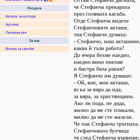
Оттам Стефанча дигнаха,
че Стефанча прекараха
Ресурси
през голямата касъба.
:.
Каталог за култура
Отде Стефанча видехе
:.
Артзона
Стефанчовите акташе,
:.
Писмена реч
тия Стефанчо думаха:
- Стефанчо, наш акташине
За нас
каква й тъзи работа?
:.
Всичко за LiterNet
До вчера бехме наедно,
наедно вино пиехме
и бистра бяла ракия?
Я Стефанчо им думаше:
- Ой, вие, мои акташи,
яз ка за вяра да ида,
за вяра, за христянщина.
Ако ли пода, не дода,
жално да ме сте плакали,
милно да ме сте жалели.
Че пак Стефанча тръгнаха.
Стефанчовата булчица
тя след Стефанча вървеше,