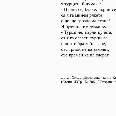
я турците й думаха:
- Върни се, булке, върни се
ся я га минем ряката,
още ще грозно да стане!
Я булчица им думаше:
- Турци ле, върли кучета,
ся я га слезат, турци ле,
нашите братя българе,
със трион ке ва заколят,
със кремен ке ва одерат.
Доган Хисар, Дедеагачко, зап. в К
(Стоин-ИЗТр., № 206 - "Стефане, 
=================