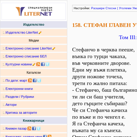
Настройки:
Разшири
Стесни
|
Уголеми
Ум
158. СТЕФАН ГЛАВЕН 
Издателство
:.
Издателство LiterNet
Том ІІІ
Медии
:.
Електронно списание LiterNet
Стефанчо в черква пееше,
вънка го турци чакаха,
:.
Електронно списание БЕЛ
във черковните дворове.
:.
Културни новини
Едни му въжя плетяха,
Каталози
други ножове точеха,
:.
По дати
:
март
трети го жално питаха:
- Стефанчо, баш българино
:.
Електронни книги
ти ли си баш учителя,
:.
Раздели / Рубрики
дето гърците събираш?
:.
Автори
Че си Стефанча качиха
:.
Критика за авторите
по въже и по ченгел е.
Книжарници
Я га Стефанча качеха,
:.
Книжен пазар
въжата му са кънеха.
:.
Книгосвят: сравни цени