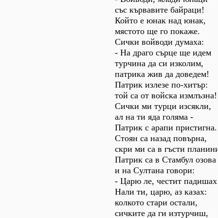
със кървавите байраци!
Който е юнак над юнак,
мястото ще го покаже.
Сички войводи думаха:
- На драго сърце ще идем
турчина да си изколим,
патрика жив да доведем!
Патрик излезе по-хитър:
той са от войска измлъзна!
Сички ми турци изсякли,
ал на ти яда голяма -
Патрик с арапи пристигна.
Стоян са назад повърна,
скри ми са в гъсти планин
Патрик са в Стамбул озова
и на Султана говори:
- Царю ле, честит падишах
Нали ти, царю, аз казах:
колкото стари остали,
сичките да ги изтурчиш,