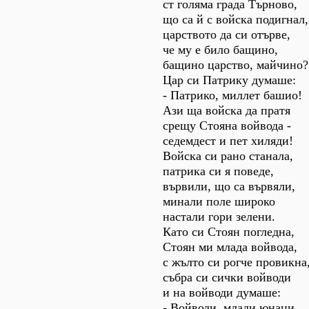
ст голяма града Търново,
що са й с войска подигнал,
царството да си отърве,
че му е било бащино,
бащино царство, майчино?
Цар си Патрику думаше:
- Патрико, миллет башио!
Ази ща войска да пратя
срещу Стояна войвода -
седемдест и пет хиляди!
Войска си рано станала,
патрика си я поведе,
вървили, що са вървяли,
минали поле широко
настали гори зелени.
Като си Стоян погледна,
Стоян ми млада войвода,
с жълто си рогче провикна
събра си сички войводи
и на войводи думаше:
- Войводи, млади юнаци