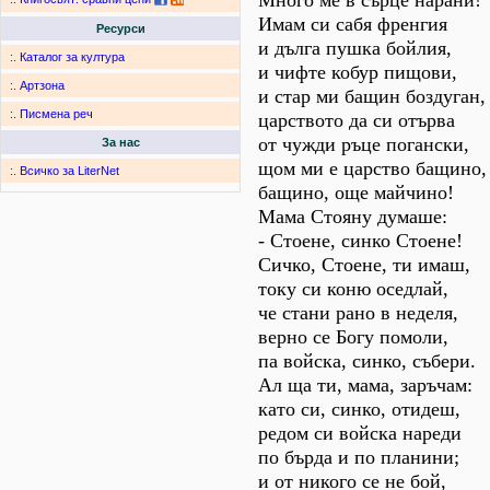
Много ме в сърце нарани!
Имам си сабя френгия
Ресурси
и дълга пушка бойлия,
:.
Каталог за култура
и чифте кобур пищови,
:.
Артзона
и стар ми бащин боздуган,
:.
Писмена реч
царството да си отърва
от чужди ръце погански,
За нас
щом ми е царство бащино, 
:.
Всичко за LiterNet
бащино, още майчино!
Мама Стояну думаше:
- Стоене, синко Стоене!
Сичко, Стоене, ти имаш,
току си коню оседлай,
че стани рано в неделя,
верно се Богу помоли,
па войска, синко, събери.
Ал ща ти, мама, заръчам:
като си, синко, отидеш,
редом си войска нареди
по бърда и по планини;
и от никого се не бой,