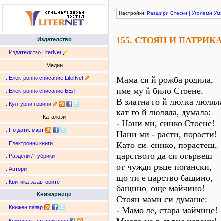
Настройки:
Разшири
Стесни
|
Уголеми
Ум
155. СТОЯН И ПАТРИК
Издателство
:.
Издателство LiterNet
Медии
:.
Електронно списание LiterNet
Мама си й рожба родила,
име му й било Стоене.
:.
Електронно списание БЕЛ
В златна го й люлка люлял
:.
Културни новини
кат го й люляла, думала:
Каталози
- Нани ми, синко Стоене!
:.
По дати
:
март
Нани ми - расти, порасти!
Като си, синко, порастеш,
:.
Електронни книги
царството да си отървеш
:.
Раздели / Рубрики
от чужди ръце погански,
:.
Автори
що ти е царство бащино,
:.
Критика за авторите
бащино, още майчино!
Книжарници
Стоян мами си думаше:
:.
Книжен пазар
- Мамо ле, стара майчице!
:.
Книгосвят: сравни цени