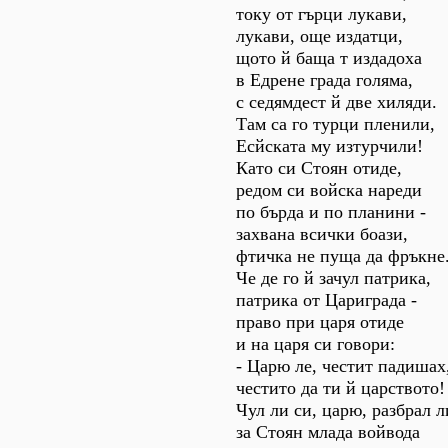
току от гърци лукави,
лукави, още издатци,
щото й баща т издадоха
в Едрене града голяма,
с седямдест й две хиляди.
Там са го турци пленили,
Есйската му изтурчили!
Като си Стоян отиде,
редом си войска нареди
по бърда и по планини -
захвана всички боази,
фтичка не пуща да фръкне
Че де го й зачул патрика,
патрика от Цариграда -
право при царя отиде
и на царя си говори:
- Царю ле, честит падишах
честито да ти й царството!
Чул ли си, царю, разбрал л
за Стоян млада войвода