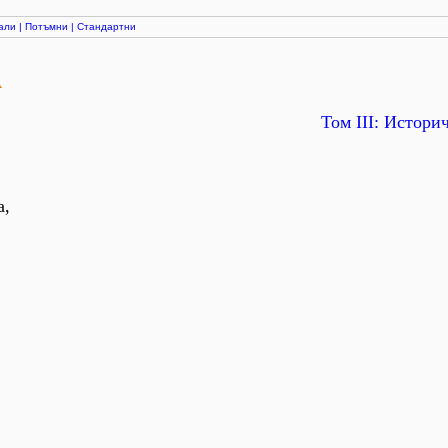
али
|
Потъмни
|
Стандартни
А
Том ІІІ: Истори
а,