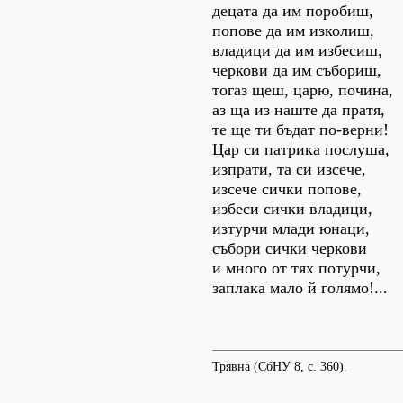
децата да им поробиш,
попове да им изколиш,
владици да им избесиш,
черкови да им събориш,
тогаз щеш, царю, почина,
аз ща из наште да пратя,
те ще ти бъдат по-верни!
Цар си патрика послуша,
изпрати, та си изсече,
изсече сички попове,
избеси сички владици,
изтурчи млади юнаци,
събори сички черкови
и много от тях потурчи,
заплака мало й голямо!...
Трявна (СбНУ 8, с. 360).