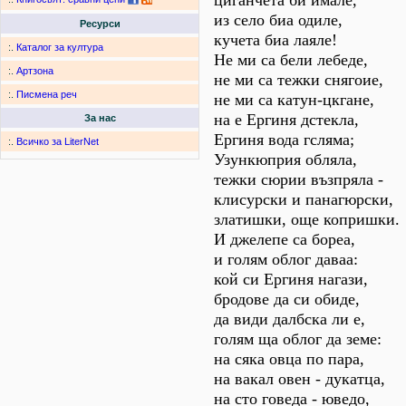
циганчета би имале,
из село биа одиле,
Ресурси
кучета биа лаяле!
:.
Каталог за култура
Не ми са бели лебеде,
:.
Артзона
не ми са тежки снягоие,
:.
Писмена реч
не ми са катун-цкгане,
на е Ергиня дстекла,
За нас
Ергиня вода гсляма;
:.
Всичко за LiterNet
Узункюприя обляла,
тежки сюрии възпряла -
клисурски и панагюрски,
златишки, още копришки.
И джелепе са бореа,
и голям облог даваа:
кой си Ергиня нагази,
бродове да си обиде,
да види далбска ли е,
голям ща облог да земе:
на сяка овца по пара,
на вакал овен - дукатца,
на сто говеда - юведо,