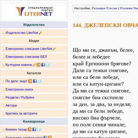
Настройки:
Разшири
Стесни
|
Уголеми
Ум
144. ДЖЕЛЕПСКИ ОВЧ
Издателство
:.
Издателство LiterNet
Медии
:.
Електронно списание LiterNet
Що ми се, джанъм, белее,
белее и лебедее
:.
Електронно списание БЕЛ
край Ергинини брягове?
:.
Културни новини
Дали са тежки снягове,
Каталози
или са бели лебеде,
:.
По дати
:
март
или са катун-цигане?
Да ми са тежки снягове,
:.
Електронни книги
снягсве биа скспнеле
:.
Раздели / Рубрики
за ден, за два, за неделя;
:.
Автори
да ми са бели лебеде,
:.
Критика за авторите
високо биа фърчеле,
Книжарници
по поле сенкя чинале;
:.
Книжен пазар
да ми са катун цигане,
:.
Книгосвят: сравни цени