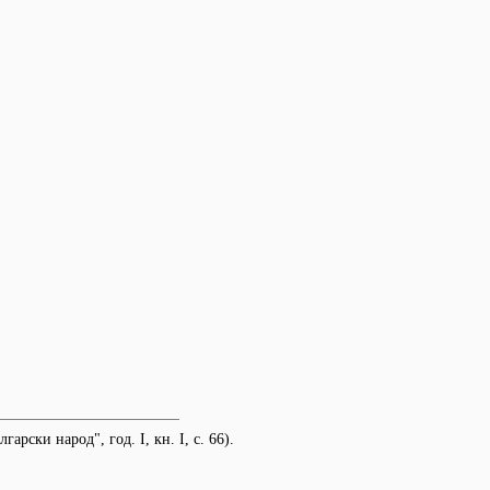
рски народ", год. І, кн. І, с. 66).