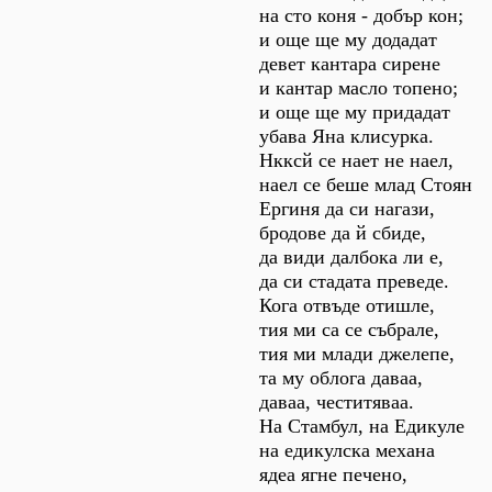
на сто коня - добър кон;
и още ще му додадат
девет кантара сирене
и кантар масло топено;
и още ще му придадат
убава Яна клисурка.
Нкксй се нает не наел,
наел се беше млад Стоян
Ергиня да си нагази,
бродове да й сбиде,
да види далбока ли е,
да си стадата преведе.
Кога отвъде отишле,
тия ми са се събрале,
тия ми млади джелепе,
та му облога даваа,
даваа, честитяваа.
На Стамбул, на Едикуле
на едикулска механа
ядеа ягне печено,