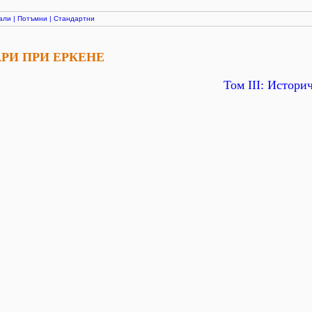
али
|
Потъмни
|
Стандартни
АРИ ПРИ ЕРКЕНЕ
Том ІІІ: Истори