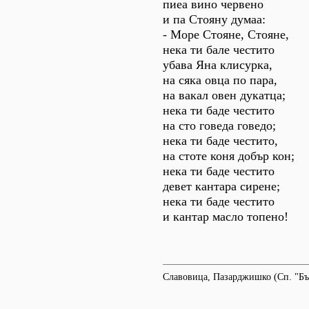
пиеа вино червено
и па Стояну думаа:
- Море Стояне, Стояне,
нека ти бале честито
убава Яна клисурка,
на сяка овца по пара,
на вакал овен дукатца;
нека ти баде честито
на сто говеда говедо;
нека ти баде честито,
на стоте коня добър кон;
нека ти баде честито
девет кантара сирене;
нека ти баде честито
и кантар масло топено!
Славовица, Пазарджишко (Сп. "Бълга