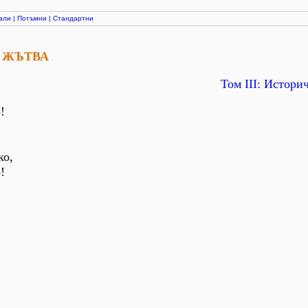
али
|
Потъмни
|
Стандартни
А ЖЪТВА
Том ІІІ: Истори
!
ко,
!