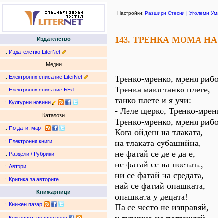
Настройки:
Разшири
Стесни
|
Уголеми
Ум
143. ТРЕНКА МОМА Н
Издателство
:.
Издателство LiterNet
Медии
:.
Електронно списание LiterNet
Тренко-мренко, мреня рибо
Тренка макя танко плете,
:.
Електронно списание БЕЛ
танко плете и я учи:
:.
Културни новини
- Леле щерко, Тренко-мрен
Каталози
Тренко-мренко, мреня рибо
:.
По дати
:
март
Кога ойдеш на тлаката,
на тлаката субашийна,
:.
Електронни книги
не фатай се де е да е,
:.
Раздели / Рубрики
не фатай се на поетата,
:.
Автори
ни се фатай на средата,
:.
Критика за авторите
най се фатий опашката,
Книжарници
опашката у децата!
:.
Книжен пазар
Па се често не изправяй,
:.
Книгосвят: сравни цени