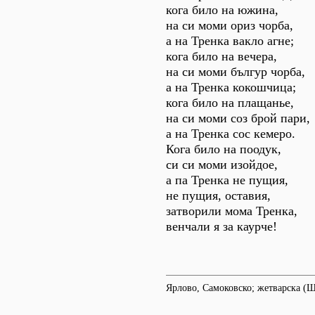
кога било на южина,
на си моми ориз чорба,
а на Тренка вакло агне;
кога било на вечера,
на си моми бългур чорба,
а на Тренка кокошчица;
кога било на плащанье,
на си моми соз брой пари,
а на Тренка сос кемеро.
Кога било на поодук,
си си моми изойдое,
а па Тренка не пущия,
не пущия, оставия,
затворили мома Тренка,
венчали я за каурче!
Ярлово, Самоковско; жетварска (Ш