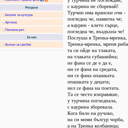
у турчина не поглеждай,
с каурина не сборевай!
Ресурси
Турчин има врански очи -
:.
Каталог за култура
погледна че, намигна че;
:.
Артзона
а каурин - клето сърце,
:.
Писмена реч
погледна че, въздъхна че!
Послуша я Тренка-мренка,
За нас
Тренка-мренка, мреня риба
:.
Всичко за LiterNet
та си ойде на тлаката,
на тлаката субашийна;
не фана се де е да е,
ни се фана на средата,
ни се фана опашката.
опашката у децата;
нел се фана на поетата.
Та се често изправяше,
у турчина погледнала,
с каурина зборевала.
Кога било на ручоко,
на си моми бългур чорба,
а на Тренка колбаница;