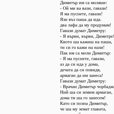
Димитър им са моляше:
- Ой ми ва вази, гавази!
Я ма пуснете, гавази!
Язи въз паша да ида.
два лафа да му продумам!
Гавази думат Димитру:
- Я върви, върви, Димитре
Квото ша кажиш на паша,
ти си го кажи на нази!
Пак им са моли Димитър:
- Я ма пуснете, гавази,
аз да си ида у дома,
дечата да си повидя,
армаган да им занеса!
Гавази думат Димитру:
- Врачан Димитър чорбадж
Ний ша си земим армаган,
дома ти ша го занесем!
Като си позна Димитър,
че ша му земат главата,