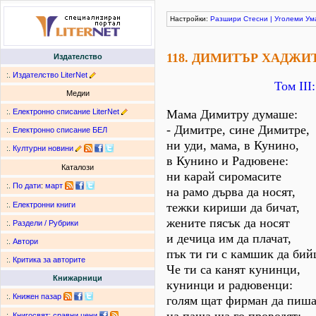
Настройки:
Разшири
Стесни
|
Уголеми
Ум
118. ДИМИТЪР ХАДЖ
Издателство
:.
Издателство LiterNet
Том ІІІ
Медии
:.
Електронно списание LiterNet
Мама Димитру думаше:
- Димитре, сине Димитре,
:.
Електронно списание БЕЛ
ни уди, мама, в Кунино,
:.
Културни новини
в Кунино и Радювене:
Каталози
ни карай сиромасите
:.
По дати
:
март
на рамо дърва да носят,
тежки кириши да бичат,
:.
Електронни книги
жените пясък да носят
:.
Раздели / Рубрики
и дечица им да плачат,
:.
Автори
пък ти ги с камшик да бий
:.
Критика за авторите
Че ти са канят кунинци,
Книжарници
кунинци и радювенци:
:.
Книжен пазар
голям щат фирман да пиша
:.
Книгосвят: сравни цени