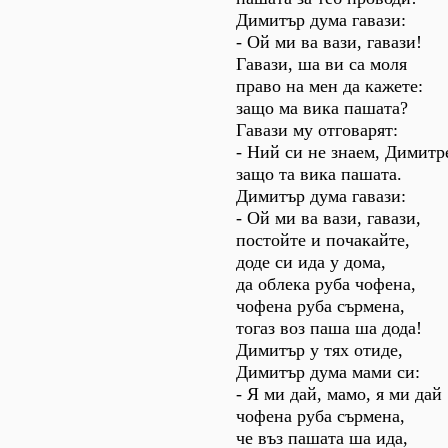
Димитър дума гавази:
- Ой ми ва вази, гавази!
Гавази, ша ви са моля
право на мен да кажете:
защо ма вика пашата?
Гавази му отговарят:
- Ний си не знаем, Димитр
защо та вика пашата.
Димитър дума гавази:
- Ой ми ва вази, гавази,
постойте и почакайте,
доде си ида у дома,
да облека руба чофена,
чофена руба сърмена,
тогаз воз паша ша дода!
Димитър у тях отиде,
Димитър дума мами си:
- Я ми дай, мамо, я ми дай
чофена руба сърмена,
че въз пашата ша ида,