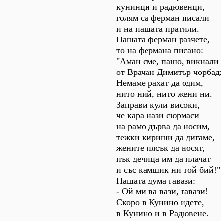
кунинци и радювенци,
голям са ферман писали
и на пашата пратили.
Пашата ферман разчете,
то на фермана писано:
"Аман сме, пашо, викнали
от Врачан Димитър чорбад
Немаме рахат да одим,
нито ний, нито жени ни.
Заправи кули високи,
че кара нази сюрмаси
на рамо дърва да носим,
тежки кириши да дигаме,
жените пясък да носят,
пък дечица им да плачат
и със камшик ни той бий!"
Пашата дума гавази:
- Ой ми ва вази, гавази!
Скоро в Кунино идете,
в Кунино и в Радювене.