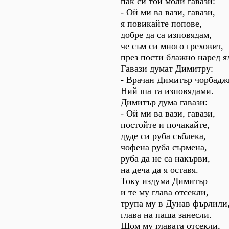
пак си той моли гавази:
- Ой ми ва вази, гавази,
я повикайте попове,
добре да са изповядам,
че съм си много греховит,
през пости блажно наред я
Гавази думат Димитру:
- Врачан Димитър чорбадж
Ний ша та изповядами.
Димитър дума гавази:
- Ой ми ва вази, гавази,
постойте и почакайте,
дуде си руба съблека,
чофена руба сърмена,
руба да не са накърви,
на деча да я оставя.
Току издума Димитър
и те му глава отсекли,
трупа му в Дунав фърлили
глава на паша занесли.
Щом му главата отсекли,