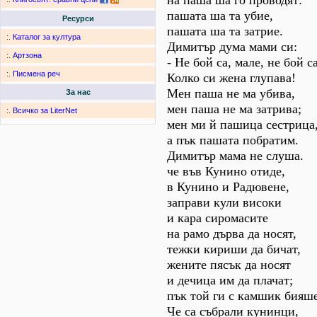
на паша ша го проводят:
пашата ша та убие,
Ресурси
пашата ша та затрие.
:.
Каталог за култура
Димитър дума мами си:
:.
Артзона
- Не бой са, мале, не бой с
:.
Писмена реч
Колко си жена глупава!
Мен паша не ма убива,
За нас
мен паша не ма затрива;
:.
Всичко за LiterNet
мен ми й пашица сестрица
а пък пашата побратим.
Димитър мама не слуша.
че във Кунино отиде,
в Кунино и Радювене,
заправи кули високи
и кара сиромасите
на рамо дърва да носят,
тежки кириши да бичат,
жените пясък да носят
и дечица им да плачат;
пък той ги с камшик бияше
Че са събрали кунинци,