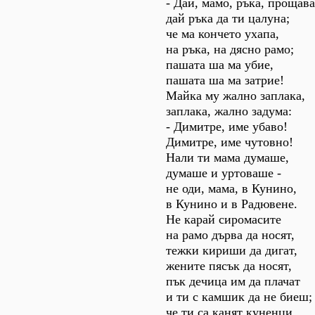
- Дай, мамо, ръка, прощава
дай ръка да ти цалуна;
че ма кончето ухапа,
на ръка, на дясно рамо;
пашата ша ма убие,
пашата ша ма затрие!
Майка му жално заплака,
заплака, жално задума:
- Димитре, име убаво!
Димитре, име чутовно!
Нали ти мама думаше,
думаше и уртоваше -
не оди, мама, в Кунино,
в Кунино и в Радювене.
Не карай сиромасите
на рамо дърва да носят,
тежки кириши да дигат,
жените пясък да носят,
пък дечица им да плачат
и ти с камшик да не биеш;
че ти са канят куненци,