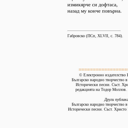
измикярче си дофтаса,
назад му конче повърна.
Габровско (ПСп, ХLVІІ, с. 784).
=================
© Електронно издателство L
Българско народно творчество в д
Исторически песни. Съст. Хр
редакцията на Тодор Моллов. 
Други публик
Българско народно творчество в д
Исторически песни. Съст. Христо 