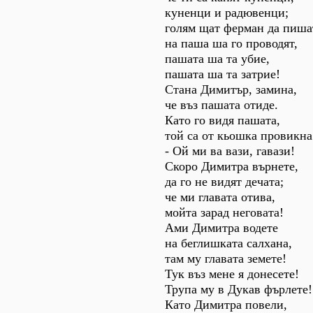
куненци и радювенци;
голям щат ферман да пиша
на паша ша го проводят,
пашата ша та убие,
пашата ша та затрие!
Стана Димитър, замина,
че въз пашата отиде.
Като го видя пашата,
той са от кьошка провикна
- Ой ми ва вази, гавази!
Скоро Димитра върнете,
да го не видят дечата;
че ми главата отива,
мойта зарад неговата!
Ами Димитра водете
на беглишката салхана,
там му главата земете!
Тук въз мене я донесете!
Трупа му в Дукав фърлете!
Като Димитра повели,