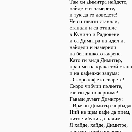
Там си Димитра найдете,
найдете и намерете,
и тук да го доведете!
Че си гавази станали,
станали и са отишле
в Кунино и Радювене
и са Димитра на идел и,
найдели и намерили
на беглишкото кафене.
Като ги видя Димитър,
прав ми на крака той стана
и на кафеджи задума:
- Скоро кафето сварете!
Скоро чибуци пълнете,
гавази да почерпиме!
Гавази думат Димитру:
- Врачан Димитър чорбадж
Ний не щем кафе да пием,
нито чибуци да палим.
Я хайде, хайде, Димитре,
пашата за теб проводи!