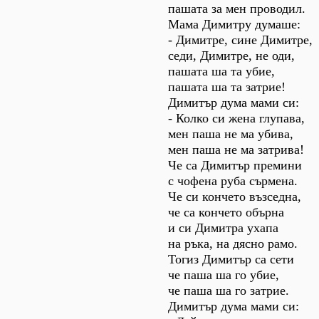
пашата за мен проводил.
Мама Димитру думаше:
- Димитре, сине Димитре,
седи, Димитре, не оди,
пашата ша та убие,
пашата ша та затрие!
Димитър дума мами си:
- Колко си жена глупава,
мен паша не ма убива,
мен паша не ма затрива!
Че са Димитър премини
с чофена руба сърмена.
Че си кончето възседна,
че са кончето обърна
и си Димитра ухапа
на ръка, на дясно рамо.
Тогиз Димитър са сети
че паша ша го убие,
че паша ша го затрие.
Димитър дума мами си: