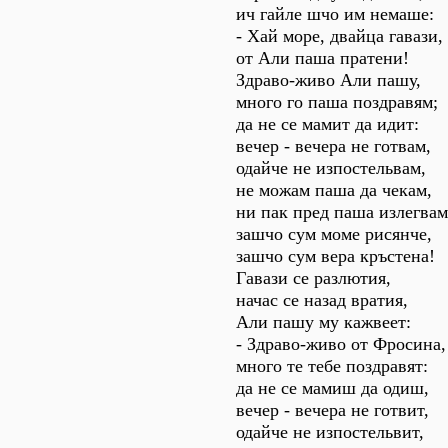
ич гайле шчо им немаше:
- Хай море, двайца гавази,
от Али паша пратени!
Здраво-живо Али пашу,
много го паша поздравям;
да не се мамит да идит:
вечер - вечера не готвам,
одайче не изпостельвам,
не можам паша да чекам,
ни пак пред паша излегвам
зашчо сум моме рисянче,
зашчо сум вера кръстена!
Гавази се разлютия,
начас се назад вратия,
Али пашу му кажвеет:
- Здраво-живо от Фросина,
много те тебе поздравят:
да не се мамиш да одиш,
вечер - вечера не готвит,
одайче не изпостельвит,