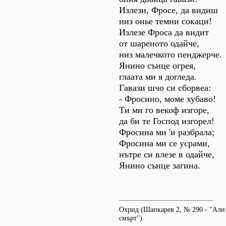
Излези, Фросе, да видиш
низ онье темни сокаци!
Излезе Фроса да видит
от шареното одайче,
низ малечкото пенджерче.
Янино сънце огрея,
глаата ми я догледа.
Гавази шчо си сборвеа:
- Фросино, моме хубаво!
Ти ми го векоф изгоре,
да би те Господ изгорел!
Фросина ми 'и разбрала;
Фросина ми се усрами,
нътре си влезе в одайче,
Янино сънце загина.
Охрид (Шапкарев 2, № 290 - "Али
смърт").