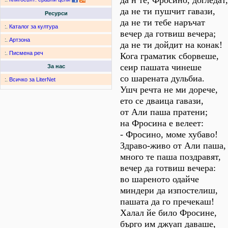
да н те, Фросино, догледат,
да не ти пушчит гавази,
Ресурси
да не ти тебе наръчат
:.
Каталог за култура
вечер да готвиш вечера;
:.
Артзона
да не ти дойдит на конак!
:.
Писмена реч
Кога граматик сборвеше,
сеир пашата чинеше
За нас
со шарената дульбиа.
:.
Всичко за LiterNet
Ушч речта не ми дорече,
ето се дваица гавази,
от Али паша пратени;
на Фросина е велеет:
- Фросино, моме хубаво!
Здраво-живо от Али паша,
много те паша поздравят,
вечер да готвиш вечера:
во шареното одайче
миндери да изпостелиш,
пашата да го пречекаш!
Халал йе било Фросине,
бърго им джуап даваше,