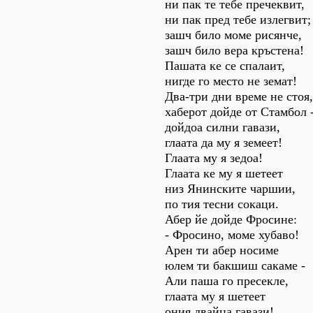
ни пак те тебе пречеквит,
ни пак пред тебе излегвит;
зашч било моме рисянче,
зашч било вера кръстена!
Пашата ке се спалаит,
нигде го место не земат!
Два-три дни време не стоя,
хаберот дойде от Стамбол 
дойдоа силни гавази,
глаата да му я земеет!
Глаата му я зедоа!
Глаата ке му я шетеет
низ Янинските чаршии,
по тия тесни сокаци.
Абер йе дойде Фросине:
- Фросино, моме хубаво!
Арен ти абер носиме
юлем ти бакшиш сакаме -
Али паша го пресекле,
глаата му я шетеет
ония двайца гавази!