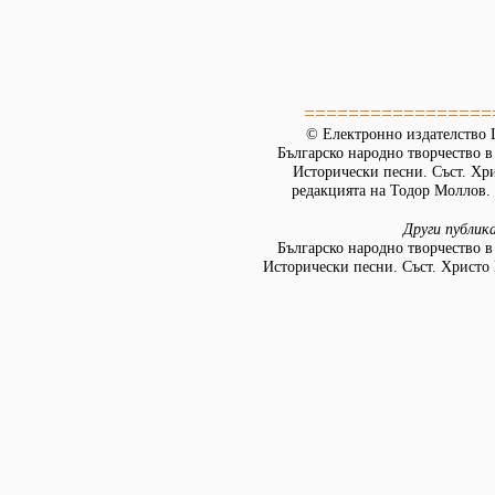
=================
© Електронно издателство L
Българско народно творчество в д
Исторически песни. Съст. Хр
редакцията на Тодор Моллов. 
Други публик
Българско народно творчество в д
Исторически песни. Съст. Христо 