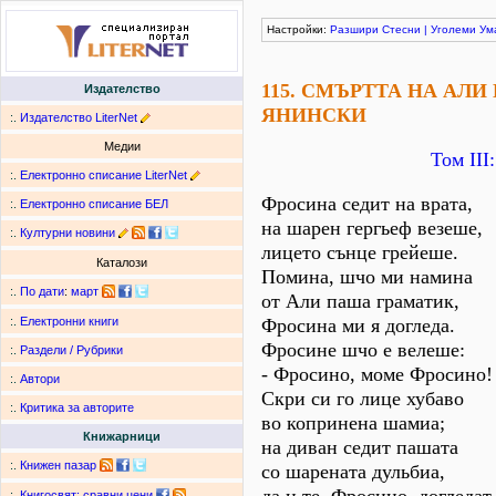
Настройки:
Разшири
Стесни
|
Уголеми
Ум
115. СМЪРТТА НА АЛ
Издателство
ЯНИНСКИ
:.
Издателство LiterNet
Медии
Том ІІІ
:.
Електронно списание LiterNet
Фросина седит на врата,
:.
Електронно списание БЕЛ
на шарен гергьеф везеше,
:.
Културни новини
лицето сънце грейеше.
Каталози
Помина, шчо ми намина
:.
По дати
:
март
от Али паша граматик,
Фросина ми я догледа.
:.
Електронни книги
Фросине шчо е велеше:
:.
Раздели / Рубрики
- Фросино, моме Фросино!
:.
Автори
Скри си го лице хубаво
:.
Критика за авторите
во копринена шамиа;
Книжарници
на диван седит пашата
:.
Книжен пазар
со шарената дульбиа,
:.
Книгосвят: сравни цени