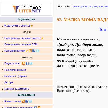
Настройки:
Разшири
Стесни
|
Уголеми
Ум
92. МАЛКА МОМА ВАД
Издателство
:.
Издателство LiterNet
Том 
Медии
:.
Електронно списание LiterNet
Малка мома вада копа,
Дилберо, Дилберо моме
,
:.
Електронно списание БЕЛ
вада копа, вада рине,
:.
Културни новини
вада рине, вода води,
Каталози
че я води у градина,
:.
По дати
:
март
да навади росно цвете.
:.
Електронни книги
:.
Раздели / Рубрики
:.
Автори
неуточнено; на наваждане (Архив
:.
Критика за авторите
Валентина Деспотова).
Книжарници
:.
Книжен пазар
:.
Книгосвят: сравни цени