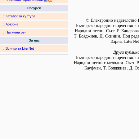
Ресурси
=================
:.
Каталог за култура
© Електронно издателство L
:.
Артзона
Българско народно творчество в т
Народни песни. Съст. Р. Кацарова
:.
Писмена реч
Т. Бояджиев, Д. Осинин. Под ред
За нас
Варна: LiterNet
:.
Всичко за LiterNet
Други публик
Българско народно творчество в т
Народни песни с мелодии. Съст. Р
Кауфман, Т. Бояджиев, Д. О