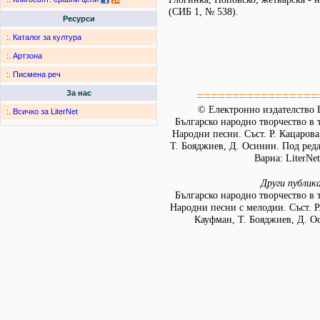
(СИБ 1, № 538).
Ресурси
:.
Каталог за култура
:.
Артзона
:.
Писмена реч
=================
За нас
© Електронно издателство L
:.
Всичко за LiterNet
Българско народно творчество в т
Народни песни. Съст. Р. Кацарова
Т. Бояджиев, Д. Осинин. Под ред
Варна: LiterNet
Други публик
Българско народно творчество в т
Народни песни с мелодии. Съст. Р
Кауфман, Т. Бояджиев, Д. О