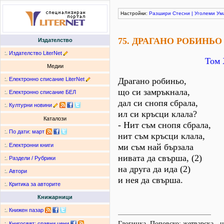
Настройки:
Разшири
Стесни
|
Уголеми
Ум
75. ДРАГАНО РОБИНЬО
Издателство
:.
Издателство LiterNet
Том 
Медии
:.
Електронно списание LiterNet
Драгано робиньо,
що си замръкнала,
:.
Електронно списание БЕЛ
дал си снопя сбрала,
:.
Културни новини
ил си кръсци клала?
Каталози
- Нит съм снопя сбрала,
:.
По дати
:
март
нит съм кръсци клала,
ми съм най бързала
:.
Електронни книги
нивата да свърша, (2)
:.
Раздели / Рубрики
на друга да ида (2)
:.
Автори
и нея да свърша.
:.
Критика за авторите
Книжарници
:.
Книжен пазар
Глогинка, Поповско; жетварска - 
:.
Книгосвят: сравни цени