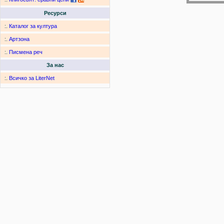
Ресурси
:.
Каталог за култура
:.
Артзона
:.
Писмена реч
За нас
:.
Всичко за LiterNet