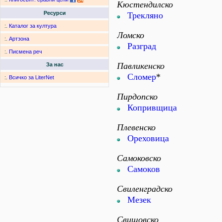
Кюстендилско
Ресурси
Трекляно
:.
Каталог за култура
Ломско
:.
Артзона
Разград
:.
Писмена реч
Павликенско
За нас
Сломер
*
:.
Всичко за LiterNet
Пирдопско
Копривщица
Плевенско
Ореховица
Самоковско
Самоков
Свиленградско
Мезек
Свищовско