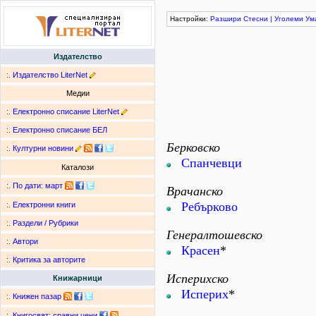
Настройки:
Разшири
Стесни
|
Уголеми
Ум
Издателство
:.
Издателство LiterNet
Медии
:.
Електронно списание LiterNet
:.
Електронно списание БЕЛ
Берковско
:.
Културни новини
Спанчевци
Каталози
:.
По дати
:
март
Врачанско
Ребърково
:.
Електронни книги
:.
Раздели / Рубрики
Генералтошевско
:.
Автори
Красен
*
:.
Критика за авторите
Исперихско
Книжарници
Исперих
*
:.
Книжен пазар
:.
Книгосвят: сравни цени