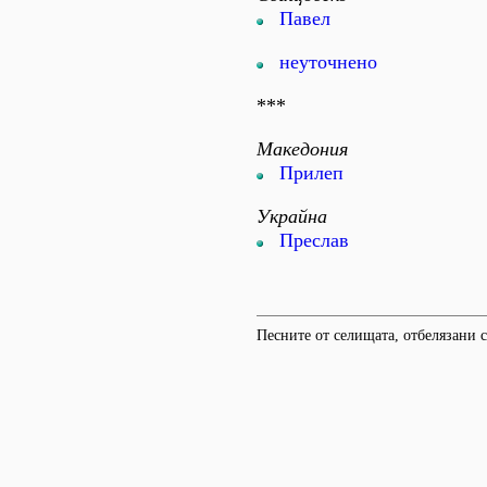
Павел
неуточнено
***
Македония
Прилеп
Украйна
Преслав
Песните от селищата, отбелязани съ