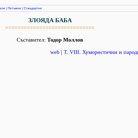
али
|
Потъмни
|
Стандартни
ЗЛОЯДА БАБА
=============================
Съставител:
Тодор Моллов
web
|
Т. VІІІ. Хумористични и паро