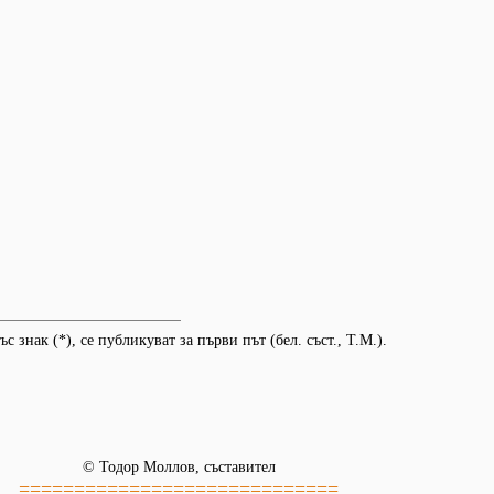
с знак (*), се публикуват за първи път (бел. съст., Т.М.).
© Тодор Моллов, съставител
=============================