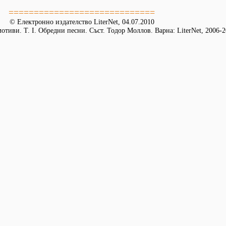
=============================
© Електронно издателство LiterNet, 04.07.2010
тиви. Т. I. Обредни песни. Съст. Тодор Моллов. Варна: LiterNet, 2006-