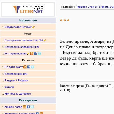
Настройки:
Разшири
Стесни
|
Уголеми
Ум
* * *
Издателство
:.
Издателство LiterNet
Медии
:.
Електронно списание LiterNet
Зелено дръвче,
Лазаре
, из
из Дунав плава и потрепер
:.
Електронно списание БЕЛ
- Бързам да ида, брат ми се
:.
Културни новини
девер да бъда, кърпа ще вз
Каталози
кърпа ще взема, байрак ще
:.
По дати
:
март
:.
Електронни книги
:.
Раздели / Рубрики
Котел; лазарска (Гайтанджиева Т.,
:.
Автори
с. 158).
:.
Критика за авторите
Книжарници
:.
Книжен пазар
:.
Книгосвят: сравни цени