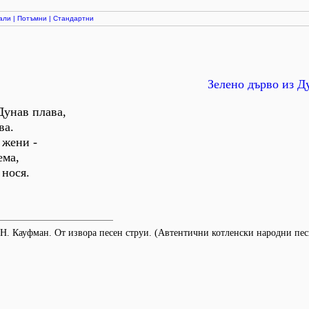
али
|
Потъмни
|
Стандартни
Зелено дърво из Д
 Дунав плава,
ва.
 жени -
ема,
 нося.
 Н. Кауфман. От извора песен струи. (Автентични котленски народни песн