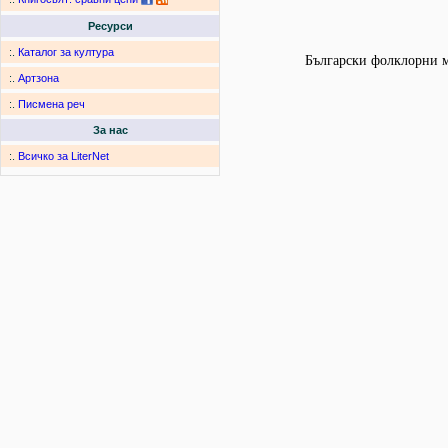
Ресурси
:.
Каталог за култура
Български фолклорни мо
:.
Артзона
:.
Писмена реч
За нас
:.
Всичко за LiterNet