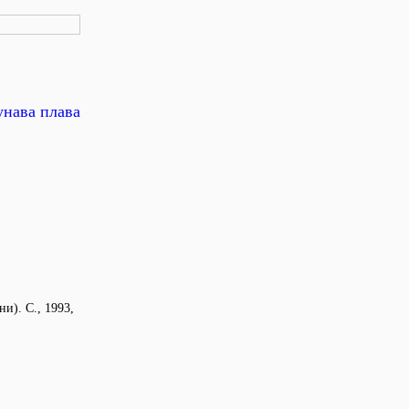
унава плaва
и). С., 1993,