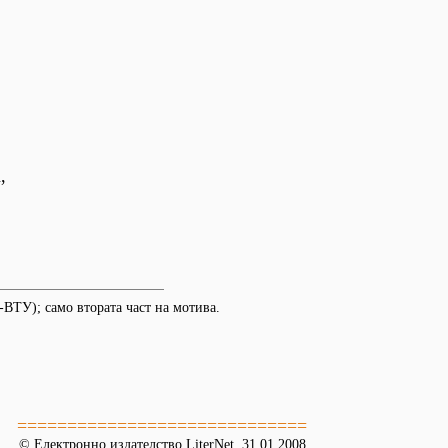
,
ВТУ); само втората част на мотива.
=============================
© Електронно издателство LiterNet, 31.01.2008