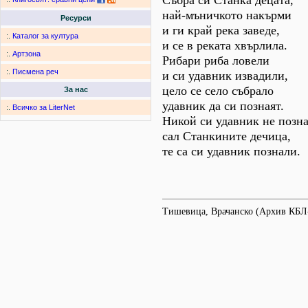
Събра си Станка децата,
най-мъничкото накърми
Ресурси
и ги край река заведе,
:.
Каталог за култура
и се в реката хвърлила.
:.
Артзона
Рибари риба ловели
:.
Писмена реч
и си удавник извадили,
цело се село събрало
За нас
удавник да си познаят.
:.
Всичко за LiterNet
Никой си удавник не позна
сал Станкините дечица,
те са си удавник познали.
Тишевица, Врачанско (Архив КБЛ-