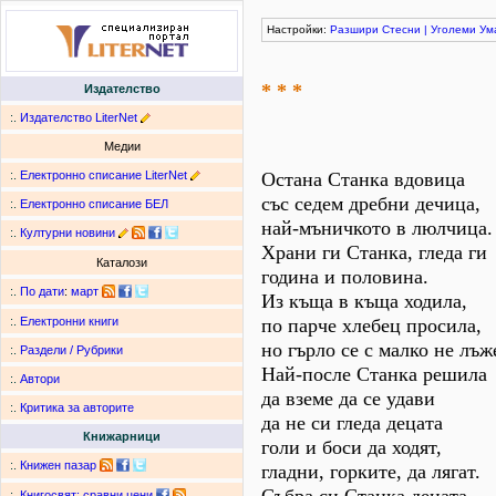
Настройки:
Разшири
Стесни
|
Уголеми
Ум
* * *
Издателство
:.
Издателство LiterNet
Медии
:.
Електронно списание LiterNet
Остана Станка вдовица
със седем дребни дечица,
:.
Електронно списание БЕЛ
най-мъничкото в люлчица.
:.
Културни новини
Храни ги Станка, гледа ги
Каталози
година и половина.
:.
По дати
:
март
Из къща в къща ходила,
по парче хлебец просила,
:.
Електронни книги
но гърло се с малко не лъж
:.
Раздели / Рубрики
Най-после Станка решила
:.
Автори
да вземе да се удави
:.
Критика за авторите
да не си гледа децата
Книжарници
голи и боси да ходят,
:.
Книжен пазар
гладни, горките, да лягат.
:.
Книгосвят: сравни цени