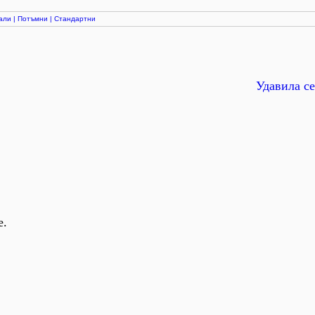
али
|
Потъмни
|
Стандартни
Удавила се
е.