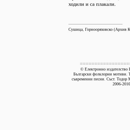
ходили и са плакали.
Сушица, Горнооряховско (Архив 
=================
© Електронно издателство L
Български фолклорни мотиви. Т
съвременни песни. Съст. Тодор М
2006-2010