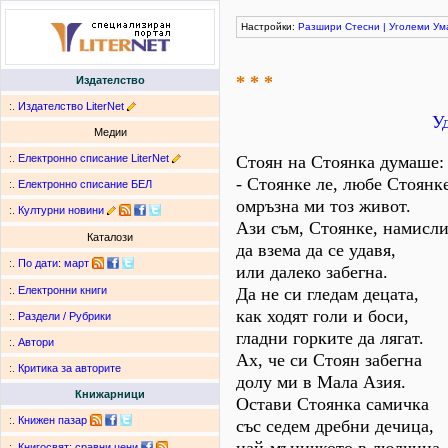
Настройки:
Разшири
Стесни
|
Уголеми
Ум
* * *
Издателство
:.
Издателство LiterNet
У
Медии
:.
Електронно списание LiterNet
Стоян на Стоянка думаше:
- Стоянке ле, любе Стоянке
:.
Електронно списание БЕЛ
омръзна ми тоз живот.
:.
Културни новини
Ази съм, Стоянке, намисл
Каталози
да взема да се удавя,
:.
По дати
:
март
или далеко забегна.
Да не си гледам децата,
:.
Електронни книги
как ходят голи и боси,
:.
Раздели / Рубрики
гладни горките да лягат.
:.
Автори
Ах, че си Стоян забегна
:.
Критика за авторите
долу ми в Мала Азия.
Книжарници
Остави Стоянка самичка
:.
Книжен пазар
със седем дребни дечица,
:.
Книгосвят: сравни цени