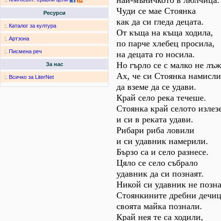
най-мъничкото в люлчица.
Чуди се мае Стоянка
Ресурси
как да си гледа децата.
:.
Каталог за култура
От къща на къща ходила,
:.
Артзона
по парче хлебец просила,
:.
Писмена реч
на децата го носила.
Но гърло се с малко не лъж
За нас
Ах, че си Стоянка намисли
:.
Всичко за LiterNet
да вземе да се удави.
Край село река течеше.
Стоянка край селото излез
и си в реката удави.
Рибари риба ловили
и си удавник намерили.
Бързо са и село разнесе.
Цяло се село събрало
удавник да си познаят.
Никой си удавник не позна
Стоянкините дребни дечи
своята майка познали.
Край нея те са ходили,