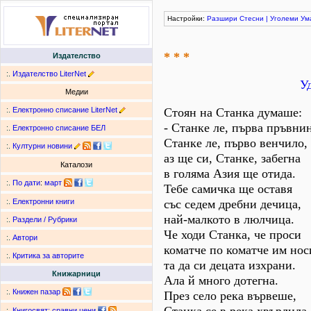
Настройки:
Разшири
Стесни
|
Уголеми
Ум
* * *
Издателство
:.
Издателство LiterNet
У
Медии
:.
Електронно списание LiterNet
Стоян на Станка думаше:
- Станке ле, първа пръвни
:.
Електронно списание БЕЛ
Станке ле, първо венчило,
:.
Културни новини
аз ще си, Станке, забегна
Каталози
в голяма Азия ще отида.
:.
По дати
:
март
Тебе самичка ще оставя
със седем дребни дечица,
:.
Електронни книги
най-малкото в люлчица.
:.
Раздели / Рубрики
Че ходи Станка, че проси
:.
Автори
коматче по коматче им нос
:.
Критика за авторите
та да си децата изхрани.
Книжарници
Ала й много дотегна.
:.
Книжен пазар
През село река вървеше,
:.
Книгосвят: сравни цени