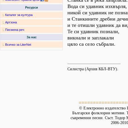
Станка се в река хвърлила.
Вода си удавник изхвърля,
Ресурси
никой си удавник не позна
:.
Каталог за култура
и Станкините дребни дечи
:.
Артзона
и те отишли удавник да ви
:.
Писмена реч
Те си удавник познали,
викнали и заплакали
За нас
цяло са село събрали.
:.
Всичко за LiterNet
Силистра (Архив КБЛ-ВТУ).
=================
© Електронно издателство L
Български фолклорни мотиви. Т
съвременни песни. Съст. Тодор М
2006-2010