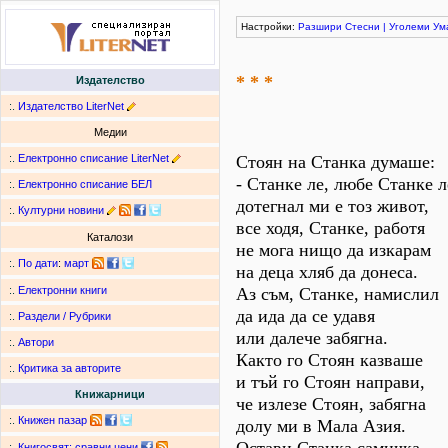
Настройки:
Разшири
Стесни
|
Уголеми
Ум
* * *
Издателство
:.
Издателство LiterNet
Медии
:.
Електронно списание LiterNet
Стоян на Станка думаше:
- Станке ле, любе Станке л
:.
Електронно списание БЕЛ
дотегнал ми е тоз живот,
:.
Културни новини
все ходя, Станке, работя
Каталози
не мога нищо да изкарам
:.
По дати
:
март
на деца хляб да донеса.
Аз съм, Станке, намислил
:.
Електронни книги
да ида да се удавя
:.
Раздели / Рубрики
или далече забягна.
:.
Автори
Както го Стоян казваше
:.
Критика за авторите
и тъй го Стоян направи,
Книжарници
че излезе Стоян, забягна
:.
Книжен пазар
долу ми в Мала Азия.
:.
Книгосвят: сравни цени