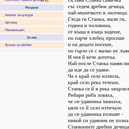
Остави Станка самичка
със седем дребни дечица,
Ресурси
най-мъничкото в люлчица.
:.
Каталог за култура
Гледа ги Станка, жали ги,
:.
Артзона
година и половина,
:.
Писмена реч
от къща в къща ходеше,
по парче хлебец просеше
За нас
и на децата носеше,
:.
Всичко за LiterNet
но гърло се с малко не лъже
И нея й вече дотегна.
Най-после Станка намисли
да иде да се удави.
Че е край село излязла,
край село река течеше,
Станка се й в река хвърлил
Рибари риба ловяха,
че си удавника хванаха,
цяло се й село изтичало
да си удавника познаят -
никой си удавник не позна.
Станкините дребни дечица