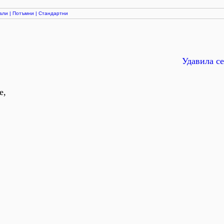
али
|
Потъмни
|
Стандартни
Удавила се
е,