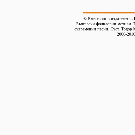
=================
© Електронно издателство L
Български фолклорни мотиви. Т
съвременни песни. Съст. Тодор М
2006-2010