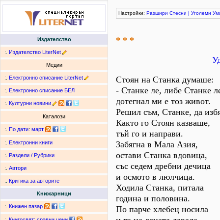
Настройки:
Разшири
Стесни
|
Уголеми
Ум
* * *
Издателство
:.
Издателство LiterNet
У
Медии
:.
Електронно списание LiterNet
Стоян на Станка думаше:
- Станке ле, либе Станке л
:.
Електронно списание БЕЛ
дотегнал ми е тоз живот.
:.
Културни новини
Решил съм, Станке, да изб
Каталози
Както го Стоян казваше,
:.
По дати
:
март
тъй го и направи.
Забягна в Мала Азия,
:.
Електронни книги
остави Станка вдовица,
:.
Раздели / Рубрики
със седем дребни дечица
:.
Автори
и осмото в люлчица.
:.
Критика за авторите
Ходила Станка, питала
Книжарници
година и половина.
:.
Книжен пазар
По парче хлебец носила
:.
Книгосвят: сравни цени