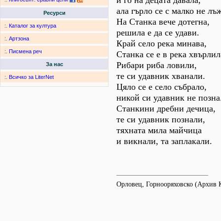
и го на децата давала,
ала гърло се с малко не лъ
Ресурси
На Станка вече дотегна,
:.
Каталог за култура
решила е да се удави.
:.
Артзона
Край село река минава,
:.
Писмена реч
Станка се е в река хвърлил
Рибари риба ловили,
За нас
те си удавник хванали.
:.
Всичко за LiterNet
Цяло се е село събрало,
никой си удавник не позна
Станкини дребни дечица,
те си удавник познали,
тяхната мила майчица
и викнали, та заплакали.
Орловец, Горнооряховско (Архив