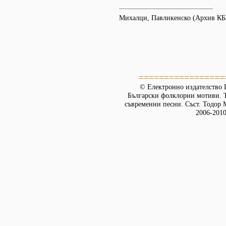
Михалци, Павликенско (Архив К
=================
© Електронно издателство L
Български фолклорни мотиви. Т
съвременни песни. Съст. Тодор М
2006-2010