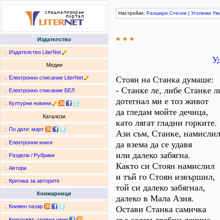
Настройки:
Разшири
Стесни
|
Уголеми
Ум
* * *
Издателство
:.
Издателство LiterNet
У
Медии
:.
Електронно списание LiterNet
Стоян на Станка думаше:
- Станке ле, либе Станке л
:.
Електронно списание БЕЛ
дотегнал ми е тоз живот
:.
Културни новини
да гледам мойте дечица,
Каталози
като лягат гладни горките.
:.
По дати
:
март
Ази съм, Станке, намислил
да взема да се удавя
:.
Електронни книги
или далеко забягна.
:.
Раздели / Рубрики
Както си Стоян намислил
:.
Автори
и тъй го Стоян извършил,
:.
Критика за авторите
той си далеко забягнал,
Книжарници
далеко в Мала Азия.
:.
Книжен пазар
Остави Станка самичка
:.
Книгосвят: сравни цени