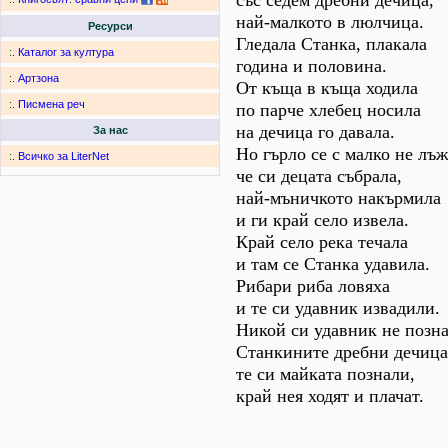
със седем дребни дечица,
най-малкото в люлчица.
Ресурси
Гледала Станка, плакала
:.
Каталог за култура
година и половина.
:.
Артзона
От къща в къща ходила
:.
Писмена реч
по парче хлебец носила
на дечица го давала.
За нас
Но гърло се с малко не лъж
:.
Всичко за LiterNet
че си децата събрала,
най-мъничкото накърмила
и ги край село извела.
Край село река течала
и там се Станка удавила.
Рибари риба ловяха
и те си удавник извадили.
Никой си удавник не позна
Станкините дребни дечица
те си майката познали,
край нея ходят и плачат.