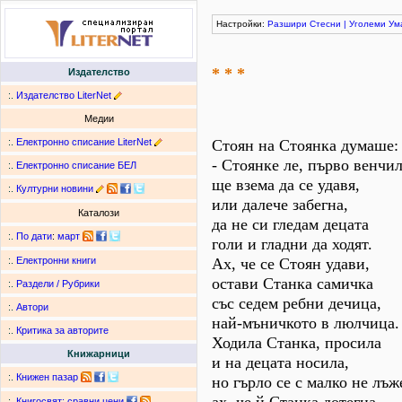
Настройки:
Разшири
Стесни
|
Уголеми
Ум
* * *
Издателство
:.
Издателство LiterNet
Медии
:.
Електронно списание LiterNet
Стоян на Стоянка думаше:
- Стоянке ле, първо венчил
:.
Електронно списание БЕЛ
ще взема да се удавя,
:.
Културни новини
или далече забегна,
Каталози
да не си гледам децата
:.
По дати
:
март
голи и гладни да ходят.
Ах, че се Стоян удави,
:.
Електронни книги
остави Станка самичка
:.
Раздели / Рубрики
със седем ребни дечица,
:.
Автори
най-мъничкото в люлчица.
:.
Критика за авторите
Ходила Станка, просила
Книжарници
и на децата носила,
:.
Книжен пазар
но гърло се с малко не лъж
:.
Книгосвят: сравни цени