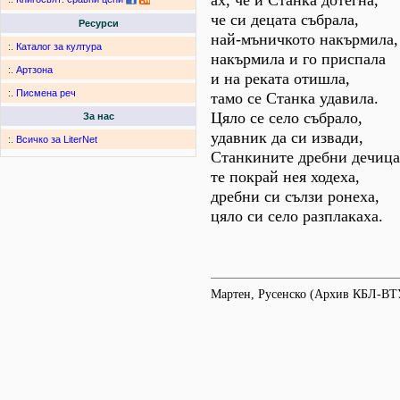
ах, че й Станка дотегна,
че си децата събрала,
Ресурси
най-мъничкото накърмила,
:.
Каталог за култура
накърмила и го приспала
:.
Артзона
и на реката отишла,
:.
Писмена реч
тамо се Станка удавила.
Цяло се село събрало,
За нас
удавник да си извади,
:.
Всичко за LiterNet
Станкините дребни дечица
те покрай нея ходеха,
дребни си сълзи ронеха,
цяло си село разплакаха.
Мартен, Русенско (Архив КБЛ-ВТ