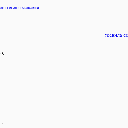
али
|
Потъмни
|
Стандартни
Удавила се
о,
е,