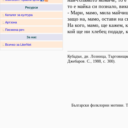
най-голямото момиче, то е
то е майка си познало, вик
Ресурси
- Мари, мамо, мила майчиц
:.
Каталог за култура
защо на, мамо, остави на с
:.
Артзона
На кого, мамо, ще кажем, 
:.
Писмена реч
кой ще ни хлебец подаде, 
За нас
:.
Всичко за LiterNet
Кубадън, дн. Лозница, Търговищко
Джебаров. С., 1988, с. 300).
Български фолклорни мотиви. Т.