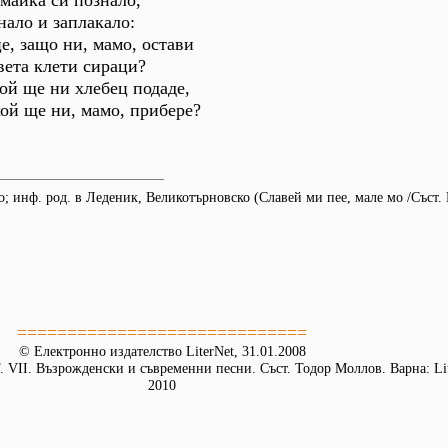
 майка си познало,
нало и заплакало:
е, защо ни, мамо, остави
вета клети сираци?
кой ще ни хлебец подаде,
кой ще ни, мамо, прибере?
; инф. род. в Леденик, Великотърновско (Славей ми пее, мале мо /Съст.
=============================
© Електронно издателство LiterNet, 31.01.2008
 VІІ. Възрожденски и съвременни песни. Съст. Тодор Моллов. Варна: Lit
2010