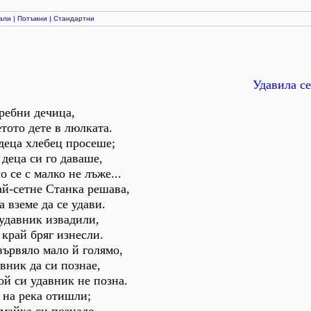
али
|
Потъмни
|
Стандартни
Удавила се
ребни дечица,
тото дете в люлката.
 деца хлебец просеше;
 деца си го даваше,
о се с малко не лъже...
ай-сетне Станка решава,
 вземе да се удави.
 удавник извадили,
 край бряг изнесли.
 вървяло мало й голямо,
вник да си познае,
ой си удавник не позна.
 на река отишли;