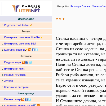
Настройки:
Разшири
Стесни
|
Уголеми
Ум
* * *
Издателство
:.
Издателство LiterNet
Медии
:.
Електронно списание LiterNet
Станка вдовица с четири д
с четири дребни дечица, пе
:.
Електронно списание БЕЛ
Станка из село ходеше, на
:.
Културни новини
трошица тя не кусваше, на
Каталози
на деца си го даваше - гърл
:.
По дати
:
март
Нали на Станка дотегна, н
най-сетне Станка решава да
:.
Електронни книги
Рибари риба ловили, те са
:.
Раздели / Рубрики
те са удавник извадили, на
:.
Автори
Бързо се й в село разчуло,
:.
Критика за авторите
вървяло мало й голямо, уда
Книжарници
удавник да си познае - ник
:.
Книжен пазар
И Станкините дечица, и те
:.
Книгосвят: сравни цени