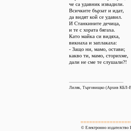
че са удавник извадили.
Всичките бързат и идат,
да видят кой се удавил.
И Станкините дечица,
и те с хората бягаха.
Като майка си видяха,
викнаха и заплакаха:
- Защо ни, мамо, остави;
какво ти, мамо, сторихме,
дали не сме те слушали?!
Лиляк, Търговищко (Архив КБЛ-
=================
© Електронно издателство L