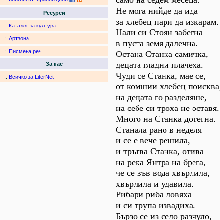
само на седем месеца.
Не мога нийде да ида
Ресурси
за хлебец пари да изкарам.
:.
Каталог за култура
Нали си Стоян забегна
:.
Артзона
в пуста земя далечна.
:.
Писмена реч
Остана Станка самичка,
децата гладни плачеха.
За нас
Чуди се Станка, мае се,
:.
Всичко за LiterNet
от комшии хлебец поисква
на децата го разделяше,
на себе си троха не оставя.
Много на Станка дотегна.
Станала рано в неделя
и се е вече решила,
и тръгва Станка, отива
на река Янтра на брега,
че се във вода хвърлила,
хвърлила и удавила.
Рибари риба ловяха
и си трупа извадиха.
Бързо се из село разчуло,