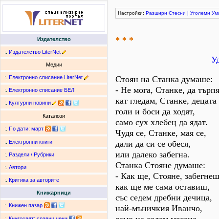
Настройки:
Разшири
Стесни
|
Уголеми
Ум
* * *
Издателство
:.
Издателство LiterNet
У
Медии
:.
Електронно списание LiterNet
Стоян на Станка думаше:
- Не мога, Станке, да търп
:.
Електронно списание БЕЛ
кат гледам, Станке, децата
:.
Културни новини
голи и боси да ходят,
Каталози
само сух хлебец да ядат.
:.
По дати
:
март
Чудя се, Станке, мая се,
дали да си се обеся,
:.
Електронни книги
или далеко забегна.
:.
Раздели / Рубрики
Станка Стояне думаше:
:.
Автори
- Как ще, Стояне, забегнеш
:.
Критика за авторите
как ще ме сама оставиш,
Книжарници
със седем дребни дечица,
:.
Книжен пазар
най-мъничкия Иванчо,
:.
Книгосвят: сравни цени