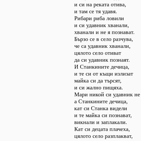
и си на реката отива,
и там се тя удавя.
Рибари риба ловили
и си удавник хванали,
хванали и не я познават.
Бързо се в село разчува,
че са удавник хванали,
цялото село отиват
да си удавник познаят.
И Станкините дечица,
и те си от къщи излизат
майка си да търсят,
и си жално пищяха.
Мари никой си удавник не
а Станкините дечица,
кат си Станка видели
и те майка си познават,
викнали и заплакали.
Кат си децата плачеха,
цялото село разплакват,