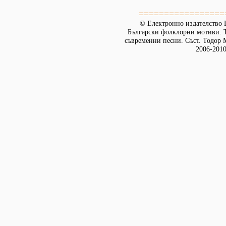
=================
© Електронно издателство L
Български фолклорни мотиви. Т
съвременни песни. Съст. Тодор М
2006-2010