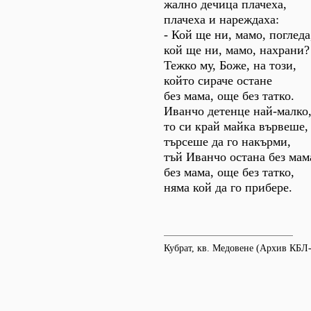
жално дечица плачеха,
плачеха и нареждаха:
- Кой ще ни, мамо, погледа
кой ще ни, мамо, нахрани?
Тежко му, Боже, на този,
който сираче остане
без мама, още без татко.
Иванчо детенце най-малко
то си край майка вървеше,
търсеше да го накърми,
тъй Иванчо остана без мам
без мама, още без татко,
няма кой да го прибере.
Кубрат, кв. Медовене (Архив КБЛ