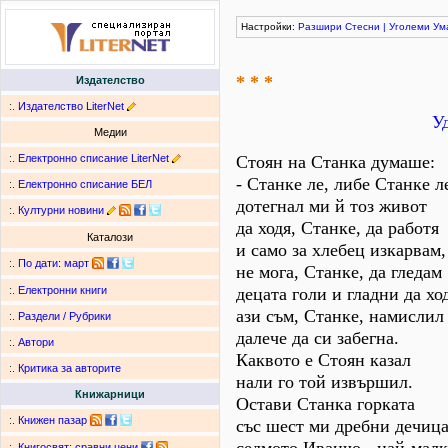
Настройки:
Разшири
Стесни
|
Уголеми
Ум
* * *
Издателство
:.
Издателство LiterNet
У
Медии
:.
Електронно списание LiterNet
Стоян на Станка думаше:
- Станке ле, либе Станке л
:.
Електронно списание БЕЛ
дотегнал ми й тоз живот
:.
Културни новини
да ходя, Станке, да работя
Каталози
и само за хлебец изкарвам,
:.
По дати
:
март
не мога, Станке, да гледам
децата голи и гладни да ход
:.
Електронни книги
ази съм, Станке, намислил
:.
Раздели / Рубрики
далече да си забегна.
:.
Автори
Каквото е Стоян казал
:.
Критика за авторите
нали го той извършил.
Книжарници
Остави Станка горката
:.
Книжен пазар
със шест ми дребни дечица
:.
Книгосвят: сравни цени