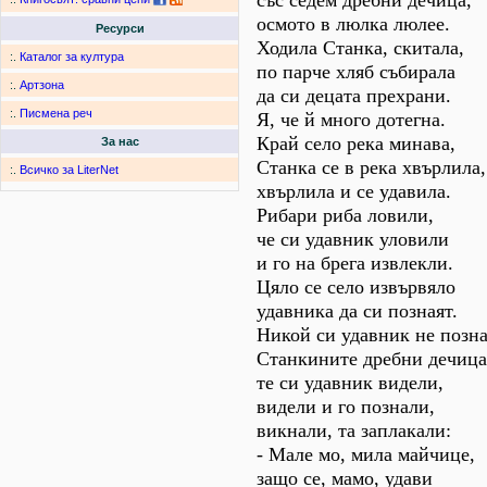
със седем дребни дечица,
осмото в люлка люлее.
Ресурси
Ходила Станка, скитала,
:.
Каталог за култура
по парче хляб събирала
:.
Артзона
да си децата прехрани.
:.
Писмена реч
Я, че й много дотегна.
Край село река минава,
За нас
Станка се в река хвърлила,
:.
Всичко за LiterNet
хвърлила и се удавила.
Рибари риба ловили,
че си удавник уловили
и го на брега извлекли.
Цяло се село извървяло
удавника да си познаят.
Никой си удавник не позна
Станкините дребни дечица
те си удавник видели,
видели и го познали,
викнали, та заплакали:
- Мале мо, мила майчице,
защо се, мамо, удави