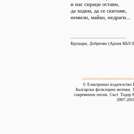
и нас сираци остави,
да ходим, да се скитаме,
немили, майко, недраги...
Крушари, Добричко (Архив КБЛ-
=================
© Електронно издателство L
Български фолклорни мотиви. Т
съвременни песни. Съст. Тодор М
2007-201