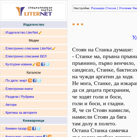
Настройки:
Разшири
Стесни
|
Уголеми
Ум
* * *
Издателство
:.
Издателство LiterNet
У
Медии
:.
Електронно списание LiterNet
Стоян на Станка думаше:
- Станке ма, пръвна пръвн
:.
Електронно списание БЕЛ
пръвнино, първо венчило,
:.
Културни новини
сандисах, Станке, бактиса
Каталози
на чужди аргатин да ходя.
:.
По дати
:
март
Не мога, Станке, да изкара
да си децата прехраним,
:.
Електронни книги
че ходят голи и боси,
:.
Раздели / Рубрики
голи и боси, и гладни.
:.
Автори
Я, че си Стоян намисли,
:.
Критика за авторите
намисли Стоян да бяга
Книжарници
там долу в полето.
:.
Книжен пазар
Остана Станка самичка
:.
Книгосвят: сравни цени