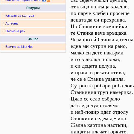
със седем малки дечица,
от къща на къща ходеше,
Ресурси
по парче хлебец просеше
:.
Каталог за култура
децата да си прехранва.
:.
Артзона
Но Станкини комшийки
:.
Писмена реч
те Станка вече връщаха.
Че много й Станка дотегна
За нас
една ми сутрин на рано,
:.
Всичко за LiterNet
малко си дете накърми
и го в люлка положи,
и си децата целуна,
и право в реката отива,
че се е Станка удавила.
Сутринта рибари риба ловя
Станкиния труп намериха.
Цяло се село събрало
да гледа чудо голямо
и най-подир идат отдолу
Станкини седем дечица.
Жална картина настъпи,
пищят и плачат горките,