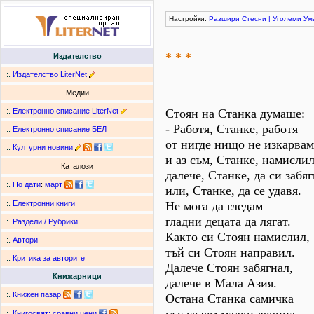
Настройки:
Разшири
Стесни
|
Уголеми
Ум
* * *
Издателство
:.
Издателство LiterNet
Медии
:.
Електронно списание LiterNet
Стоян на Станка думаше:
- Работя, Станке, работя
:.
Електронно списание БЕЛ
от нигде нищо не изкарвам
:.
Културни новини
и аз съм, Станке, намисли
Каталози
далече, Станке, да си забя
:.
По дати
:
март
или, Станке, да се удавя.
Не мога да гледам
:.
Електронни книги
гладни децата да лягат.
:.
Раздели / Рубрики
Както си Стоян намислил,
:.
Автори
тъй си Стоян направил.
:.
Критика за авторите
Далече Стоян забягнал,
Книжарници
далече в Мала Азия.
:.
Книжен пазар
Остана Станка самичка
:.
Книгосвят: сравни цени