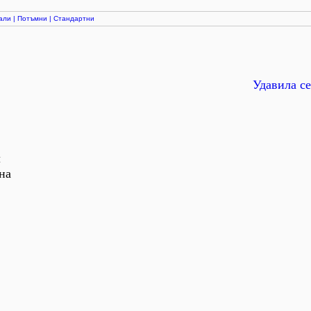
али
|
Потъмни
|
Стандартни
Удавила се
л
гна