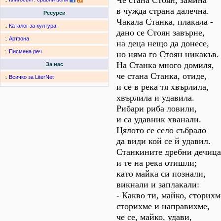
Че стана Стоян, замина
в чужда страна далечна.
Ресурси
Чакала Станка, плакала -
:.
Каталог за култура
дано се Стоян завърне,
:.
Артзона
на деца нещо да донесе,
:.
Писмена реч
но няма го Стоян никакъв.
На Станка много домиля,
За нас
че стана Станка, отиде,
:.
Всичко за LiterNet
и се в река тя хвърлила,
хвърлила и удавила.
Рибари риба ловили,
и са удавник хванали.
Цялото се село събрало
да види кой се й удавил.
Станкините дребни дечица
и те на река отишли;
като майка си познали,
викнали и заплакали:
- Какво ти, майко, сторихм
сторихме и направихме,
че се, майко, удави,