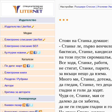
Настройки:
Разшири
Стесни
|
Уголеми
Ум
* * *
Издателство
:.
Издателство LiterNet
Медии
:.
Електронно списание LiterNet
Стоян на Станка думаше:
- Станке ле, първо венчило
:.
Електронно списание БЕЛ
бактисах, Станке, кандиса
:.
Културни новини
на този пусти сиромашлък
Каталози
Все ходя, Станке, работя,
:.
По дати
:
март
не стигат, Станке, парите,
за вкъщи нещо да взема.
:.
Електронни книги
Много ми, Станке, дотежа,
:.
Раздели / Рубрики
да гледам, Станке, тез деца
:.
Автори
гладни и голи да ходят.
:.
Критика за авторите
Чудя се, Станке, мая се
Книжарници
далеко да си забегна,
:.
Книжен пазар
да не ги гледам гладни и го
:.
Книгосвят: сравни цени