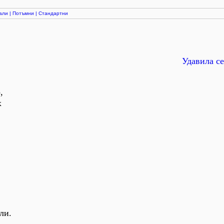
али
|
Потъмни
|
Стандартни
Удавила се
,
х
.
ли.